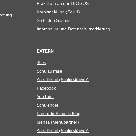
Prak­ti­kum an der LEOGOS
Krank­mel­dung (Sek. I)
tretung
So fin­den Sie uns
Impres­sum und Datenschutzerklärung
EXTERN
iServ
Schul­aus­fälle
Astra­Di­rect (Schließ­fä­cher)
Face­book
You­Tube
Schul­en­gel
Fair­trade Schools Blog
Mensa (Menü­part­ner)
Astra­Di­rect (Schließ­fä­cher)