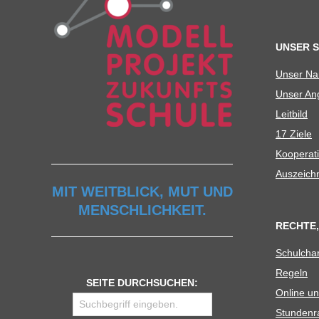
U
UNSER 
L
Unser N
Unser Ang
E
Leit­bild
17 Ziele
Koope­ra­t
Aus­zeich
MIT WEITBLICK, MUT UND
MENSCHLICHKEIT.
RECHTE,
Schul­cha
Regeln
SEITE DURCHSUCHEN:
Online un
Stun­den­r