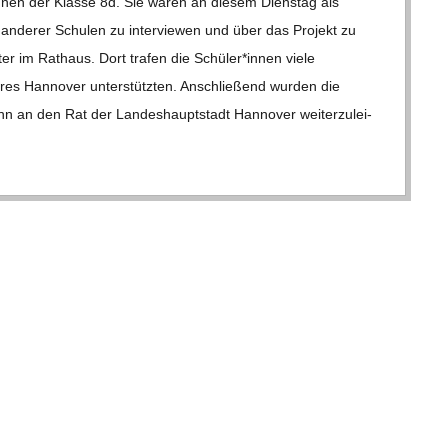
nnen der Klasse 8d. Sie waren an die­sem Diens­tag als
nde­rer Schu­len zu inter­viewen und über das Pro­jekt zu
ter im Rat­haus. Dort tra­fen die Schüler*innen viele
e­res Han­no­ver unter­stütz­ten. Anschlie­ßend wur­den die
n an den Rat der Lan­des­haupt­stadt Han­no­ver wei­ter­zu­lei­