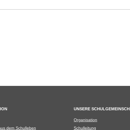
ION
UNSERE SCHULGEMEINSCH
Orga­ni­sa­tion
 aus dem Schulleben
Schul­lei­tung