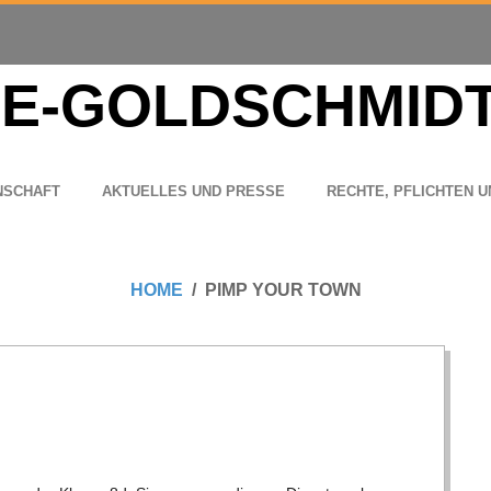
N­SCHAFT
AKTU­EL­LES UND PRESSE
RECHTE, PFLICH­TEN U
HOME
PIMP YOUR TOWN