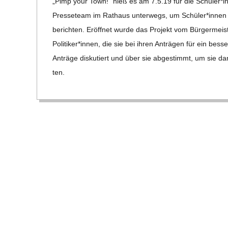
„Pimp your Town!“ hieß es am 7.5.19 für die Schüler*i
E
07
Pres­se­team im Rat­haus unter­wegs, um Schüler*innen a
-
berich­ten. Eröff­net wurde das Pro­jekt vom Bür­ger­meis­
Politiker*innen, die sie bei ihren Anträ­gen für ein bes­s
G
Anträge dis­ku­tiert und über sie abge­stimmt, um sie dan
ten.
O
L
D
S
C