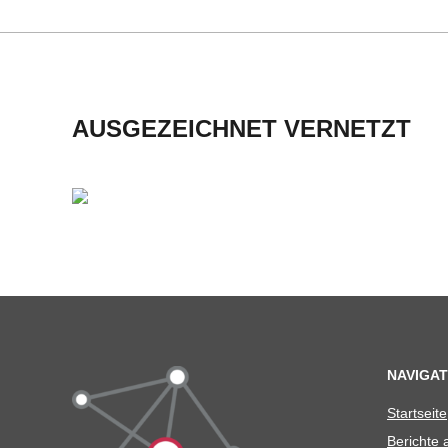
H
M
I
AUSGEZEICHNET VERNETZT
D
T
-
S
C
NAVIGAT
Start­seite
H
Berichte