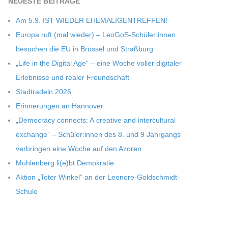
NEU­ESTE BEITRÄGE
Am 5.9. IST WIEDER EHEMALIGENTREFFEN!
Europa ruft (mal wie­der) – LeoGoS-Schüler:innen
besu­chen die EU in Brüs­sel und Straßburg
„Life in the Digi­tal Age“ – eine Woche vol­ler digi­ta­ler
Erleb­nisse und rea­ler Freundschaft
Stadt­ra­deln 2026
Erin­ne­run­gen an Hannover
„Demo­cracy con­nects: A crea­tive and inter­cul­tu­ral
exch­ange” – Schüler:innen des 8. und 9 Jahr­gangs
ver­brin­gen eine Woche auf den Azoren
Müh­len­berg li(e)bt Demokratie
Aktion „Toter Win­kel“ an der Leonore-Goldschmidt-
Schule