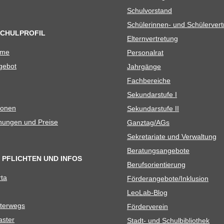
Schul­vor­stand
Schü­le­rin­nen- und Schülerver
SCHULPROFIL
Eltern­ver­tre­tung
ame
Per­so­nal­rat
e­bot
Jahr­gänge
Fach­be­rei­che
Sekun­dar­stufe I
io­nen
Sekun­dar­stufe II
­nun­gen und Preise
Ganztag/​​AGs
Sekre­ta­riate und Verwaltung
Bera­tungs­an­ge­bote
 PFLICHTEN UND INFOS
Berufs­ori­en­tie­rung
rta
Förderangebote/​​Inklusion
Leo­Lab-Blog
ter­wegs
För­der­ver­ein
as­ter
Stadt- und Schulbibliothek