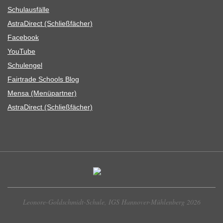
Schul­aus­fälle
Astra­Di­rect (Schließ­fä­cher)
Face­book
You­Tube
Schul­en­gel
Fair­trade Schools Blog
Mensa (Menü­part­ner)
Astra­Di­rect (Schließ­fä­cher)
Leonore-Goldschmidt-Schule, IGS Hannover-Mühlenberg 2026