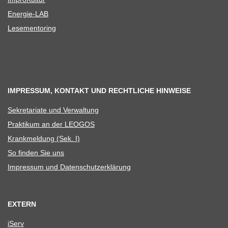
Ener­­gie-LAB
Lese­men­to­ring
IMPRESSUM, KONTAKT UND RECHTLICHE HINWEISE
Sekre­ta­riate und Verwaltung
Prak­ti­kum an der LEOGOS
Krank­mel­dung (Sek. I)
So fin­den Sie uns
Impres­sum und Datenschutzerklärung
EXTERN
iServ