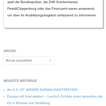
spiel die Bun­des­po­li­zei, die DAK Kran­ken­kasse,
C
Peek&Cloppenburg oder das Finanz­amt waren anwe­send,
um über ihr Aus­bil­dungs­an­ge­bot umfas­send zu infor­mie­ren.
H
M
I
ARCHIV
D
Archiv
T
-
NEU­ESTE BEITRÄGE
Am 5.9. IST WIEDER EHEMALIGENTREFFEN!
S
Europa ruft (mal wie­der) – LeoGoS-Schüler:innen besu­chen die
EU in Brüs­sel und Straßburg