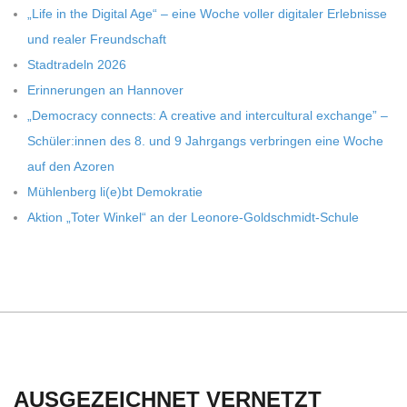
C
„Life in the Digi­tal Age“ – eine Woche vol­ler digi­ta­ler Erleb­nisse
und rea­ler Freundschaft
H
Stadt­ra­deln 2026
Erin­ne­run­gen an Hannover
U
„Demo­cracy con­nects: A crea­tive and inter­cul­tu­ral exch­ange” –
Schüler:innen des 8. und 9 Jahr­gangs ver­brin­gen eine Woche
L
auf den Azoren
Müh­len­berg li(e)bt Demokratie
E
Aktion „Toter Win­kel“ an der Leonore-Goldschmidt-Schule
AUSGEZEICHNET VERNETZT