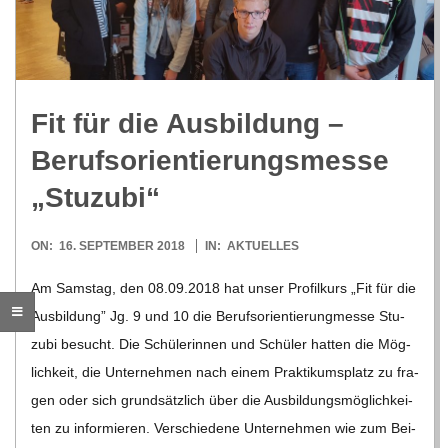
R
E
Fit für die Aus­bil­dung –
-
Berufs­ori­en­tie­rungs­messe
G
„Stu­zubi“
O
2018-
ON:
16. SEPTEMBER 2018
IN:
AKTUELLES
09-
Am Sams­tag, den 08.09.2018 hat unser Pro­fil­kurs „Fit für die
L
16
Aus­bil­dung” Jg. 9 und 10 die Berufs­ori­en­tie­rung­messe Stu­
zubi besucht. Die Schü­le­rin­nen und Schü­ler hat­ten die Mög­
D
lich­keit, die Unter­neh­men nach einem Prak­ti­kums­platz zu fra­
gen oder sich grund­sätz­lich über die Aus­bil­dungs­mög­lich­kei­
S
ten zu infor­mie­ren. Ver­schie­dene Unter­neh­men wie zum Bei­