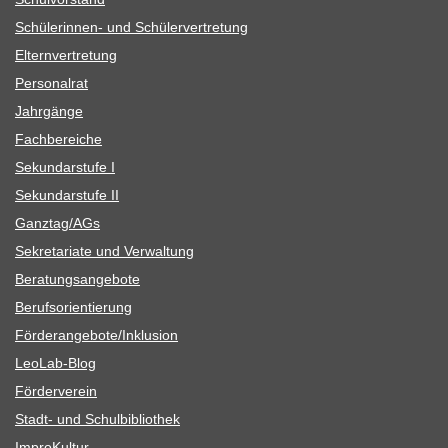
Schü­le­rin­nen- und Schülervertretung
Eltern­ver­tre­tung
Per­so­nal­rat
Jahr­gänge
Fach­be­rei­che
Sekun­dar­stufe I
Sekun­dar­stufe II
Ganztag/​​AGs
Sekre­ta­riate und Verwaltung
Bera­tungs­an­ge­bote
Berufs­ori­en­tie­rung
Förderangebote/​​Inklusion
Leo­Lab-Blog
För­der­ver­ein
Stadt- und Schulbibliothek
Impro­Kul­tur