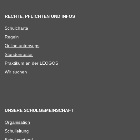
RECHTE, PFLICHTEN UND INFOS
Schul­charta
Regeln
Online unter­wegs
Stun­den­ras­ter
Prak­ti­kum an der LEOGOS
Wir suchen
UNSERE SCHULGEMEINSCHAFT
Orga­ni­sa­tion
Schul­lei­tung
Schul­vor­stand