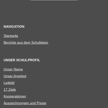
NAVIGATION
Start­seite
Berichte aus dem Schulleben
UNSER SCHULPROFIL
Unser Name
Unser Ange­bot
Leit­bild
17 Ziele
Koope­ra­tio­nen
Aus­zeich­nun­gen und Preise