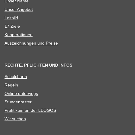
Unser Name
Unser Ange­bot
Leit­bild
17 Ziele
Koope­ra­tio­nen
Aus­zeich­nun­gen und Preise
RECHTE, PFLICHTEN UND INFOS
Schul­charta
Regeln
Online unter­wegs
Stun­den­ras­ter
Prak­ti­kum an der LEOGOS
Wir suchen