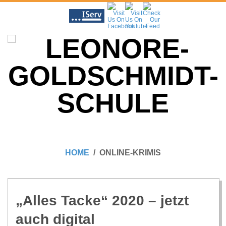
Skip
to
content
L
Primary
E
Navigation
HOME
ONLINE-KRIMIS
Menu
O
N
„Alles Tacke“ 2020 – jetzt
auch digital