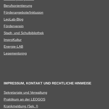
Berufs­ori­en­tie­rung
Förderangebote/​​Inklusion
Leo­Lab-Blog
För­der­ver­ein
Stadt- und Schulbibliothek
Impro­Kul­tur
Ener­­gie-LAB
Lese­men­to­ring
IMPRESSUM, KONTAKT UND RECHTLICHE HINWEISE
Sekre­ta­riate und Verwaltung
Prak­ti­kum an der LEOGOS
Krank­mel­dung (Sek. I)