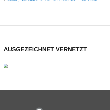
Aktion „Toter Win­kel“ an der Leonore-Goldschmidt-Schule
C
H
U
L
AUSGEZEICHNET VERNETZT
E