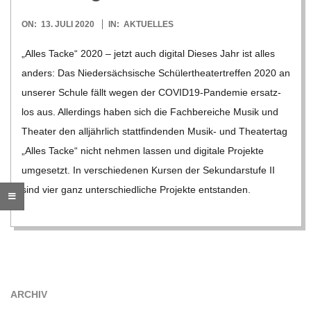
O
2020-
ON:
13. JULI 2020
IN:
AKTUELLES
R
07-
„Alles Tacke“ 2020 – jetzt auch digi­tal Die­ses Jahr ist alles
13
E
anders: Das Nie­der­säch­si­sche Schü­ler­thea­ter­tref­fen 2020 an
unse­rer Schule fällt wegen der COVI­­D19-Pan­­de­­mie ersatz­
-
los aus. Aller­dings haben sich die Fach­be­rei­che Musik und
Thea­ter den all­jähr­lich statt­fin­den­den Musik- und Thea­ter­tag
G
„Alles Tacke“ nicht neh­men las­sen und digi­tale Pro­jekte
umge­setzt. In ver­schie­de­nen Kur­sen der Sekun­dar­stufe II
O
sind vier ganz unter­schied­li­che Pro­jekte ent­stan­den.
L
D
S
ARCHIV