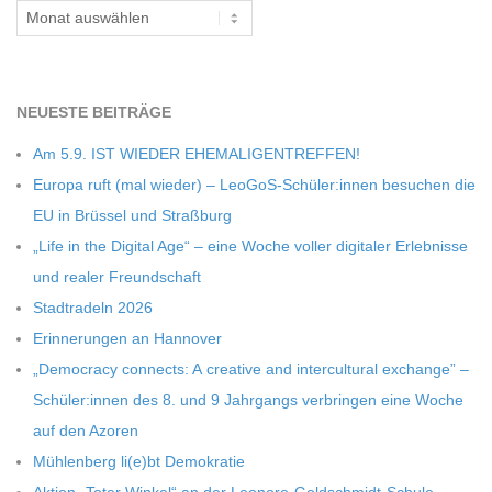
Archiv
C
H
NEU­ESTE BEITRÄGE
M
Am 5.9. IST WIEDER EHEMALIGENTREFFEN!
Europa ruft (mal wie­der) – LeoGoS-Schüler:innen besu­chen die
I
EU in Brüs­sel und Straßburg
„Life in the Digi­tal Age“ – eine Woche vol­ler digi­ta­ler Erleb­nisse
D
und rea­ler Freundschaft
Stadt­ra­deln 2026
T
Erin­ne­run­gen an Hannover
„Demo­cracy con­nects: A crea­tive and inter­cul­tu­ral exch­ange” –
-
Schüler:innen des 8. und 9 Jahr­gangs ver­brin­gen eine Woche
auf den Azoren
S
Müh­len­berg li(e)bt Demokratie