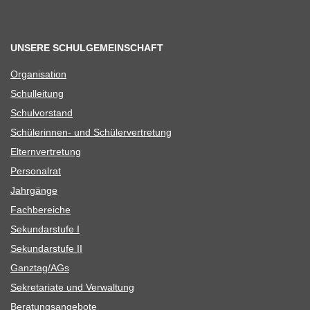
UNSERE SCHULGEMEINSCHAFT
Orga­ni­sa­tion
Schul­lei­tung
Schul­vor­stand
Schü­le­rin­nen- und Schülervertretung
Eltern­ver­tre­tung
Per­so­nal­rat
Jahr­gänge
Fach­be­rei­che
Sekun­dar­stufe I
Sekun­dar­stufe II
Ganztag/​​AGs
Sekre­ta­riate und Verwaltung
Bera­tungs­an­ge­bote