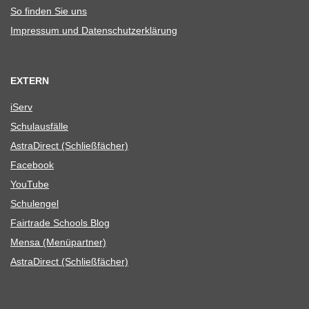
So fin­den Sie uns
Impres­sum und Datenschutzerklärung
EXTERN
iServ
Schul­aus­fälle
Astra­Di­rect (Schließ­fä­cher)
Face­book
You­Tube
Schul­en­gel
Fair­trade Schools Blog
Mensa (Menü­part­ner)
Astra­Di­rect (Schließ­fä­cher)