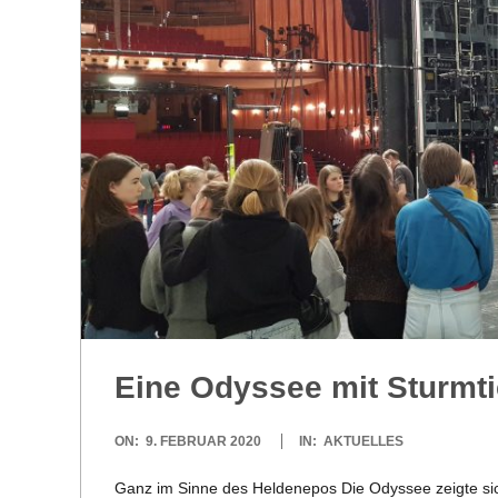
R
E
-
G
O
L
Eine Odys­see mit Sturm­t
D
2020-
ON:
9. FEBRUAR 2020
IN:
AKTUELLES
S
02-
Ganz im Sinne des Hel­den­epos Die Odys­see zeigte sich d