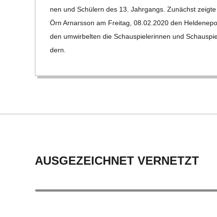
09
C
nen und Schü­lern des 13. Jahr­gangs. Zunächst zeigte d
Örn Arn­ars­son am Frei­tag, 08.02.2020 den Hel­den­epos
H
den umwir­bel­ten die Schau­spie­le­rin­nen und Schau­spie
dern.
M
I
D
T
AUSGEZEICHNET VERNETZT
-
S