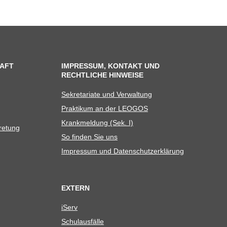
AFT
IMPRESSUM, KONTAKT UND
RECHTLICHE HINWEISE
Sekre­ta­riate und Verwaltung
Prak­ti­kum an der LEOGOS
Krank­mel­dung (Sek. I)
tretung
So fin­den Sie uns
Impres­sum und Datenschutzerklärung
EXTERN
iServ
Schul­aus­fälle