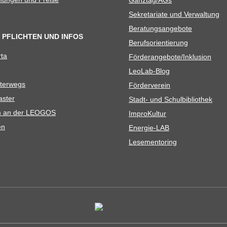
Sekre­ta­riate und Verwaltung
Bera­tungs­an­ge­bote
 PFLICHTEN UND INFOS
Berufs­ori­en­tie­rung
rta
Förderangebote/​​Inklusion
Leo­Lab-Blog
ter­wegs
För­der­ver­ein
as­ter
Stadt- und Schulbibliothek
kum an der LEOGOS
Impro­Kul­tur
en
Ener­­gie-LAB
Lese­men­to­ring