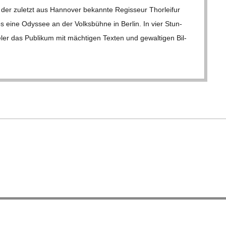
er zuletzt aus Han­no­ver bekannte Regis­seur Thorlei­fur
 eine Odys­see an der Volks­bühne in Ber­lin. In vier Stun­
­ler das Publi­kum mit mäch­ti­gen Tex­ten und gewal­ti­gen Bil­