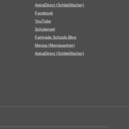
Astra­Di­rect (Schließ­fä­cher)
Face­book
You­Tube
Schul­en­gel
Fair­trade Schools Blog
Mensa (Menü­part­ner)
Astra­Di­rect (Schließ­fä­cher)