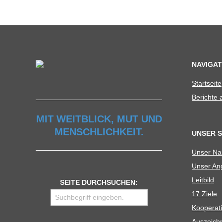
C
H
U
NAVIGAT
L
Start­seite
Berichte
E
MIT WEITBLICK, MUT UND
MENSCHLICHKEIT.
UNSER 
Unser N
Unser Ang
Leit­bild
SEITE DURCHSUCHEN:
17 Ziele
Koope­ra­t
Aus­zeich