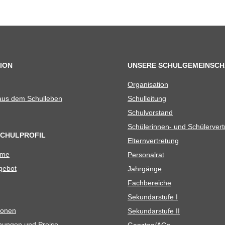
ION
UNSERE SCHULGEMEINSCH
Orga­ni­sa­tion
 aus dem Schulleben
Schul­lei­tung
Schul­vor­stand
Schü­le­rin­nen- und Schülerver
SCHULPROFIL
Eltern­ver­tre­tung
ame
Per­so­nal­rat
e­bot
Jahr­gänge
Fach­be­rei­che
Sekun­dar­stufe I
io­nen
Sekun­dar­stufe II
­nun­gen und Preise
Ganztag/​​AGs