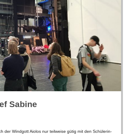
ief Sabine
er Wind­gott Aio­los nur teil­weise gütig mit den Schü­le­rin­