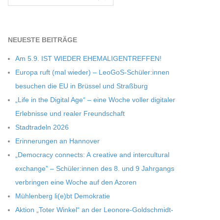
NEU­ESTE BEITRÄGE
Am 5.9. IST WIEDER EHEMALIGENTREFFEN!
Europa ruft (mal wie­der) – LeoGoS-Schüler:innen
besu­chen die EU in Brüs­sel und Straßburg
„Life in the Digi­tal Age“ – eine Woche vol­ler digi­ta­ler
Erleb­nisse und rea­ler Freundschaft
Stadt­ra­deln 2026
Erin­ne­run­gen an Hannover
„Demo­cracy con­nects: A crea­tive and inter­cul­tu­ral
exch­ange” – Schüler:innen des 8. und 9 Jahr­gangs
ver­brin­gen eine Woche auf den Azoren
Müh­len­berg li(e)bt Demokratie
Aktion „Toter Win­kel“ an der Leonore-Goldschmidt-