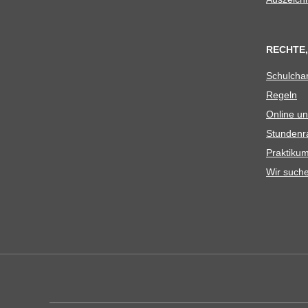
RECHTE,
Schul­cha
Regeln
Online un
Stun­den­r
Prak­ti­
Wir such