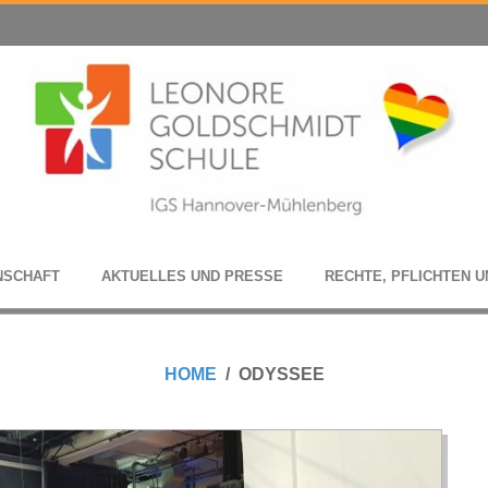
N­SCHAFT
AKTU­EL­LES UND PRESSE
RECHTE, PFLICH­TEN U
HOME
ODYSSEE