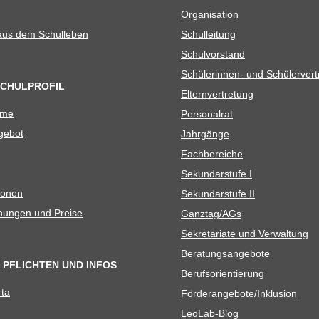
Orga­ni­sa­tion
 aus dem Schulleben
Schul­lei­tung
Schul­vor­stand
Schü­le­rin­nen- und Schülerver
SCHULPROFIL
Eltern­ver­tre­tung
ame
Per­so­nal­rat
e­bot
Jahr­gänge
Fach­be­rei­che
Sekun­dar­stufe I
io­nen
Sekun­dar­stufe II
­nun­gen und Preise
Ganztag/​​AGs
Sekre­ta­riate und Verwaltung
Bera­tungs­an­ge­bote
 PFLICHTEN UND INFOS
Berufs­ori­en­tie­rung
rta
Förderangebote/​​Inklusion
Leo­Lab-Blog