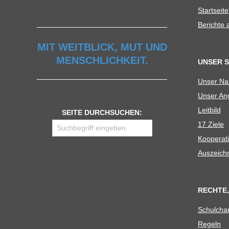
Start­seite
U
Berichte
L
MIT WEITBLICK, MUT UND
MENSCHLICHKEIT.
UNSER 
E
Unser N
Unser Ang
Leit­bild
SEITE DURCHSUCHEN:
17 Ziele
Koope­ra­t
Aus­zeich
RECHTE,
Schul­cha
Regeln