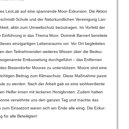
s Leo­Lab auf eine span­nende Moor-Exkur­­sion. Die Aktion
­­schmidt-Schule und der Natur­kund­li­chen Ver­ei­ni­gung Lan­
­keit, aktiv zum Umwelt­schutz bei­zu­tra­gen. Im Vor­feld der
he Ein­füh­rung in das Thema Moor. Domi­nik Barn­ert berei­tete
die­ses ein­zig­ar­ti­gen Lebens­raums vor. Vor Ort beglei­te­ten
tel­ten den Teil­neh­men­den wei­te­res Wis­sen über die Bedeu­
oge­nannte Ent­kus­se­lung durch­ge­führt – das Ent­fer­nen
s Bis­sen­dor­fer Moo­res zu unter­stüt­zen. Moore sind eine
wich­ti­gen Bei­trag zum Kli­ma­schutz. Diese Maß­nahme passt
chule zu wer­den. Nach der Arbeit gab es eine wohl­ver­diente
i­gen Helfer:innen mit lecke­ren Honig­bro­ten. Zudem hat­ten
te Sonne ver­wöhnte uns den gan­zen Tag und machte das
s zum Ein­satz­ort waren sich am Ende alle einig: Die Exkur­
ng für alle Betei­lig­ten!