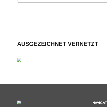
H
M
I
D
AUSGEZEICHNET VERNETZT
T
-
S
C
H
NAVIGAT