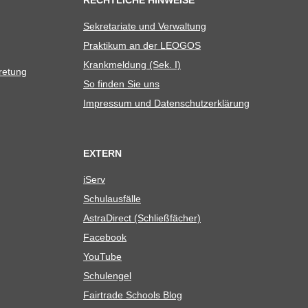
RECHTLICHE HINWEISE
Sekre­ta­riate und Verwaltung
Prak­ti­kum an der LEOGOS
Krank­mel­dung (Sek. I)
tretung
So fin­den Sie uns
Impres­sum und Datenschutzerklärung
EXTERN
iServ
Schul­aus­fälle
Astra­Di­rect (Schließ­fä­cher)
Face­book
You­Tube
Schul­en­gel
Fair­trade Schools Blog