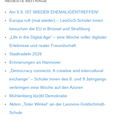
NEU­ESTE BEITRÄGE
Am 5.9. IST WIEDER EHEMALIGENTREFFEN!
Europa ruft (mal wie­der) – LeoGoS-Schüler:innen
besu­chen die EU in Brüs­sel und Straßburg
„Life in the Digi­tal Age“ – eine Woche vol­ler digi­ta­ler
Erleb­nisse und rea­ler Freundschaft
Stadt­ra­deln 2026
Erin­ne­run­gen an Hannover
„Demo­cracy con­nects: A crea­tive and inter­cul­tu­ral
exch­ange” – Schüler:innen des 8. und 9 Jahr­gangs
ver­brin­gen eine Woche auf den Azoren
Müh­len­berg li(e)bt Demokratie
Aktion „Toter Win­kel“ an der Leonore-Goldschmidt-
Schule