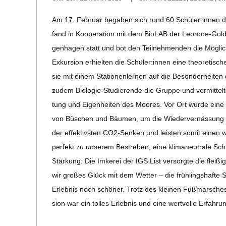
E
02-
Am 17. Februar bega­ben sich rund 60 Schüler:innen de
18
-
fand in Koope­ra­tion mit dem Bio­LAB der Leo­­nore-Gol­d
gen­ha­gen statt und bot den Teil­neh­men­den die Mög­lich
G
Exkur­sion erhiel­ten die Schüler:innen eine theo­re­ti­sc
sie mit einem Sta­tio­nen­ler­nen auf die Beson­der­hei­ten 
O
zudem Bio­­­lo­­gie-Stu­­die­­rende die Gruppe und ver­mit­
tung und Eigen­hei­ten des Moo­res. Vor Ort wurde eine s
L
von Büschen und Bäu­men, um die Wie­der­vernäs­sung de
der effek­tivs­ten CO2-Sen­ken und leis­ten somit einen 
D
per­fekt zu unse­rem Bestre­ben, eine kli­ma­neu­trale S
Stär­kung: Die Imke­rei der IGS List ver­sorgte die flei­ß
S
wir gro­ßes Glück mit dem Wet­ter – die früh­lings­haf
Erleb­nis noch schö­ner. Trotz des klei­nen Fuß­mar­sche
C
sion war ein tol­les Erleb­nis und eine wert­volle Erfah­ru