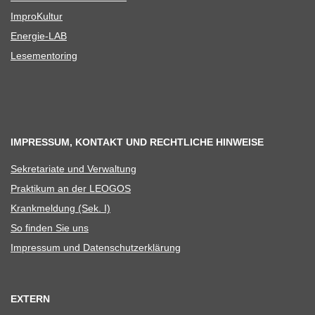
Impro­Kul­tur
Ener­­gie-LAB
Lese­men­to­ring
IMPRESSUM, KONTAKT UND RECHTLICHE HINWEISE
Sekre­ta­riate und Verwaltung
Prak­ti­kum an der LEOGOS
Krank­mel­dung (Sek. I)
So fin­den Sie uns
Impres­sum und Datenschutzerklärung
EXTERN