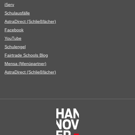
iServ
Schul­aus­fälle
Astra­Di­rect (Schließ­fä­cher)
Face­book
You­Tube
Schul­en­gel
Fair­trade Schools Blog
Mensa (Menü­part­ner)
Astra­Di­rect (Schließ­fä­cher)