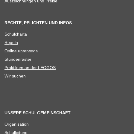
Aus­zeich­nun­gen und Preise
RECHTE, PFLICHTEN UND INFOS
Schul­charta
Regeln
Online unter­wegs
Stun­den­ras­ter
Prak­ti­kum an der LEOGOS
Wir suchen
UNSERE SCHULGEMEINSCHAFT
Orga­ni­sa­tion
Schul­lei­tung