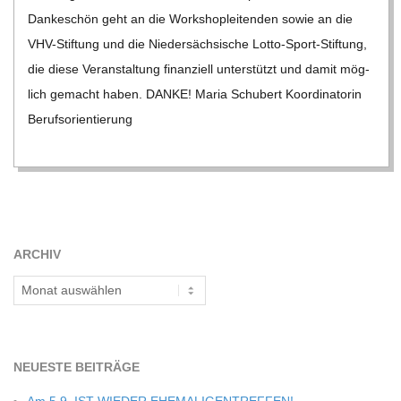
Dan­ke­schön geht an die Work­shop­lei­ten­den sowie an die
VHV-Stif­­tung und die Nie­der­säch­si­sche Lotto-Sport-Stif­­tung,
die diese Ver­an­stal­tung finan­zi­ell unter­stützt und damit mög­
lich gemacht haben. DANKE! Maria Schu­bert Koor­di­na­to­rin
Berufs­ori­en­tie­rung
ARCHIV
Archiv
NEU­ESTE BEITRÄGE