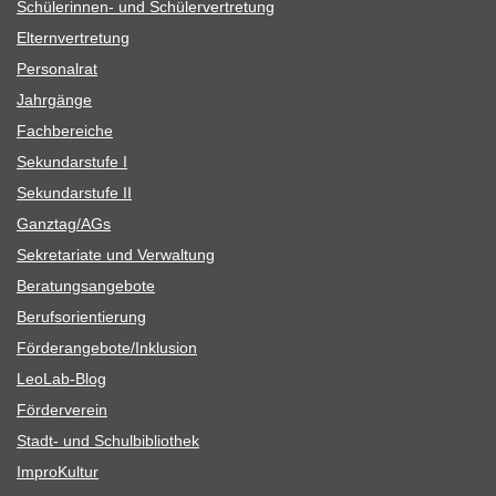
Schü­le­rin­nen- und Schülervertretung
Eltern­ver­tre­tung
Per­so­nal­rat
Jahr­gänge
Fach­be­rei­che
Sekun­dar­stufe I
Sekun­dar­stufe II
Ganztag/​​AGs
Sekre­ta­riate und Verwaltung
Bera­tungs­an­ge­bote
Berufs­ori­en­tie­rung
Förderangebote/​​Inklusion
Leo­Lab-Blog
För­der­ver­ein
Stadt- und Schulbibliothek
Impro­Kul­tur