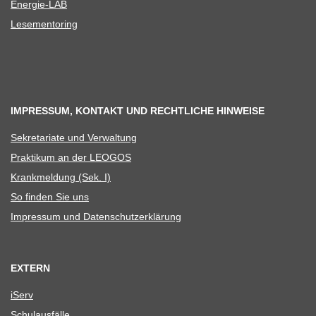
Ener­­gie-LAB
Lese­men­to­ring
IMPRESSUM, KONTAKT UND RECHTLICHE HINWEISE
Sekre­ta­riate und Verwaltung
Prak­ti­kum an der LEOGOS
Krank­mel­dung (Sek. I)
So fin­den Sie uns
Impres­sum und Datenschutzerklärung
EXTERN
iServ
Schul­aus­fälle