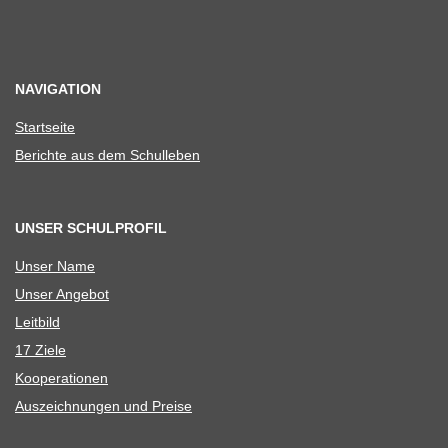
NAVIGATION
Start­seite
Berichte aus dem Schulleben
UNSER SCHULPROFIL
Unser Name
Unser Ange­bot
Leit­bild
17 Ziele
Koope­ra­tio­nen
Aus­zeich­nun­gen und Preise