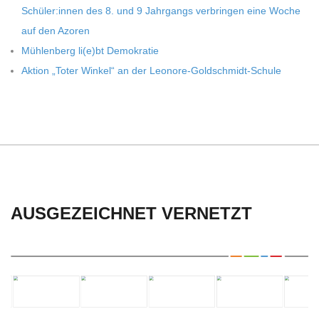
C
Schüler:innen des 8. und 9 Jahr­gangs ver­brin­gen eine Woche
auf den Azoren
H
Müh­len­berg li(e)bt Demokratie
Aktion „Toter Win­kel“ an der Leonore-Goldschmidt-Schule
U
L
E
AUSGEZEICHNET VERNETZT