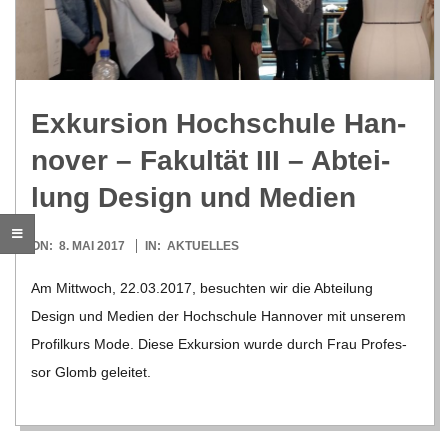
R
E
Exkur­sion Hoch­schule Han­
-
no­ver – Fakul­tät III – Abtei­
G
lung Design und Medien
O
2017-
ON:
8. MAI 2017
IN:
AKTUELLES
05-
Am Mitt­woch, 22.03.2017, besuch­ten wir die Abtei­lung
L
08
Design und Medien der Hoch­schule Han­no­ver mit unse­rem
Pro­fil­kurs Mode. Diese Exkur­sion wurde durch Frau Pro­fes­
D
sor Glomb gelei­tet.
S