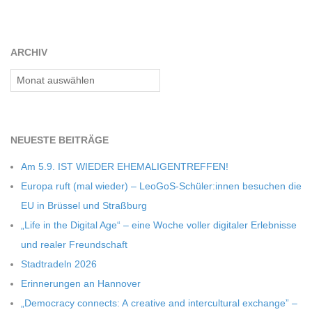
C
H
ARCHIV
Archiv
M
I
NEU­ESTE BEITRÄGE
D
Am 5.9. IST WIEDER EHEMALIGENTREFFEN!
Europa ruft (mal wie­der) – LeoGoS-Schüler:innen besu­chen die
T
EU in Brüs­sel und Straßburg
„Life in the Digi­tal Age“ – eine Woche vol­ler digi­ta­ler Erleb­nisse
-
und rea­ler Freundschaft
Stadt­ra­deln 2026
S
Erin­ne­run­gen an Hannover
„Demo­cracy con­nects: A crea­tive and inter­cul­tu­ral exch­ange” –