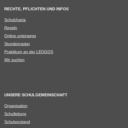
RECHTE, PFLICHTEN UND INFOS
Schul­charta
Regeln
Online unter­wegs
Stun­den­ras­ter
Prak­ti­kum an der LEOGOS
Wir suchen
UNSERE SCHULGEMEINSCHAFT
Orga­ni­sa­tion
Schul­lei­tung
Schul­vor­stand