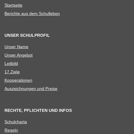
Start­seite
Berichte aus dem Schulleben
UNSER SCHULPROFIL
Unser Name
Unser Ange­bot
Leit­bild
17 Ziele
Koope­ra­tio­nen
Aus­zeich­nun­gen und Preise
RECHTE, PFLICHTEN UND INFOS
Schul­charta
Regeln