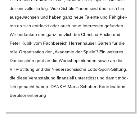
der ein vol­ler Erfolg. Viele Schüler*innen sind über sich hin­
aus­ge­wach­sen und haben ganz neue Talente und Fähig­kei­
ten an sich ent­deckt oder auch neue Inter­es­sen gefun­den.
Wir bedan­ken uns ganz herz­lich bei Chris­tina Fri­cke und
Peter Kubik vom Fach­be­reich Her­ren­häu­ser Gär­ten für die
tolle Orga­ni­sa­tion der „Aka­de­mie der Spiele“! Ein wei­te­res
Dan­ke­schön geht an die Work­shop­lei­ten­den sowie an die
VHV-Stif­­tung und die Nie­der­säch­si­sche Lotto-Sport-Stif­­tung,
die diese Ver­an­stal­tung finan­zi­ell unter­stützt und damit mög­
lich gemacht haben. DANKE! Maria Schu­bert Koor­di­na­to­rin
Berufs­ori­en­tie­rung