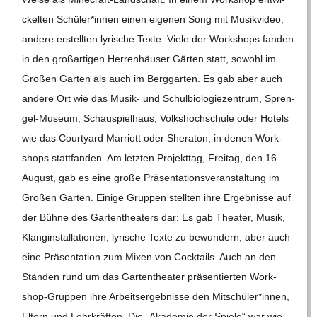
C
ckel­ten Schüler*innen einen eige­nen Song mit Musik­vi­deo,
H
andere erstell­ten lyri­sche Texte. Viele der Work­shops fan­den
in den groß­ar­ti­gen Her­ren­häu­ser Gär­ten statt, sowohl im
U
Gro­ßen Gar­ten als auch im Berg­gar­ten. Es gab aber auch
andere Ort wie das Musik- und Schul­bio­lo­gie­zen­trum, Spren­­
L
gel-Museum, Schau­spiel­haus, Volks­hoch­schule oder Hotels
wie das Cour­ty­ard Mar­riott oder She­ra­ton, in denen Work­
E
shops statt­fan­den. Am letz­ten Pro­jekt­tag, Frei­tag, den 16.
August, gab es eine große Prä­sen­ta­ti­ons­ver­an­stal­tung im
Gro­ßen Gar­ten. Einige Grup­pen stell­ten ihre Ergeb­nisse auf
der Bühne des Gar­ten­thea­ters dar: Es gab Thea­ter, Musik,
Klang­in­stal­la­tio­nen, lyri­sche Texte zu bewun­dern, aber auch
eine Prä­sen­ta­tion zum Mixen von Cock­tails. Auch an den
Stän­den rund um das Gar­ten­thea­ter prä­sen­tier­ten Work­­
shop-Grup­­pen ihre Arbeits­er­geb­nisse den Mitschüler*innen,
Eltern und Lehr­kräf­ten. Die „Aka­de­mie der Spiele“ war wie­