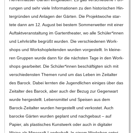
C
run­gen und sehr viele Infor­ma­tio­nen zu den his­to­ri­schen Hin­
ter­grün­den und Anla­gen der Gär­ten. Die Pro­jekt­wo­che star­
H
tete dann am 12. August bei bes­tem Som­mer­wet­ter mit einer
Auf­takt­ver­an­stal­tung im Gar­ten­thea­ter, wo alle Schüler*innen
M
und Lehr­kräfte begrüßt wur­den. Die ver­schie­de­nen Work­
shops und Work­shop­lei­ten­den wur­den vor­ge­stellt. In klei­ne­
I
ren Grup­pen wurde dann für die nächs­ten Tage in den Work­
shops gear­bei­tet. Die Schüler*innen beschäf­tig­ten sich mit
D
ver­schie­dens­ten The­men rund um das Leben im Zeit­al­ter
des Barock. Dabei lern­ten die Jugend­li­chen eini­ges über das
T
Zeit­al­ter des Barock, aber auch der Bezug zur Gegen­wart
wurde her­ge­stellt. Lebens­mit­tel und Spei­sen aus dem
-
Barock-Zei­t­al­­ter wur­den her­ge­stellt und ver­kos­tet. Auch
S
baro­cke Gär­ten wur­den geplant und nach­ge­baut – auf
Papier, als plas­ti­sches Kunst­werk oder auch in digi­ta­ler
Weise als Mine­­craft-Lan­d­­schaft. In einem Work­shop ent­wi­