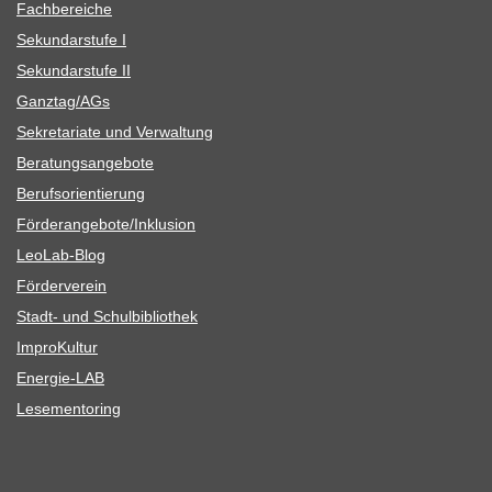
Fach­be­rei­che
Sekun­dar­stufe I
Sekun­dar­stufe II
Ganztag/​​AGs
Sekre­ta­riate und Verwaltung
Bera­tungs­an­ge­bote
Berufs­ori­en­tie­rung
Förderangebote/​​Inklusion
Leo­Lab-Blog
För­der­ver­ein
Stadt- und Schulbibliothek
Impro­Kul­tur
Ener­­gie-LAB
Lese­men­to­ring