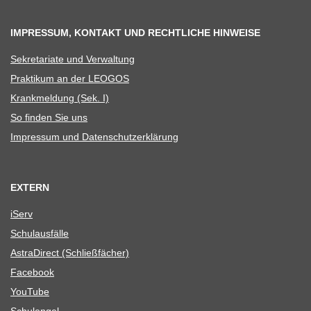
IMPRESSUM, KONTAKT UND RECHTLICHE HINWEISE
Sekre­ta­riate und Verwaltung
Prak­ti­kum an der LEOGOS
Krank­mel­dung (Sek. I)
So fin­den Sie uns
Impres­sum und Datenschutzerklärung
EXTERN
iServ
Schul­aus­fälle
Astra­Di­rect (Schließ­fä­cher)
Face­book
You­Tube