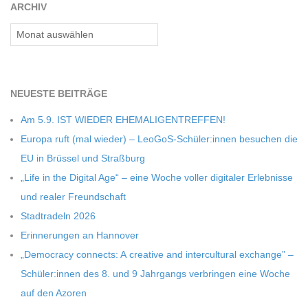
ARCHIV
Archiv
NEU­ESTE BEITRÄGE
Am 5.9. IST WIEDER EHEMALIGENTREFFEN!
Europa ruft (mal wie­der) – LeoGoS-Schüler:innen besu­chen die
EU in Brüs­sel und Straßburg
„Life in the Digi­tal Age“ – eine Woche vol­ler digi­ta­ler Erleb­nisse
und rea­ler Freundschaft
Stadt­ra­deln 2026
Erin­ne­run­gen an Hannover
„Demo­cracy con­nects: A crea­tive and inter­cul­tu­ral exch­ange” –
Schüler:innen des 8. und 9 Jahr­gangs ver­brin­gen eine Woche
auf den Azoren