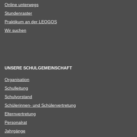
Online unter­wegs
Stun­den­ras­ter
Prak­ti­kum an der LEOGOS
Wir suchen
UNSERE SCHULGEMEINSCHAFT
Orga­ni­sa­tion
Schul­lei­tung
Schul­vor­stand
Schü­le­rin­nen- und Schülervertretung
Eltern­ver­tre­tung
Per­so­nal­rat
Jahr­gänge