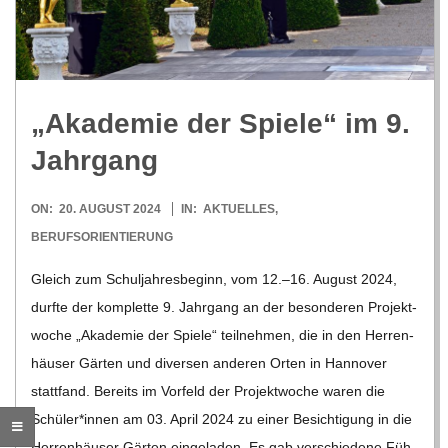
R
E
„Aka­de­mie der Spiele“ im 9.
-
Jahrgang
G
2024-
ON:
20. AUGUST 2024
IN:
AKTUELLES
,
08-
BERUFSORIENTIERUNG
O
20
Gleich zum Schul­jah­res­be­ginn, vom 12.–16. August 2024,
L
durfte der kom­plette 9. Jahr­gang an der beson­de­ren Pro­jekt­
wo­che „Aka­de­mie der Spiele“ teil­neh­men, die in den Her­ren­
D
häu­ser Gär­ten und diver­sen ande­ren Orten in Han­no­ver
statt­fand. Bereits im Vor­feld der Pro­jekt­wo­che waren die
S
Schüler*innen am 03. April 2024 zu einer Besich­ti­gung in die
Her­ren­häu­ser Gär­ten ein­ge­la­den. Es gab ver­schie­dene Füh­