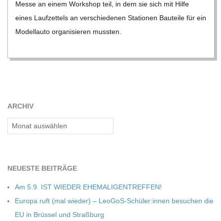
Messe an einem Work­shop teil, in dem sie sich mit Hilfe
C
eines Lauf­zet­tels an ver­schie­de­nen Sta­tio­nen Bau­teile für ein
Modell­auto orga­ni­sie­ren muss­ten.
H
M
I
ARCHIV
D
Archiv
T
-
NEU­ESTE BEITRÄGE
Am 5.9. IST WIEDER EHEMALIGENTREFFEN!
S
Europa ruft (mal wie­der) – LeoGoS-Schüler:innen besu­chen die
EU in Brüs­sel und Straßburg