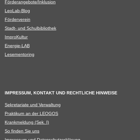
Förderangebote/​​Inklusion
Leo­Lab-Blog
För­der­ver­ein
Stadt- und Schulbibliothek
Impro­Kul­tur
Ener­­gie-LAB
Lese­men­to­ring
IMPRESSUM, KONTAKT UND RECHTLICHE HINWEISE
Sekre­ta­riate und Verwaltung
Prak­ti­kum an der LEOGOS
Krank­mel­dung (Sek. I)
So fin­den Sie uns
Impres­sum und Datenschutzerklärung