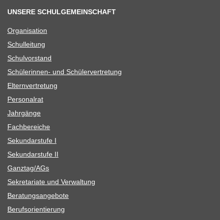
UNSERE SCHULGEMEINSCHAFT
Orga­ni­sa­tion
Schul­lei­tung
Schul­vor­stand
Schü­le­rin­nen- und Schülervertretung
Eltern­ver­tre­tung
Per­so­nal­rat
Jahr­gänge
Fach­be­rei­che
Sekun­dar­stufe I
Sekun­dar­stufe II
Ganztag/​​AGs
Sekre­ta­riate und Verwaltung
Bera­tungs­an­ge­bote
Berufs­ori­en­tie­rung