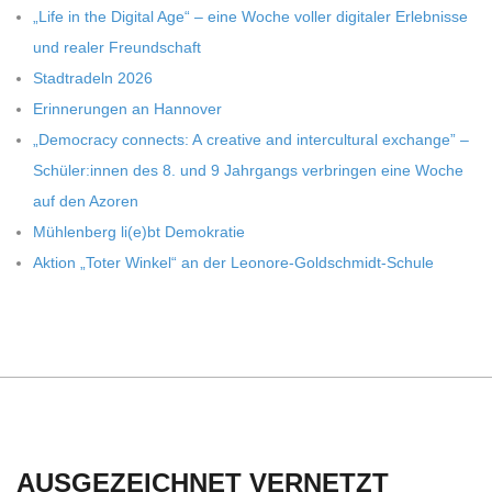
C
„Life in the Digi­tal Age“ – eine Woche vol­ler digi­ta­ler Erleb­nisse
und rea­ler Freundschaft
H
Stadt­ra­deln 2026
Erin­ne­run­gen an Hannover
U
„Demo­cracy con­nects: A crea­tive and inter­cul­tu­ral exch­ange” –
Schüler:innen des 8. und 9 Jahr­gangs ver­brin­gen eine Woche
L
auf den Azoren
Müh­len­berg li(e)bt Demokratie
E
Aktion „Toter Win­kel“ an der Leonore-Goldschmidt-Schule
AUSGEZEICHNET VERNETZT