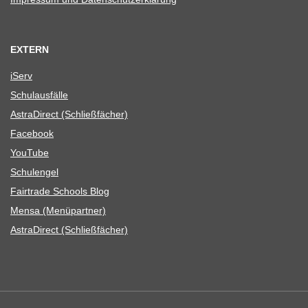
EXTERN
iServ
Schul­aus­fälle
Astra­Di­rect (Schließ­fä­cher)
Face­book
You­Tube
Schul­en­gel
Fair­trade Schools Blog
Mensa (Menü­part­ner)
Astra­Di­rect (Schließ­fä­cher)