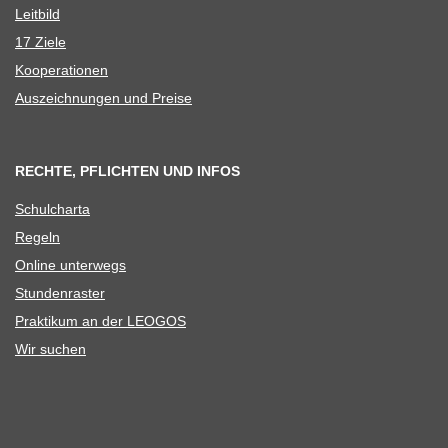
Leit­bild
17 Ziele
Koope­ra­tio­nen
Aus­zeich­nun­gen und Preise
RECHTE, PFLICHTEN UND INFOS
Schul­charta
Regeln
Online unter­wegs
Stun­den­ras­ter
Prak­ti­kum an der LEOGOS
Wir suchen