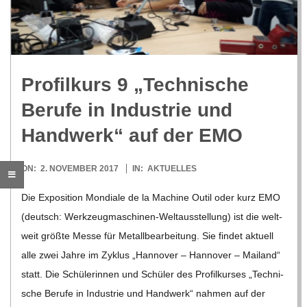
R
E
Pro­fil­kurs 9 „Tech­ni­sche
-
Berufe in Indus­trie und
G
Hand­werk“ auf der EMO
O
2017-
ON:
2. NOVEMBER 2017
IN:
AKTUELLES
11-
Die Expo­si­tion Mon­diale de la Machine Outil oder kurz EMO
L
02
(deutsch: Wer­k­­zeu­g­­ma­­schi­­nen-Wel­t­aus­s­tel­­lung) ist die welt­
weit größte Messe für Metall­be­ar­bei­tung. Sie fin­det aktu­ell
D
alle zwei Jahre im Zyklus „Han­no­ver – Han­no­ver – Mai­land“
statt. Die Schü­le­rin­nen und Schü­ler des Pro­fil­kur­ses „Tech­ni­
S
sche Berufe in Indus­trie und Hand­werk“ nah­men auf der