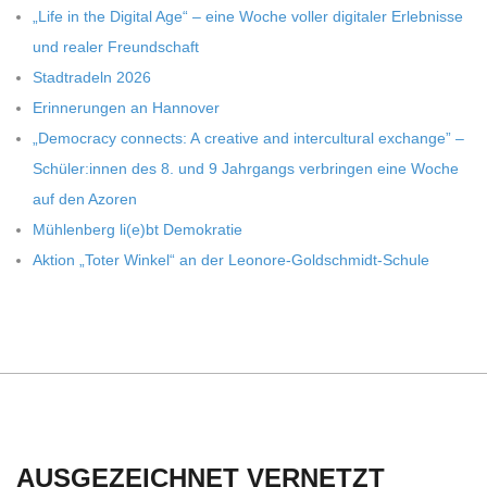
C
„Life in the Digi­tal Age“ – eine Woche vol­ler digi­ta­ler Erleb­nisse
und rea­ler Freundschaft
H
Stadt­ra­deln 2026
Erin­ne­run­gen an Hannover
U
„Demo­cracy con­nects: A crea­tive and inter­cul­tu­ral exch­ange” –
Schüler:innen des 8. und 9 Jahr­gangs ver­brin­gen eine Woche
L
auf den Azoren
Müh­len­berg li(e)bt Demokratie
E
Aktion „Toter Win­kel“ an der Leonore-Goldschmidt-Schule
AUSGEZEICHNET VERNETZT