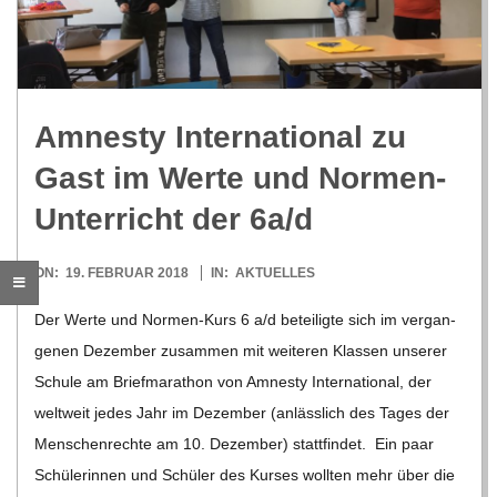
R
E
Amnesty Inter­na­tio­nal zu
-
Gast im Werte und Nor­men-
G
Unter­richt der 6a/​d
O
2018-
ON:
19. FEBRUAR 2018
IN:
AKTUELLES
02-
Der Werte und Nor­­men-Kurs 6 a/​​d betei­ligte sich im ver­gan­
L
19
ge­nen Dezem­ber zusam­men mit wei­te­ren Klas­sen unse­rer
Schule am Brief­ma­ra­thon von Amnesty Inter­na­tio­nal, der
D
welt­weit jedes Jahr im Dezem­ber (anläss­lich des Tages der
Men­schen­rechte am 10. Dezem­ber) statt­fin­det. Ein paar
S
Schü­le­rin­nen und Schü­ler des Kur­ses woll­ten mehr über die