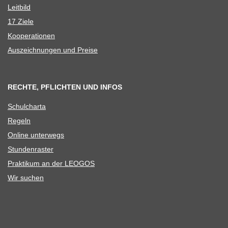
Leit­bild
17 Ziele
Koope­ra­tio­nen
Aus­zeich­nun­gen und Preise
RECHTE, PFLICHTEN UND INFOS
Schul­charta
Regeln
Online unter­wegs
Stun­den­ras­ter
Prak­ti­kum an der LEOGOS
Wir suchen