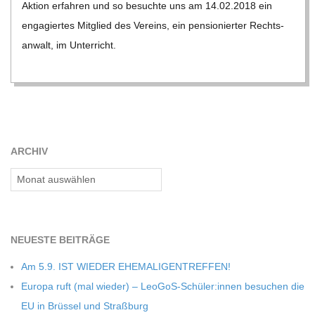
Aktion erfah­ren und so besuchte uns am 14.02.2018 ein
C
enga­gier­tes Mit­glied des Ver­eins, ein pen­sio­nier­ter Rechts­
an­walt, im Unter­richt.
H
M
I
ARCHIV
D
Archiv
T
-
NEU­ESTE BEITRÄGE
Am 5.9. IST WIEDER EHEMALIGENTREFFEN!
S
Europa ruft (mal wie­der) – LeoGoS-Schüler:innen besu­chen die
EU in Brüs­sel und Straßburg