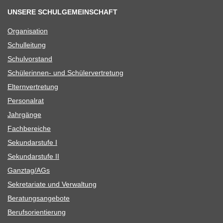
UNSERE SCHULGEMEINSCHAFT
Orga­ni­sa­tion
Schul­lei­tung
Schul­vor­stand
Schü­le­rin­nen- und Schülervertretung
Eltern­ver­tre­tung
Per­so­nal­rat
Jahr­gänge
Fach­be­rei­che
Sekun­dar­stufe I
Sekun­dar­stufe II
Ganztag/​​AGs
Sekre­ta­riate und Verwaltung
Bera­tungs­an­ge­bote
Berufs­ori­en­tie­rung