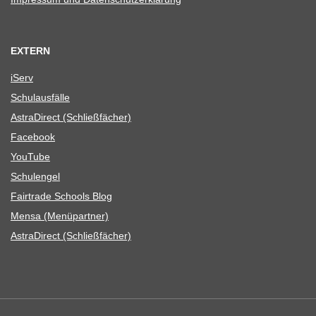
EXTERN
iServ
Schul­aus­fälle
Astra­Di­rect (Schließ­fä­cher)
Face­book
You­Tube
Schul­en­gel
Fair­trade Schools Blog
Mensa (Menü­part­ner)
Astra­Di­rect (Schließ­fä­cher)