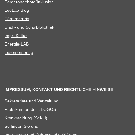
Förderangebote/​​Inklusion
Leo­Lab-Blog
För­der­ver­ein
Stadt- und Schulbibliothek
Impro­Kul­tur
Ener­­gie-LAB
Lese­men­to­ring
IMPRESSUM, KONTAKT UND RECHTLICHE HINWEISE
Sekre­ta­riate und Verwaltung
Prak­ti­kum an der LEOGOS
Krank­mel­dung (Sek. I)
So fin­den Sie uns
Impres­sum und Datenschutzerklärung