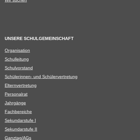
Wir suchen
UNSERE SCHULGEMEINSCHAFT
Orga­ni­sa­tion
Schul­lei­tung
Schul­vor­stand
Schü­le­rin­nen- und Schülervertretung
Eltern­ver­tre­tung
Per­so­nal­rat
Jahr­gänge
Fach­be­rei­che
Sekun­dar­stufe I
Sekun­dar­stufe II
Ganztag/​​AGs