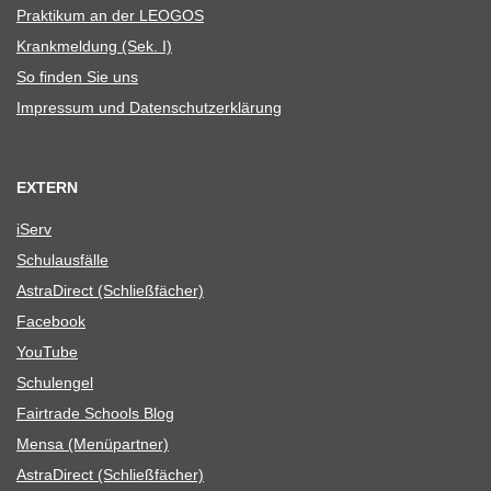
Prak­ti­kum an der LEOGOS
Krank­mel­dung (Sek. I)
So fin­den Sie uns
Impres­sum und Datenschutzerklärung
EXTERN
iServ
Schul­aus­fälle
Astra­Di­rect (Schließ­fä­cher)
Face­book
You­Tube
Schul­en­gel
Fair­trade Schools Blog
Mensa (Menü­part­ner)
Astra­Di­rect (Schließ­fä­cher)