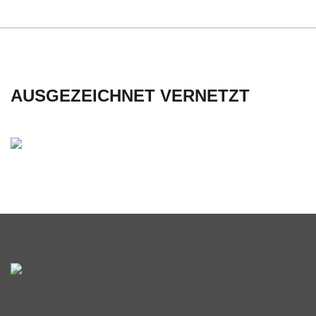
C
H
U
AUSGEZEICHNET VERNETZT
L
E