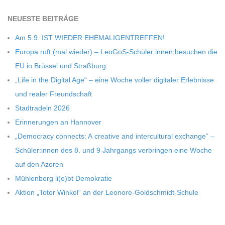
C
NEU­ESTE BEITRÄGE
Am 5.9. IST WIEDER EHEMALIGENTREFFEN!
H
Europa ruft (mal wie­der) – LeoGoS-Schüler:innen besu­chen die
EU in Brüs­sel und Straßburg
M
„Life in the Digi­tal Age“ – eine Woche vol­ler digi­ta­ler Erleb­nisse
und rea­ler Freundschaft
I
Stadt­ra­deln 2026
Erin­ne­run­gen an Hannover
D
„Demo­cracy con­nects: A crea­tive and inter­cul­tu­ral exch­ange” –
T
Schüler:innen des 8. und 9 Jahr­gangs ver­brin­gen eine Woche
auf den Azoren
-
Müh­len­berg li(e)bt Demokratie
Aktion „Toter Win­kel“ an der Leonore-Goldschmidt-Schule
S