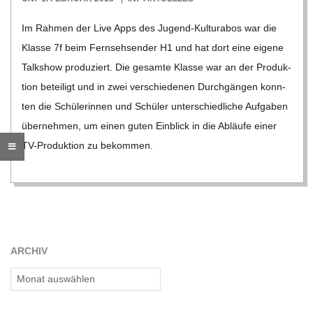
O
02-
Im Rah­men der Live Apps des Jugend-Kul­­tu­ra­­bos war die
R
01
Klasse 7f beim Fern­seh­sen­der H1 und hat dort eine eigene
Talk­show pro­du­ziert. Die gesamte Klasse war an der Pro­duk­
E
tion betei­ligt und in zwei ver­schie­de­nen Durch­gän­gen konn­
ten die Schü­le­rin­nen und Schü­ler unter­schied­li­che Auf­ga­ben
-
über­neh­men, um einen guten Ein­blick in die Abläufe einer
G
TV-Pro­­duk­­tion zu bekom­men.
O
L
ARCHIV
D
Archiv
S