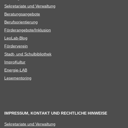
Sekre­ta­riate und Verwaltung
Bera­tungs­an­ge­bote
Berufs­ori­en­tie­rung
Förderangebote/​​Inklusion
Leo­Lab-Blog
För­der­ver­ein
Stadt- und Schulbibliothek
Impro­Kul­tur
Ener­­gie-LAB
Lese­men­to­ring
IMPRESSUM, KONTAKT UND RECHTLICHE HINWEISE
Sekre­ta­riate und Verwaltung