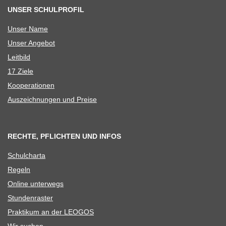
UNSER SCHULPROFIL
Unser Name
Unser Ange­bot
Leit­bild
17 Ziele
Koope­ra­tio­nen
Aus­zeich­nun­gen und Preise
RECHTE, PFLICHTEN UND INFOS
Schul­charta
Regeln
Online unter­wegs
Stun­den­ras­ter
Prak­ti­kum an der LEOGOS