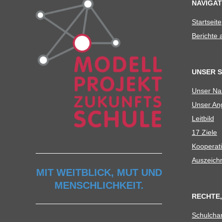
C
NAVIGAT
Start­seite
H
Berichte
U
UNSER 
L
Unser N
Unser Ang
E
Leit­bild
17 Ziele
Koope­ra­t
Aus­zeich
MIT WEITBLICK, MUT UND
MENSCHLICHKEIT.
RECHTE,
Schul­cha