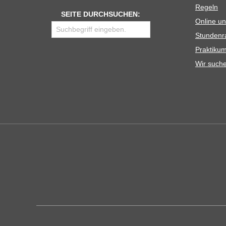
Regeln
SEITE DURCHSUCHEN:
Online un
Stun­den­r
Prak­ti­
Wir such