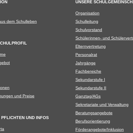
ION
UNSERE SCHULGEMEINSCH
Orga­ni­sa­tion
 aus dem Schulleben
Schul­lei­tung
Schul­vor­stand
Schü­le­rin­nen- und Schülerver
SCHULPROFIL
Eltern­ver­tre­tung
ame
Per­so­nal­rat
e­bot
Jahr­gänge
Fach­be­rei­che
Sekun­dar­stufe I
io­nen
Sekun­dar­stufe II
­nun­gen und Preise
Ganztag/​​AGs
Sekre­ta­riate und Verwaltung
Bera­tungs­an­ge­bote
 PFLICHTEN UND INFOS
Berufs­ori­en­tie­rung
rta
Förderangebote/​​Inklusion