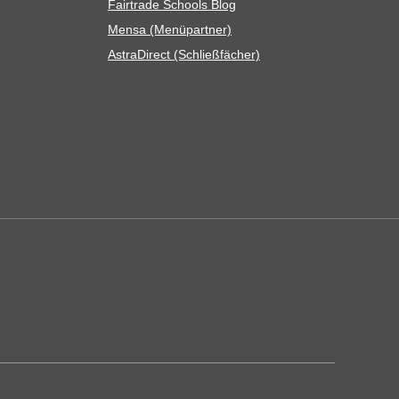
Fair­trade Schools Blog
Mensa (Menü­part­ner)
Astra­Di­rect (Schließ­fä­cher)