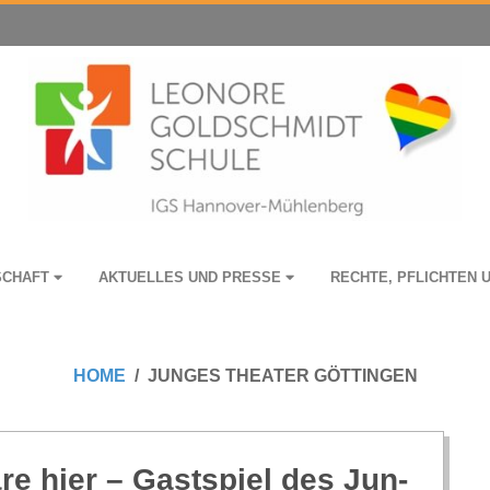
­SCHAFT
AKTU­EL­LES UND PRESSE
RECHTE, PFLICH­TEN 
HOME
JUNGES THEATER GÖTTINGEN
äre hier – Gast­spiel des Jun­