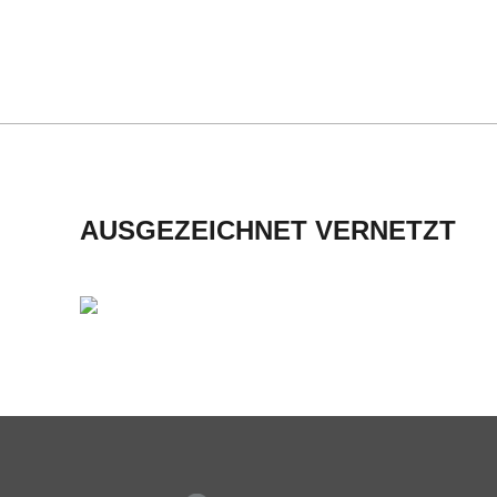
C
H
M
I
AUSGEZEICHNET VERNETZT
D
T
-
S