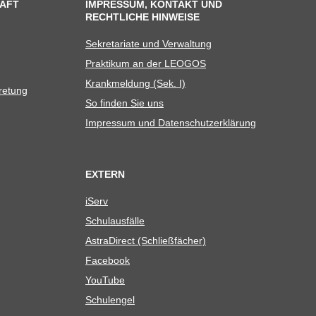
AFT
IMPRESSUM, KONTAKT UND
RECHTLICHE HINWEISE
Sekre­ta­riate und Verwaltung
Prak­ti­kum an der LEOGOS
Krank­mel­dung (Sek. I)
tretung
So fin­den Sie uns
Impres­sum und Datenschutzerklärung
EXTERN
iServ
Schul­aus­fälle
Astra­Di­rect (Schließ­fä­cher)
Face­book
You­Tube
Schul­en­gel