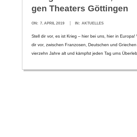
gen Thea­ters Göttingen
R
2019-
ON:
7. APRIL 2019
IN:
AKTUELLES
E
04-
Stell dir vor, es ist Krieg – hier bei uns, hier in Eur
07
-
dir vor, zwi­schen Fran­zo­sen, Deut­schen und Grie­chen ist
vier­zehn Jahre alt und kämpfst jeden Tag ums Über­le
G
O
L
D
S