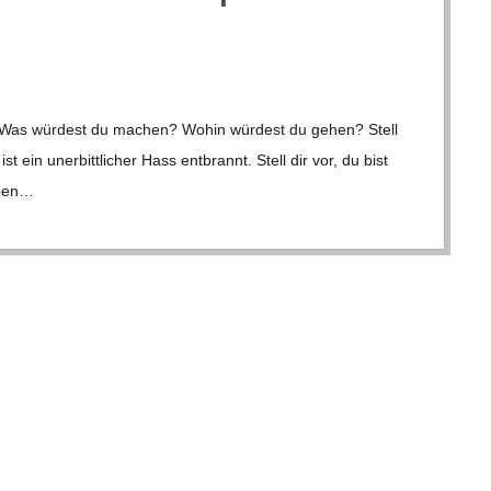
opa! Was wür­dest du machen? Wohin wür­dest du gehen? Stell
 ein uner­bitt­li­cher Hass ent­brannt. Stell dir vor, du bist
­ben…