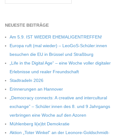
NEU­ESTE BEITRÄGE
Am 5.9. IST WIEDER EHEMALIGENTREFFEN!
Europa ruft (mal wie­der) – LeoGoS-Schüler:innen
besu­chen die EU in Brüs­sel und Straßburg
„Life in the Digi­tal Age“ – eine Woche vol­ler digi­ta­ler
Erleb­nisse und rea­ler Freundschaft
Stadt­ra­deln 2026
Erin­ne­run­gen an Hannover
„Demo­cracy con­nects: A crea­tive and inter­cul­tu­ral
exch­ange” – Schüler:innen des 8. und 9 Jahr­gangs
ver­brin­gen eine Woche auf den Azoren
Müh­len­berg li(e)bt Demokratie
Aktion „Toter Win­kel“ an der Leonore-Goldschmidt-