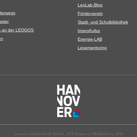
Leo­Lab-Blog
ter­wegs
För­der­ver­ein
as­ter
Stadt- und Schulbibliothek
kum an der LEOGOS
Impro­Kul­tur
en
Ener­­gie-LAB
Lese­men­to­ring
Leonore-Goldschmidt-Schule, IGS Hannover-Mühlenberg 2026