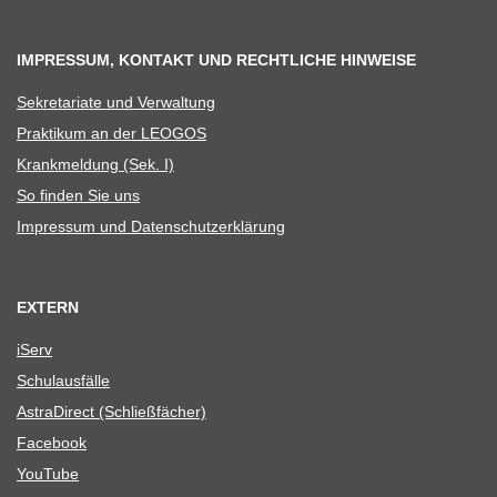
IMPRESSUM, KONTAKT UND RECHTLICHE HINWEISE
Sekre­ta­riate und Verwaltung
Prak­ti­kum an der LEOGOS
Krank­mel­dung (Sek. I)
So fin­den Sie uns
Impres­sum und Datenschutzerklärung
EXTERN
iServ
Schul­aus­fälle
Astra­Di­rect (Schließ­fä­cher)
Face­book
You­Tube