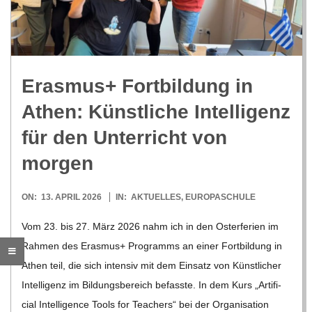
R
E
Eras­mus+ Fort­bil­dung in
-
Athen: Künst­li­che Intel­li­genz
G
für den Unter­richt von
morgen
O
2026-
ON:
13. APRIL 2026
IN:
AKTUELLES
,
EUROPASCHULE
L
04-
Vom 23. bis 27. März 2026 nahm ich in den Oster­fe­rien im
13
D
Rah­men des Eras­mus+ Pro­gramms an einer Fort­bil­dung in
Athen teil, die sich inten­siv mit dem Ein­satz von Künst­li­cher
S
Intel­li­genz im Bil­dungs­be­reich befasste. In dem Kurs „Arti­fi­
cial Intel­li­gence Tools for Tea­chers“ bei der Orga­ni­sa­tion