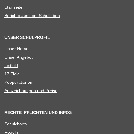
Start­seite
Berichte aus dem Schulleben
UNSER SCHULPROFIL
Unser Name
Unser Ange­bot
Leit­bild
17 Ziele
Koope­ra­tio­nen
Aus­zeich­nun­gen und Preise
RECHTE, PFLICHTEN UND INFOS
Schul­charta
Regeln