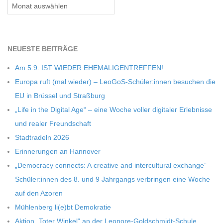
Archiv
NEU­ESTE BEITRÄGE
Am 5.9. IST WIEDER EHEMALIGENTREFFEN!
Europa ruft (mal wie­der) – LeoGoS-Schüler:innen besu­chen die
EU in Brüs­sel und Straßburg
„Life in the Digi­tal Age“ – eine Woche vol­ler digi­ta­ler Erleb­nisse
und rea­ler Freundschaft
Stadt­ra­deln 2026
Erin­ne­run­gen an Hannover
„Demo­cracy con­nects: A crea­tive and inter­cul­tu­ral exch­ange” –
Schüler:innen des 8. und 9 Jahr­gangs ver­brin­gen eine Woche
auf den Azoren
Müh­len­berg li(e)bt Demokratie
Aktion „Toter Win­kel“ an der Leonore-Goldschmidt-Schule