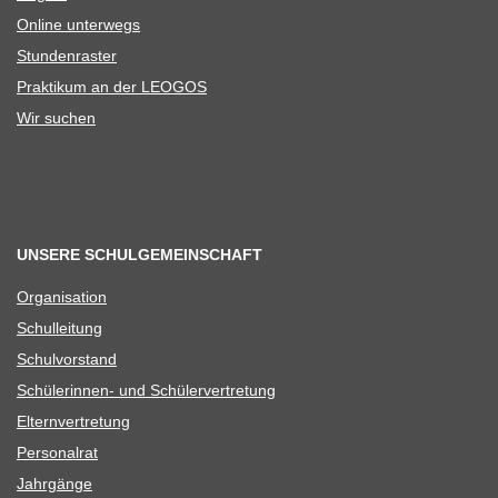
Online unter­wegs
Stun­den­ras­ter
Prak­ti­kum an der LEOGOS
Wir suchen
UNSERE SCHULGEMEINSCHAFT
Orga­ni­sa­tion
Schul­lei­tung
Schul­vor­stand
Schü­le­rin­nen- und Schülervertretung
Eltern­ver­tre­tung
Per­so­nal­rat
Jahr­gänge