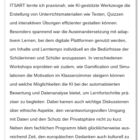
C
ITSART lernte ich pra­xis­nah, wie KI-gestützte Werk­zeuge die
Erstel­lung von Unter­richts­ma­te­ria­lien wie Tex­ten, Quiz­zen
H
und inter­ak­ti­ven Übun­gen effi­zi­en­ter gestal­ten kön­nen.
Beson­ders span­nend war die Aus­ein­an­der­set­zung mit adap­
M
ti­vem Ler­nen, bei dem digi­tale Platt­for­men genutzt wer­den,
um Inhalte und Lern­tempo indi­vi­du­ell an die Bedürf­nisse der
I
Schü­le­rin­nen und Schü­ler anzu­pas­sen. In ver­schie­de­nen
Work­shops erprob­ten wir zudem, wie Gami­fi­ca­tion und Simu­
D
la­tio­nen die Moti­va­tion im Klas­sen­zim­mer stei­gern kön­nen
und wel­che Mög­lich­kei­ten die KI bei der auto­ma­ti­sier­ten
T
Bewer­tung und Daten­ana­lyse bie­tet, um Lern­fort­schritte prä­
zi­ser zu beglei­ten. Dabei kamen auch wich­tige Dis­kus­sio­nen
-
über ethi­sche Aspekte, den ver­ant­wor­tungs­vol­len Umgang
mit Daten und den Schutz der Pri­vat­sphäre nicht zu kurz.
S
Neben dem fach­li­chen Pro­gramm blieb glück­li­cher­weise aus­
rei­chend Zeit, den euro­päi­schen Gedan­ken auch kul­tu­rell zu