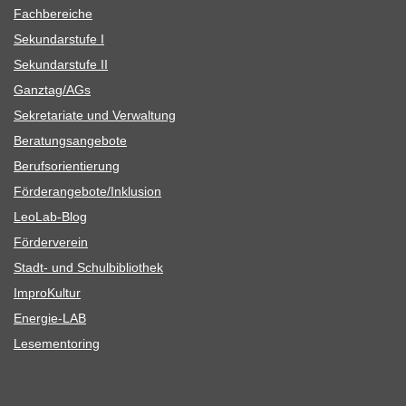
Fach­be­rei­che
Sekun­dar­stufe I
Sekun­dar­stufe II
Ganztag/​​AGs
Sekre­ta­riate und Verwaltung
Bera­tungs­an­ge­bote
Berufs­ori­en­tie­rung
Förderangebote/​​Inklusion
Leo­Lab-Blog
För­der­ver­ein
Stadt- und Schulbibliothek
Impro­Kul­tur
Ener­­gie-LAB
Lese­men­to­ring