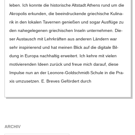
C
leben. Ich konnte die his­to­ri­sche Alt­stadt Athens rund um die
Akro­po­lis erkun­den, die beein­dru­ckende grie­chi­sche Kuli­na­
H
rik in den loka­len Taver­nen genie­ßen und sogar Aus­flüge zu
den nahe­ge­le­ge­nen grie­chi­schen Inseln unter­neh­men. Die­
U
ser Aus­tausch mit Lehr­kräf­ten aus ande­ren Län­dern war
sehr inspi­rie­rend und hat mei­nen Blick auf die digi­tale Bil­
L
dung in Europa nach­hal­tig erwei­tert. Ich kehre mit vie­len
E
moti­vie­ren­den Ideen zurück und freue mich dar­auf, diese
Impulse nun an der Leo­­nore-Gol­d­­schmidt-Schule in die Pra­
xis umzu­set­zen. E. Bre­ves Geför­dert durch
ARCHIV