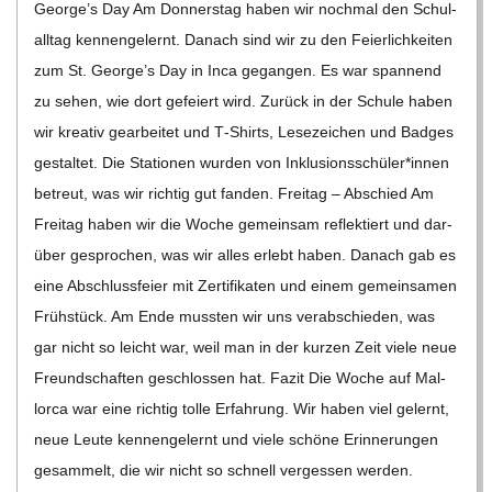
George’s Day Am Don­ners­tag haben wir noch­mal den Schul­
all­tag ken­nen­ge­lernt. Danach sind wir zu den Fei­er­lich­kei­ten
zum St. George’s Day in Inca gegan­gen. Es war span­nend
zu sehen, wie dort gefei­ert wird. Zurück in der Schule haben
wir krea­tiv gear­bei­tet und T‑Shirts, Lese­zei­chen und Bad­ges
gestal­tet. Die Sta­tio­nen wur­den von Inklusionsschüler*innen
betreut, was wir rich­tig gut fan­den. Frei­tag – Abschied Am
Frei­tag haben wir die Woche gemein­sam reflek­tiert und dar­
über gespro­chen, was wir alles erlebt haben. Danach gab es
eine Abschluss­feier mit Zer­ti­fi­ka­ten und einem gemein­sa­men
Früh­stück. Am Ende muss­ten wir uns ver­ab­schie­den, was
gar nicht so leicht war, weil man in der kur­zen Zeit viele neue
Freund­schaf­ten geschlos­sen hat. Fazit Die Woche auf Mal­
lorca war eine rich­tig tolle Erfah­rung. Wir haben viel gelernt,
neue Leute ken­nen­ge­lernt und viele schöne Erin­ne­run­gen
gesam­melt, die wir nicht so schnell ver­ges­sen wer­den.