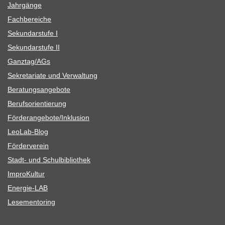
Jahr­gänge
Fach­be­rei­che
Sekun­dar­stufe I
Sekun­dar­stufe II
Ganztag/​​AGs
Sekre­ta­riate und Verwaltung
Bera­tungs­an­ge­bote
Berufs­ori­en­tie­rung
Förderangebote/​​Inklusion
Leo­Lab-Blog
För­der­ver­ein
Stadt- und Schulbibliothek
Impro­Kul­tur
Ener­­gie-LAB
Lese­men­to­ring