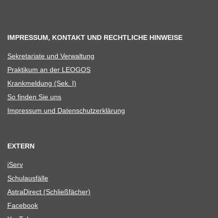
IMPRESSUM, KONTAKT UND RECHTLICHE HINWEISE
Sekre­ta­riate und Verwaltung
Prak­ti­kum an der LEOGOS
Krank­mel­dung (Sek. I)
So fin­den Sie uns
Impres­sum und Datenschutzerklärung
EXTERN
iServ
Schul­aus­fälle
Astra­Di­rect (Schließ­fä­cher)
Face­book