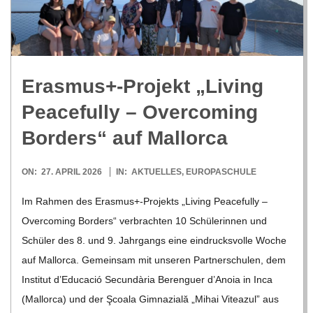
R
E
Erasmus+-Projekt „Living
-
Peacefully – Over­co­ming
G
Bor­ders“ auf Mallorca
O
2026-
ON:
27. APRIL 2026
IN:
AKTUELLES
,
EUROPASCHULE
04-
Im Rah­men des Erasmus+-Projekts „Living Peacefully –
L
27
Over­co­ming Bor­ders“ ver­brach­ten 10 Schü­le­rin­nen und
Schü­ler des 8. und 9. Jahr­gangs eine ein­drucks­volle Woche
D
auf Mal­lorca. Gemein­sam mit unse­ren Part­ner­schu­len, dem
Insti­tut d’E­du­ca­ció Secun­dària Beren­guer d’A­noia in Inca
S
(Mal­lorca) und der Şcoala Gim­na­zi­ală „Mihai Vitea­zul” aus