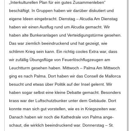
C
„Inter­kul­tu­rel­len Plan für ein gutes Zusam­men­le­ben“
beschäf­tigt. In Grup­pen haben wir dar­über dis­ku­tiert und
H
eigene Ideen ein­ge­bracht. Diens­tag – Alcu­dia Am Diens­tag
haben wir einen Aus­flug rund um Alcu­dia gemacht. Wir
U
haben alte Bun­ker­an­la­gen und Ver­tei­di­gungs­türme gese­hen.
Das war ziem­lich beein­dru­ckend und hat gezeigt, wie
L
schlimm Krieg sein kann. Ein rich­tig coo­les Extra war, dass
wir zufäl­lig Übungs­flüge von Feu­er­lösch­flug­zeu­gen am
E
Leucht­turm gese­hen haben. Mitt­woch – Palma Am Mitt­woch
ging es nach Palma. Dort haben wir das Con­sell de Mal­lorca
besucht und etwas über Poli­tik auf der Insel gelernt. Wir
haben sogar selbst eine kleine Debatte gemacht. Beson­ders
krass war der Luft­schutz­bun­ker unter dem Gebäude. Dort
konnte man sich gut vor­stel­len, wie es in Kriegs­zei­ten war.
Danach haben wir noch die Kathe­drale von Palma ange­
schaut, die wirk­lich beein­dru­ckend war. Don­ners­tag – St.