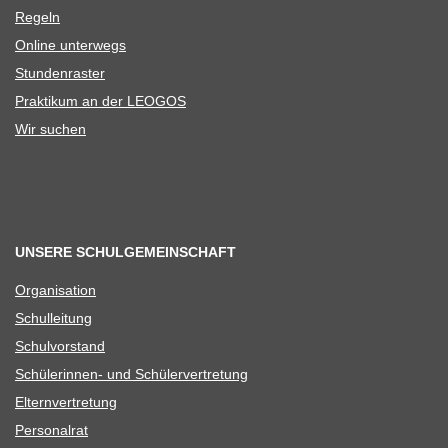
Regeln
Online unter­wegs
Stun­den­ras­ter
Prak­ti­kum an der LEOGOS
Wir suchen
UNSERE SCHULGEMEINSCHAFT
Orga­ni­sa­tion
Schul­lei­tung
Schul­vor­stand
Schü­le­rin­nen- und Schülervertretung
Eltern­ver­tre­tung
Per­so­nal­rat