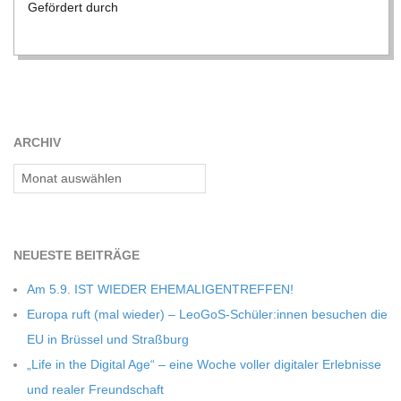
Geför­dert durch
ARCHIV
Archiv
NEU­ESTE BEITRÄGE
Am 5.9. IST WIEDER EHEMALIGENTREFFEN!
Europa ruft (mal wie­der) – LeoGoS-Schüler:innen besu­chen die
EU in Brüs­sel und Straßburg
„Life in the Digi­tal Age“ – eine Woche vol­ler digi­ta­ler Erleb­nisse
und rea­ler Freundschaft