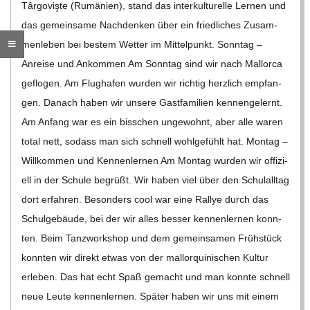
Târ­go­vişte (Rumä­nien), stand das inter­kul­tu­relle Ler­nen und
C
das gemein­same Nach­den­ken über ein fried­li­ches Zusam­
men­le­ben bei bes­tem Wet­ter im Mit­tel­punkt. Sonn­tag –
H
Anreise und Ankom­men Am Sonn­tag sind wir nach Mal­lorca
M
geflo­gen. Am Flug­ha­fen wur­den wir rich­tig herz­lich emp­fan­
gen. Danach haben wir unsere Gast­fa­mi­lien ken­nen­ge­lernt.
I
Am Anfang war es ein biss­chen unge­wohnt, aber alle waren
total nett, sodass man sich schnell wohl­ge­fühlt hat. Mon­tag –
D
Will­kom­men und Ken­nen­ler­nen Am Mon­tag wur­den wir offi­zi­
ell in der Schule begrüßt. Wir haben viel über den Schul­all­tag
T
dort erfah­ren. Beson­ders cool war eine Ral­lye durch das
Schul­ge­bäude, bei der wir alles bes­ser ken­nen­ler­nen konn­
-
ten. Beim Tanz­work­shop und dem gemein­sa­men Früh­stück
konn­ten wir direkt etwas von der mal­lor­qui­ni­schen Kul­tur
S
erle­ben. Das hat echt Spaß gemacht und man konnte schnell
neue Leute ken­nen­ler­nen. Spä­ter haben wir uns mit einem