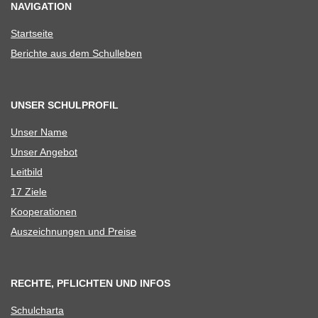
NAVIGATION
Start­seite
Berichte aus dem Schulleben
UNSER SCHULPROFIL
Unser Name
Unser Ange­bot
Leit­bild
17 Ziele
Koope­ra­tio­nen
Aus­zeich­nun­gen und Preise
RECHTE, PFLICHTEN UND INFOS
Schul­charta