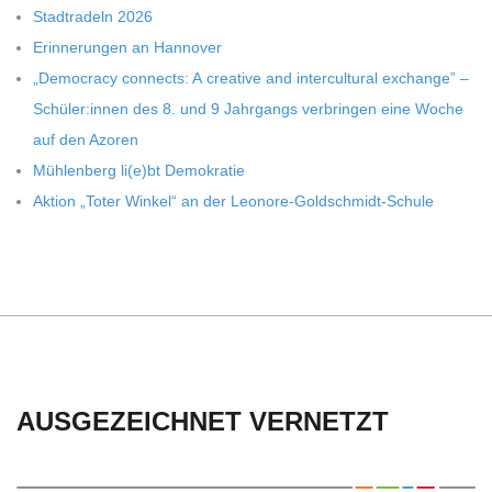
Stadt­ra­deln 2026
Erin­ne­run­gen an Hannover
„Demo­cracy con­nects: A crea­tive and inter­cul­tu­ral exch­ange” –
Schüler:innen des 8. und 9 Jahr­gangs ver­brin­gen eine Woche
auf den Azoren
Müh­len­berg li(e)bt Demokratie
Aktion „Toter Win­kel“ an der Leonore-Goldschmidt-Schule
AUSGEZEICHNET VERNETZT