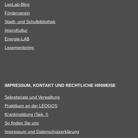
Leo­Lab-Blog
För­der­ver­ein
Stadt- und Schulbibliothek
Impro­Kul­tur
Ener­­gie-LAB
Lese­men­to­ring
IMPRESSUM, KONTAKT UND RECHTLICHE HINWEISE
Sekre­ta­riate und Verwaltung
Prak­ti­kum an der LEOGOS
Krank­mel­dung (Sek. I)
So fin­den Sie uns
Impres­sum und Datenschutzerklärung