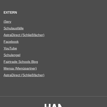
EXTERN
iServ
Schul­aus­fälle
Astra­Di­rect (Schließ­fä­cher)
Face­book
You­Tube
Schul­en­gel
Fair­trade Schools Blog
Mensa (Menü­part­ner)
Astra­Di­rect (Schließ­fä­cher)