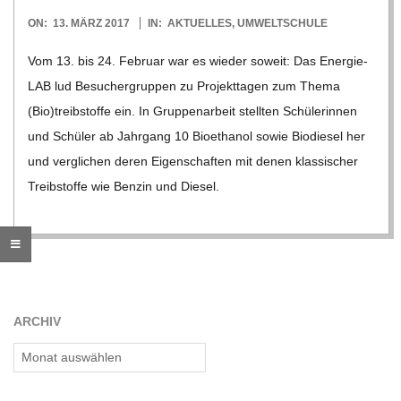
O
2017-
ON:
13. MÄRZ 2017
IN:
AKTUELLES
,
UMWELTSCHULE
R
03-
Vom 13. bis 24. Februar war es wie­der soweit: Das Ener­­gie-
13
LAB lud Besu­cher­grup­pen zu Pro­jekt­ta­gen zum Thema
E
(Bio)treibstoffe ein. In Grup­pen­ar­beit stell­ten Schü­le­rin­nen
und Schü­ler ab Jahr­gang 10 Bio­etha­nol sowie Bio­die­sel her
-
und ver­gli­chen deren Eigen­schaf­ten mit denen klas­si­scher
G
Treib­stoffe wie Ben­zin und Die­sel.
O
L
ARCHIV
D
Archiv
S