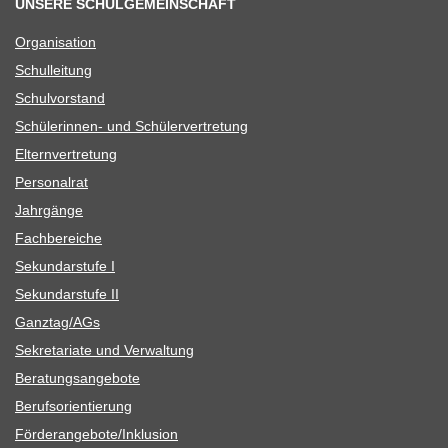
UNSERE SCHULGEMEINSCHAFT
Orga­ni­sa­tion
Schul­lei­tung
Schul­vor­stand
Schü­le­rin­nen- und Schülervertretung
Eltern­ver­tre­tung
Per­so­nal­rat
Jahr­gänge
Fach­be­rei­che
Sekun­dar­stufe I
Sekun­dar­stufe II
Ganztag/​​AGs
Sekre­ta­riate und Verwaltung
Bera­tungs­an­ge­bote
Berufs­ori­en­tie­rung
Förderangebote/​​Inklusion