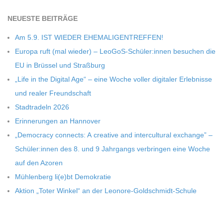
C
NEU­ESTE BEITRÄGE
Am 5.9. IST WIEDER EHEMALIGENTREFFEN!
H
Europa ruft (mal wie­der) – LeoGoS-Schüler:innen besu­chen die
EU in Brüs­sel und Straßburg
M
„Life in the Digi­tal Age“ – eine Woche vol­ler digi­ta­ler Erleb­nisse
und rea­ler Freundschaft
I
Stadt­ra­deln 2026
Erin­ne­run­gen an Hannover
D
„Demo­cracy con­nects: A crea­tive and inter­cul­tu­ral exch­ange” –
T
Schüler:innen des 8. und 9 Jahr­gangs ver­brin­gen eine Woche
auf den Azoren
-
Müh­len­berg li(e)bt Demokratie
Aktion „Toter Win­kel“ an der Leonore-Goldschmidt-Schule
S