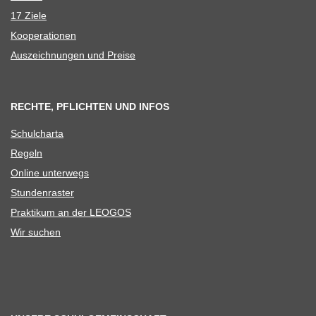
17 Ziele
Koope­ra­tio­nen
Aus­zeich­nun­gen und Preise
RECHTE, PFLICHTEN UND INFOS
Schul­charta
Regeln
Online unter­wegs
Stun­den­ras­ter
Prak­ti­kum an der LEOGOS
Wir suchen