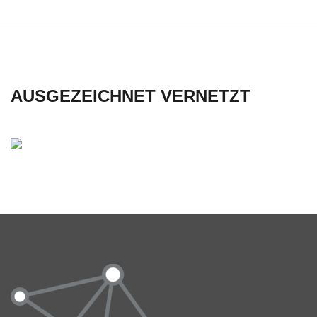
C
H
U
AUSGEZEICHNET VERNETZT
L
E