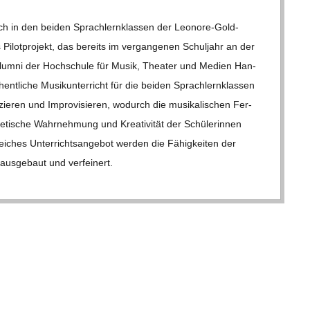
ch in den bei­den Sprach­lern­klas­sen der Leo­­nore-Gol­d­­
 Pilot­pro­jekt, das bereits im ver­gan­ge­nen Schul­jahr an der
 Alumni der Hoch­schule für Musik, Thea­ter und Medien Han­
ent­li­che Musik­un­ter­richt für die bei­den Sprach­lern­klas­sen
e­ren und Impro­vi­sie­ren, wodurch die musi­ka­li­schen Fer­
the­ti­sche Wahr­neh­mung und Krea­ti­vi­tät der Schü­le­rin­nen
ei­ches Unter­richts­an­ge­bot wer­den die Fähig­kei­ten der
 aus­ge­baut und ver­fei­nert.