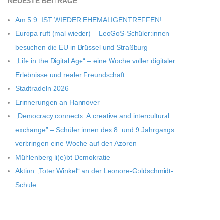
NEU­ESTE BEITRÄGE
Am 5.9. IST WIEDER EHEMALIGENTREFFEN!
Europa ruft (mal wie­der) – LeoGoS-Schüler:innen
besu­chen die EU in Brüs­sel und Straßburg
„Life in the Digi­tal Age“ – eine Woche vol­ler digi­ta­ler
Erleb­nisse und rea­ler Freundschaft
Stadt­ra­deln 2026
Erin­ne­run­gen an Hannover
„Demo­cracy con­nects: A crea­tive and inter­cul­tu­ral
exch­ange” – Schüler:innen des 8. und 9 Jahr­gangs
ver­brin­gen eine Woche auf den Azoren
Müh­len­berg li(e)bt Demokratie
Aktion „Toter Win­kel“ an der Leonore-Goldschmidt-
Schule