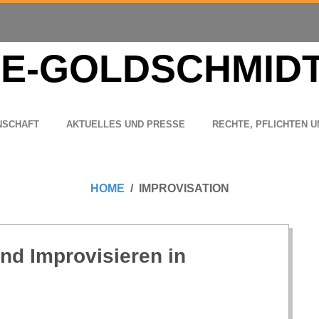
N­SCHAFT
AKTU­EL­LES UND PRESSE
RECHTE, PFLICH­TEN U
HOME
IMPROVISATION
nd Impro­vi­sie­ren in