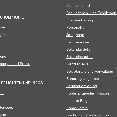
Schul­vor­stand
Schü­le­rin­nen- und Schülerver
SCHULPROFIL
Eltern­ver­tre­tung
ame
Per­so­nal­rat
e­bot
Jahr­gänge
Fach­be­rei­che
Sekun­dar­stufe I
io­nen
Sekun­dar­stufe II
­nun­gen und Preise
Ganztag/​​AGs
Sekre­ta­riate und Verwaltung
Bera­tungs­an­ge­bote
 PFLICHTEN UND INFOS
Berufs­ori­en­tie­rung
rta
Förderangebote/​​Inklusion
Leo­Lab-Blog
ter­wegs
För­der­ver­ein
as­ter
Stadt- und Schulbibliothek