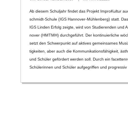
E
09-
Ab die­sem Schul­jahr fin­det das Pro­jekt Impro­Kul­tur au
26
-
schmidt-Schule (IGS Han­­no­­ver-Müh­­len­­berg) statt. Das
IGS Lin­den Erfolg zeigte, wird von Stu­die­ren­den und
G
no­ver (HMTMH) durch­ge­führt. Der kon­ti­nu­ier­li­che wöch
setzt den Schwer­punkt auf akti­ves gemein­sa­mes Musi­zi
O
tig­kei­ten, aber auch die Kom­mu­ni­ka­ti­ons­fä­hig­keit, äs
und Schü­ler geför­dert wer­den soll. Durch ein facet­ten­r
L
Schü­le­rin­nen und Schü­ler auf­ge­grif­fen und pro­gres­siv
D
S
C