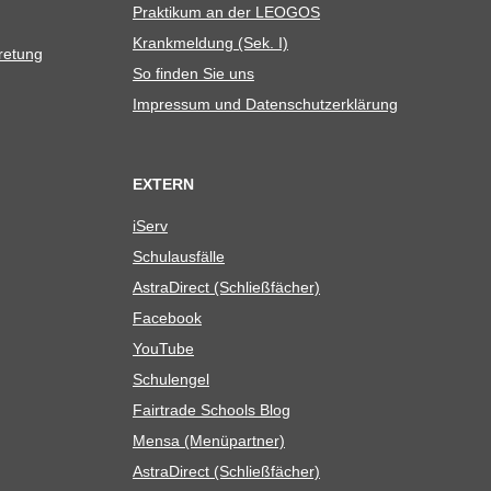
Prak­ti­kum an der LEOGOS
Krank­mel­dung (Sek. I)
tretung
So fin­den Sie uns
Impres­sum und Datenschutzerklärung
EXTERN
iServ
Schul­aus­fälle
Astra­Di­rect (Schließ­fä­cher)
Face­book
You­Tube
Schul­en­gel
Fair­trade Schools Blog
Mensa (Menü­part­ner)
Astra­Di­rect (Schließ­fä­cher)