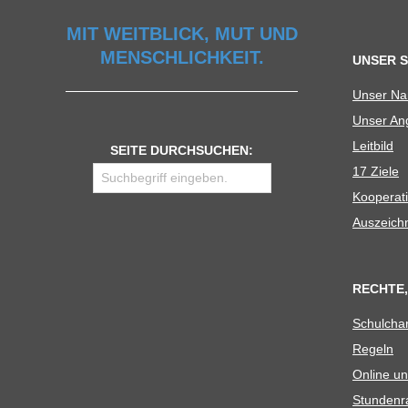
U
MIT WEITBLICK, MUT UND
MENSCHLICHKEIT.
UNSER 
L
Unser N
Unser Ang
E
Leit­bild
SEITE DURCHSUCHEN:
17 Ziele
Koope­ra­t
Aus­zeich
RECHTE,
Schul­cha
Regeln
Online un
Stun­den­r