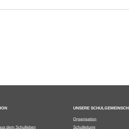
ION
UNSERE SCHULGEMEINSCH
Orga­ni­sa­tion
 aus dem Schulleben
Schul­lei­tung