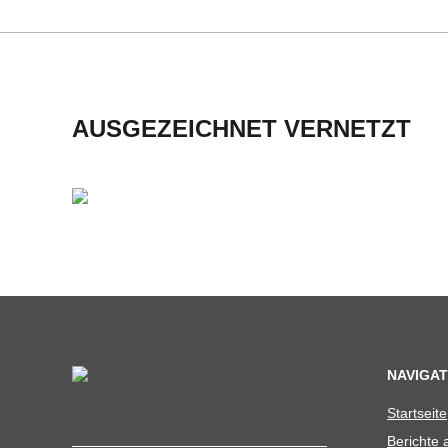
H
M
I
AUSGEZEICHNET VERNETZT
D
T
-
S
C
NAVIGAT
Start­seite
H
Berichte