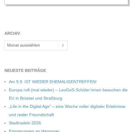
C
H
ARCHIV
M
Archiv
I
D
NEU­ESTE BEITRÄGE
Am 5.9. IST WIEDER EHEMALIGENTREFFEN!
T
Europa ruft (mal wie­der) – LeoGoS-Schüler:innen besu­chen die
EU in Brüs­sel und Straßburg
-
„Life in the Digi­tal Age“ – eine Woche vol­ler digi­ta­ler Erleb­nisse
und rea­ler Freundschaft
S
Stadt­ra­deln 2026
Erin­ne­run­gen an Hannover