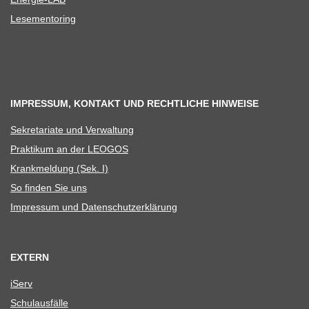
Lese­men­to­ring
IMPRESSUM, KONTAKT UND RECHTLICHE HINWEISE
Sekre­ta­riate und Verwaltung
Prak­ti­kum an der LEOGOS
Krank­mel­dung (Sek. I)
So fin­den Sie uns
Impres­sum und Datenschutzerklärung
EXTERN
iServ
Schul­aus­fälle