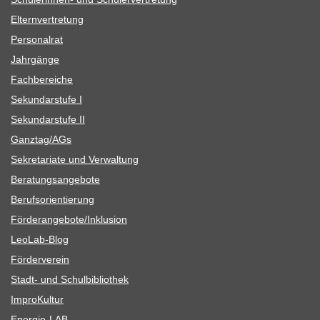
Eltern­ver­tre­tung
Per­so­nal­rat
Jahr­gänge
Fach­be­rei­che
Sekun­dar­stufe I
Sekun­dar­stufe II
Ganztag/​​AGs
Sekre­ta­riate und Verwaltung
Bera­tungs­an­ge­bote
Berufs­ori­en­tie­rung
Förderangebote/​​Inklusion
Leo­Lab-Blog
För­der­ver­ein
Stadt- und Schulbibliothek
Impro­Kul­tur
Ener­­gie-LAB