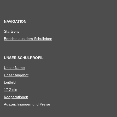
NAVIGATION
Start­seite
Berichte aus dem Schulleben
UNSER SCHULPROFIL
Unser Name
Unser Ange­bot
Leit­bild
17 Ziele
Koope­ra­tio­nen
Aus­zeich­nun­gen und Preise