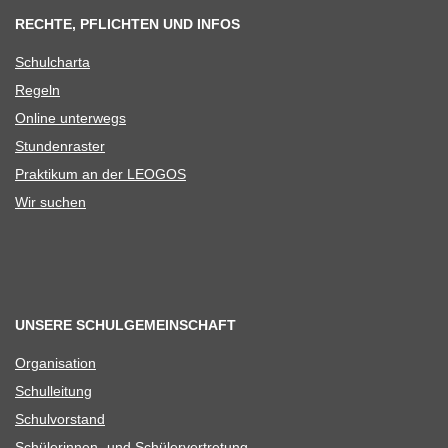
RECHTE, PFLICHTEN UND INFOS
Schul­charta
Regeln
Online unter­wegs
Stun­den­ras­ter
Prak­ti­kum an der LEOGOS
Wir suchen
UNSERE SCHULGEMEINSCHAFT
Orga­ni­sa­tion
Schul­lei­tung
Schul­vor­stand
Schü­le­rin­nen- und Schülervertretung