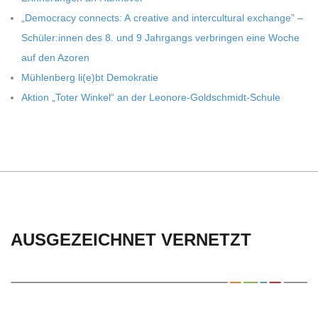
C
„Demo­cracy con­nects: A crea­tive and inter­cul­tu­ral exch­ange” –
H
Schüler:innen des 8. und 9 Jahr­gangs ver­brin­gen eine Woche
auf den Azoren
U
Müh­len­berg li(e)bt Demokratie
Aktion „Toter Win­kel“ an der Leonore-Goldschmidt-Schule
L
E
AUSGEZEICHNET VERNETZT