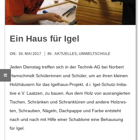
R
E
Ein Haus für Igel
-
2017-
ON:
30. MAI 2017
IN:
AKTUELLES
,
UMWELTSCHULE
G
05-
Jeden Diens­tag tref­fen sich in der Tech­­nik-AG bei Nor­bert
30
Hamschmidt Schü­le­rin­nen und Schü­ler, um an ihren klei­nen
O
Holz­häu­sern für das Igel­haus-Pro­­jekt, d.i. Igel-Schutz-Initia­­
L
tive e.V. Laat­zen, zu bauen. Aus dem Holz von aus­ran­gier­ten
Tischen, Schrän­ken und Schrank­tü­ren und andere Holz­res­
D
ten, Schrau­ben, Nägeln, Dach­pappe und Farbe ent­steht
nach und nach mit Hilfe einer Scha­blone eine Behau­sung
S
für Igel.