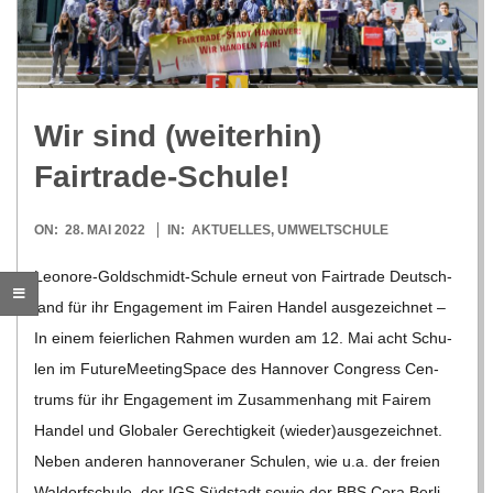
R
E
Wir sind (wei­ter­hin)
-
Fairtrade-Schule!
G
2022-
ON:
28. MAI 2022
IN:
AKTUELLES
,
UMWELTSCHULE
05-
O
Leo­­nore-Gol­d­­schmidt-Schule erneut von Fair­trade Deutsch­
28
land für ihr Enga­ge­ment im Fai­ren Han­del aus­ge­zeich­net –
L
In einem fei­er­li­chen Rah­men wur­den am 12. Mai acht Schu­
len im Future­Mee­ting­Space des Han­no­ver Con­gress Cen­
D
trums für ihr Enga­ge­ment im Zusam­men­hang mit Fai­rem
Han­del und Glo­ba­ler Gerech­tig­keit (wieder)ausgezeichnet.
S
Neben ande­ren han­no­ve­ra­ner Schu­len, wie u.a. der freien
Wal­dorf­schule, der IGS Süd­stadt sowie der BBS Cora Ber­li­