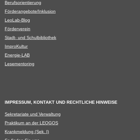
Berufs­ori­en­tie­rung
Förderangebote/​​Inklusion
Leo­Lab-Blog
För­der­ver­ein
Stadt- und Schulbibliothek
Impro­Kul­tur
Ener­­gie-LAB
Lese­men­to­ring
IMPRESSUM, KONTAKT UND RECHTLICHE HINWEISE
Sekre­ta­riate und Verwaltung
Prak­ti­kum an der LEOGOS
Krank­mel­dung (Sek. I)