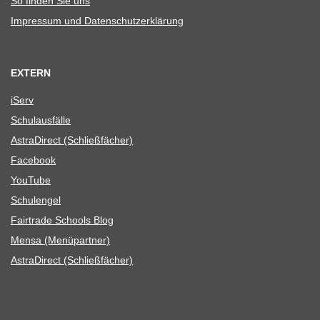
So fin­den Sie uns
Impres­sum und Datenschutzerklärung
EXTERN
iServ
Schul­aus­fälle
Astra­Di­rect (Schließ­fä­cher)
Face­book
You­Tube
Schul­en­gel
Fair­trade Schools Blog
Mensa (Menü­part­ner)
Astra­Di­rect (Schließ­fä­cher)