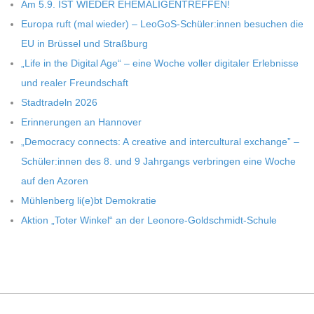
C
Am 5.9. IST WIEDER EHEMALIGENTREFFEN!
Europa ruft (mal wie­der) – LeoGoS-Schüler:innen besu­chen die
H
EU in Brüs­sel und Straßburg
„Life in the Digi­tal Age“ – eine Woche vol­ler digi­ta­ler Erleb­nisse
U
und rea­ler Freundschaft
Stadt­ra­deln 2026
L
Erin­ne­run­gen an Hannover
„Demo­cracy con­nects: A crea­tive and inter­cul­tu­ral exch­ange” –
E
Schüler:innen des 8. und 9 Jahr­gangs ver­brin­gen eine Woche
auf den Azoren
Müh­len­berg li(e)bt Demokratie
Aktion „Toter Win­kel“ an der Leonore-Goldschmidt-Schule