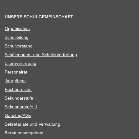
UNSERE SCHULGEMEINSCHAFT
Orga­ni­sa­tion
Schul­lei­tung
Schul­vor­stand
Schü­le­rin­nen- und Schülervertretung
Eltern­ver­tre­tung
Per­so­nal­rat
Jahr­gänge
Fach­be­rei­che
Sekun­dar­stufe I
Sekun­dar­stufe II
Ganztag/​​AGs
Sekre­ta­riate und Verwaltung
Bera­tungs­an­ge­bote