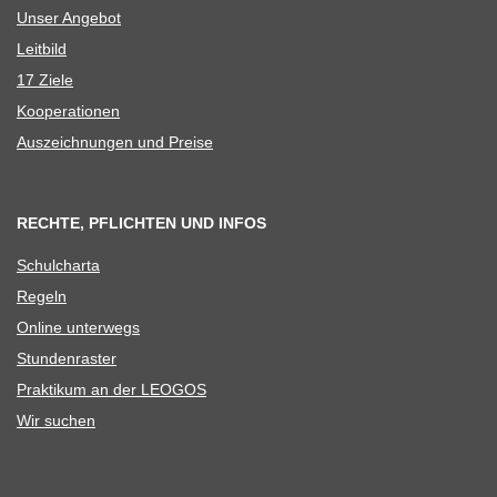
Unser Ange­bot
Leit­bild
17 Ziele
Koope­ra­tio­nen
Aus­zeich­nun­gen und Preise
RECHTE, PFLICHTEN UND INFOS
Schul­charta
Regeln
Online unter­wegs
Stun­den­ras­ter
Prak­ti­kum an der LEOGOS
Wir suchen