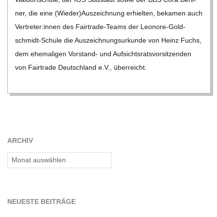
C
ner, die eine (Wieder)Auszeichnung erhiel­ten, beka­men auch
Vertreter:innen des Fair­­trade-Teams der Leo­­nore-Gol­d­­
H
schmidt-Schule die Aus­zeich­nungs­ur­kunde von Heinz Fuchs,
dem ehe­ma­li­gen Vor­­­stand- und Auf­sichts­rats­vor­sit­zen­den
M
von Fair­trade Deutsch­land e.V., über­reicht.
I
D
T
ARCHIV
Archiv
-
S
NEU­ESTE BEITRÄGE