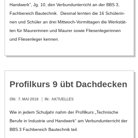
Hand­werk”, Jg. 10, den Ver­bund­un­ter­richt an der BBS 3,
Fach­be­reich Bau­tech­nik. Dies­mal lern­ten die 16 Schü­le­rin­
nen und Schü­ler an drei Mit­t­­woch-Vor­­­mi­t­­ta­­gen die Werk­stät­
ten für Mau­re­rin­nen und Mau­rer sowie Flie­sen­le­ge­rin­nen
und Flie­sen­le­ger ken­nen.
Pro­fil­kurs 9 übt Dachdecken
2018-
ON:
7. MAI 2018
IN:
AKTUELLES
05-
Wie in jedem Schul­jahr nahm der Pro­fil­kurs „Tech­ni­sche
07
Berufe in Indus­trie und Hand­werk“ am Ver­bund­un­ter­richt der
BBS 3 Fach­be­reich Bau­tech­nik teil.