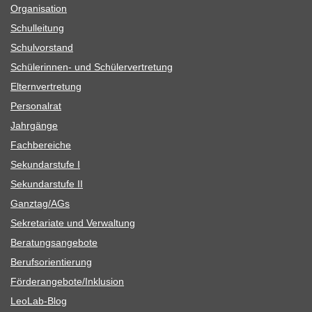
Orga­ni­sa­tion
Schul­lei­tung
Schul­vor­stand
Schü­le­rin­nen- und Schülervertretung
Eltern­ver­tre­tung
Per­so­nal­rat
Jahr­gänge
Fach­be­rei­che
Sekun­dar­stufe I
Sekun­dar­stufe II
Ganztag/​​AGs
Sekre­ta­riate und Verwaltung
Bera­tungs­an­ge­bote
Berufs­ori­en­tie­rung
Förderangebote/​​Inklusion
Leo­Lab-Blog