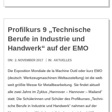
Pro­fil­kurs 9 „Tech­ni­sche
Berufe in Indus­trie und
Hand­werk“ auf der EMO
2017-
ON:
2. NOVEMBER 2017
IN:
AKTUELLES
11-
Die Expo­si­tion Mon­diale de la Machine Outil oder kurz EMO
02
(deutsch: Wer­k­­zeu­g­­ma­­schi­­nen-Wel­t­aus­s­tel­­lung) ist die welt­
weit größte Messe für Metall­be­ar­bei­tung. Sie fin­det aktu­ell
alle zwei Jahre im Zyklus „Han­no­ver – Han­no­ver – Mai­land“
statt. Die Schü­le­rin­nen und Schü­ler des Pro­fil­kur­ses „Tech­ni­
sche Berufe in Indus­trie und Hand­werk“ nah­men auf der