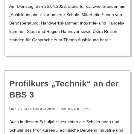
C
05-
Am Diens­tag, den 26.04.2022, stand für ca. zwei Stun­den ein
04
„Aus­bil­dungs­bus“ vor unse­rer Schule. Mitarbeiter*innen von
H
Berufs­be­ra­tung, Hand­werks­kam­mer, Indus­­trie- und Han­dels­
U
kam­mer, Stadt und Region Han­no­ver sowie Üstra Rei­sen
stan­den für Gesprä­che zum Thema Aus­bil­dung bereit.
L
E
Pro­fil­kurs „Tech­nik“ an der
BBS 3
2018-
ON:
16. SEPTEMBER 2018
IN:
AKTUELLES
09-
Auch in die­sem Schul­jahr besuch­ten die Schü­le­rin­nen und
16
Schü­ler des Pro­fil­kur­ses „Tech­ni­sche Berufe in Indus­trie und