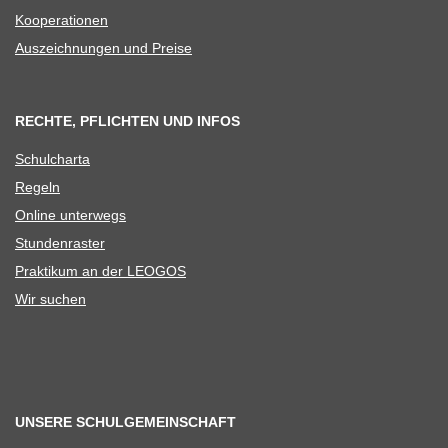
Koope­ra­tio­nen
Aus­zeich­nun­gen und Preise
RECHTE, PFLICHTEN UND INFOS
Schul­charta
Regeln
Online unter­wegs
Stun­den­ras­ter
Prak­ti­kum an der LEOGOS
Wir suchen
UNSERE SCHULGEMEINSCHAFT