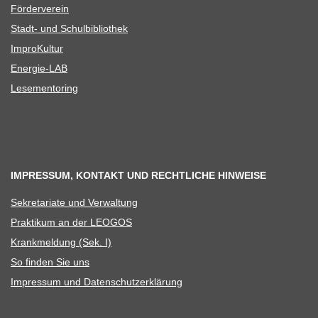
För­der­ver­ein
Stadt- und Schulbibliothek
Impro­Kul­tur
Ener­­gie-LAB
Lese­men­to­ring
IMPRESSUM, KONTAKT UND RECHTLICHE HINWEISE
Sekre­ta­riate und Verwaltung
Prak­ti­kum an der LEOGOS
Krank­mel­dung (Sek. I)
So fin­den Sie uns
Impres­sum und Datenschutzerklärung