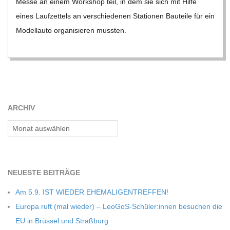
Messe an einem Work­shop teil, in dem sie sich mit Hilfe
eines Lauf­zet­tels an ver­schie­de­nen Sta­tio­nen Bau­teile für ein
Modell­auto orga­ni­sie­ren muss­ten.
ARCHIV
Archiv
NEU­ESTE BEITRÄGE
Am 5.9. IST WIEDER EHEMALIGENTREFFEN!
Europa ruft (mal wie­der) – LeoGoS-Schüler:innen besu­chen die
EU in Brüs­sel und Straßburg