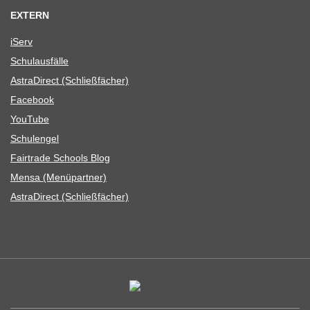
EXTERN
iServ
Schul­aus­fälle
Astra­Di­rect (Schließ­fä­cher)
Face­book
You­Tube
Schul­en­gel
Fair­trade Schools Blog
Mensa (Menü­part­ner)
Astra­Di­rect (Schließ­fä­cher)