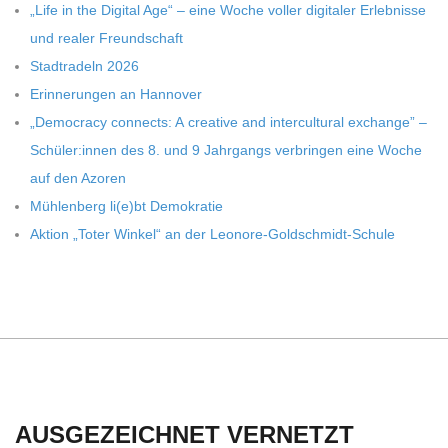
„Life in the Digi­tal Age“ – eine Woche vol­ler digi­ta­ler Erleb­nisse
und rea­ler Freundschaft
Stadt­ra­deln 2026
Erin­ne­run­gen an Hannover
„Demo­cracy con­nects: A crea­tive and inter­cul­tu­ral exch­ange” –
Schüler:innen des 8. und 9 Jahr­gangs ver­brin­gen eine Woche
auf den Azoren
Müh­len­berg li(e)bt Demokratie
Aktion „Toter Win­kel“ an der Leonore-Goldschmidt-Schule
AUSGEZEICHNET VERNETZT