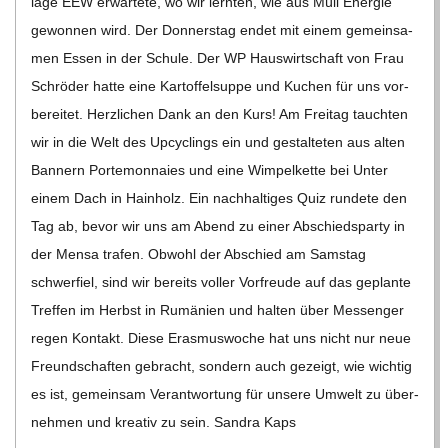
lage EEW erwar­tete, wo wir lern­ten, wie aus Müll Ener­gie
C
gewon­nen wird. Der Don­ners­tag endet mit einem gemein­sa­
men Essen in der Schule. Der WP Haus­wirt­schaft von Frau
H
Schrö­der hatte eine Kar­tof­fel­suppe und Kuchen für uns vor­
be­rei­tet. Herz­li­chen Dank an den Kurs! Am Frei­tag tauch­ten
U
wir in die Welt des Upcy­clings ein und gestal­te­ten aus alten
Ban­nern Porte­mon­naies und eine Wim­pel­kette bei Unter
L
einem Dach in Hain­holz. Ein nach­hal­ti­ges Quiz run­dete den
Tag ab, bevor wir uns am Abend zu einer Abschieds­party in
E
der Mensa tra­fen. Obwohl der Abschied am Sams­tag
schwer­fiel, sind wir bereits vol­ler Vor­freude auf das geplante
Tref­fen im Herbst in Rumä­nien und hal­ten über Mes­sen­ger
regen Kon­takt. Diese Eras­mus­wo­che hat uns nicht nur neue
Freund­schaf­ten gebracht, son­dern auch gezeigt, wie wich­tig
es ist, gemein­sam Ver­ant­wor­tung für unsere Umwelt zu über­
neh­men und krea­tiv zu sein. San­dra Kaps