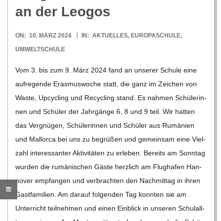
O
an der Leogos
R
2024-
ON:
10. MÄRZ 2024
IN:
AKTUELLES
,
EUROPASCHULE
,
03-
E
UMWELTSCHULE
10
Vom 3. bis zum 9. März 2024 fand an unse­rer Schule eine
-
auf­re­gende Eras­mus­wo­che statt, die ganz im Zei­chen von
Waste, Upcy­cling und Recy­cling stand. Es nah­men Schü­le­rin­
G
nen und Schü­ler der Jahr­gänge 6, 8 und 9 teil. Wir hat­ten
das Ver­gnü­gen, Schü­le­rin­nen und Schü­ler aus Rumä­nien
O
und Mal­lorca bei uns zu begrü­ßen und gemein­sam eine Viel­
zahl inter­es­san­ter Akti­vi­tä­ten zu erle­ben. Bereits am Sonn­tag
L
wur­den die rumä­ni­schen Gäste herz­lich am Flug­ha­fen Han­
no­ver emp­fan­gen und ver­brach­ten den Nach­mit­tag in ihren
D
Gast­fa­mi­lien. Am dar­auf fol­gen­den Tag konn­ten sie am
Unter­richt teil­neh­men und einen Ein­blick in unse­ren Schul­all­
S