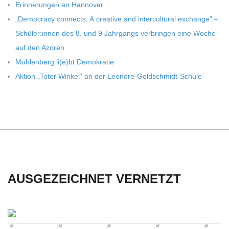
Erin­ne­run­gen an Hannover
„Demo­cracy con­nects: A crea­tive and inter­cul­tu­ral exch­ange” –
Schüler:innen des 8. und 9 Jahr­gangs ver­brin­gen eine Woche
auf den Azoren
Müh­len­berg li(e)bt Demokratie
Aktion „Toter Win­kel“ an der Leonore-Goldschmidt-Schule
AUSGEZEICHNET VERNETZT