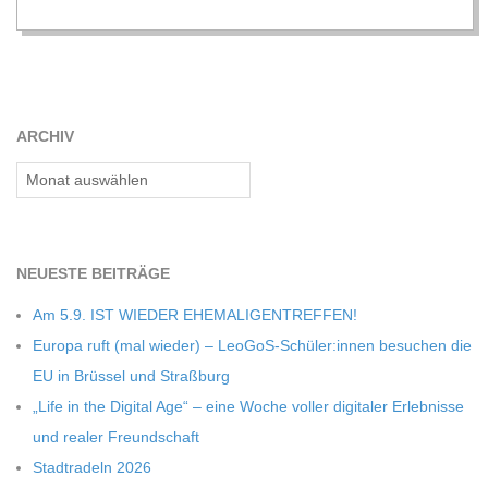
ARCHIV
Archiv
NEU­ESTE BEITRÄGE
Am 5.9. IST WIEDER EHEMALIGENTREFFEN!
Europa ruft (mal wie­der) – LeoGoS-Schüler:innen besu­chen die
EU in Brüs­sel und Straßburg
„Life in the Digi­tal Age“ – eine Woche vol­ler digi­ta­ler Erleb­nisse
und rea­ler Freundschaft
Stadt­ra­deln 2026