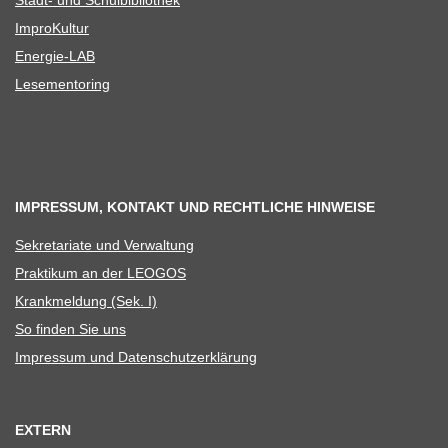
Impro­Kul­tur
Ener­­gie-LAB
Lese­men­to­ring
IMPRESSUM, KONTAKT UND RECHTLICHE HINWEISE
Sekre­ta­riate und Verwaltung
Prak­ti­kum an der LEOGOS
Krank­mel­dung (Sek. I)
So fin­den Sie uns
Impres­sum und Datenschutzerklärung
EXTERN