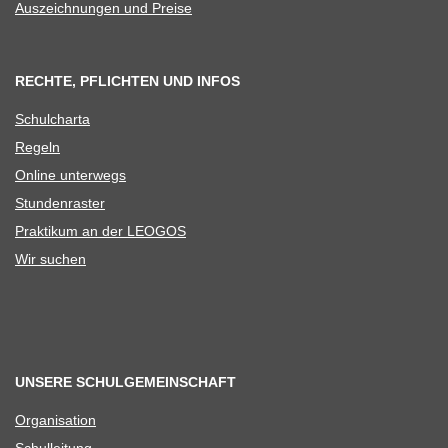
Aus­zeich­nun­gen und Preise
RECHTE, PFLICHTEN UND INFOS
Schul­charta
Regeln
Online unter­wegs
Stun­den­ras­ter
Prak­ti­kum an der LEOGOS
Wir suchen
UNSERE SCHULGEMEINSCHAFT
Orga­ni­sa­tion
Schul­lei­tung