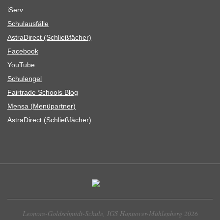
iServ
Schul­aus­fälle
Astra­Di­rect (Schließ­fä­cher)
Face­book
You­Tube
Schul­en­gel
Fair­trade Schools Blog
Mensa (Menü­part­ner)
Astra­Di­rect (Schließ­fä­cher)
Leonore-Goldschmidt-Schule, IGS Hannover-Mühlenberg 2026