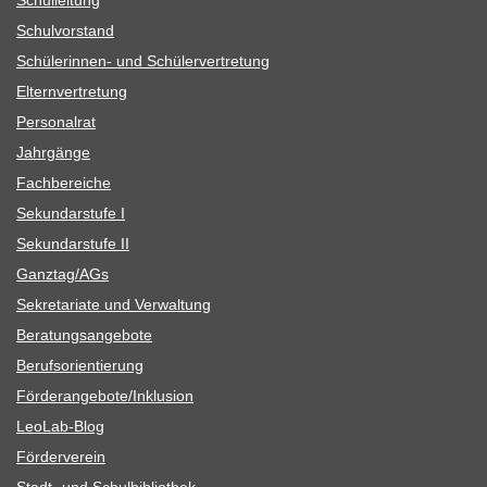
Schul­vor­stand
Schü­le­rin­nen- und Schülervertretung
Eltern­ver­tre­tung
Per­so­nal­rat
Jahr­gänge
Fach­be­rei­che
Sekun­dar­stufe I
Sekun­dar­stufe II
Ganztag/​​AGs
Sekre­ta­riate und Verwaltung
Bera­tungs­an­ge­bote
Berufs­ori­en­tie­rung
Förderangebote/​​Inklusion
Leo­Lab-Blog
För­der­ver­ein
Stadt- und Schulbibliothek