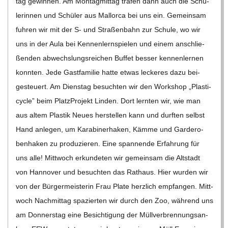
tag gewin­nen. Am Mon­tag­mit­tag tra­fen dann auch die Schü­
C
le­rin­nen und Schü­ler aus Mal­lorca bei uns ein. Gemein­sam
fuh­ren wir mit der S- und Stra­ßen­bahn zur Schule, wo wir
H
uns in der Aula bei Ken­nen­lern­spie­len und einem anschlie­
ßen­den abwechs­lungs­rei­chen Buf­fet bes­ser ken­nen­ler­nen
M
konn­ten. Jede Gast­fa­mi­lie hatte etwas lecke­res dazu bei­
gesteu­ert. Am Diens­tag besuch­ten wir den Work­shop „Pla­s­ti­
I
cy­cle” beim Platz­Pro­jekt Lin­den. Dort lern­ten wir, wie man
aus altem Plas­tik Neues her­stel­len kann und durf­ten selbst
D
Hand anle­gen, um Kara­bi­ner­ha­ken, Kämme und Gar­de­ro­
ben­ha­ken zu pro­du­zie­ren. Eine span­nende Erfah­rung für
T
uns alle! Mitt­woch erkun­de­ten wir gemein­sam die Alt­stadt
von Han­no­ver und besuch­ten das Rat­haus. Hier wur­den wir
-
von der Bür­ger­meis­te­rin Frau Plate herz­lich emp­fan­gen. Mitt­
woch Nach­mit­tag spa­zier­ten wir durch den Zoo, wäh­rend uns
S
am Don­ners­tag eine Besich­ti­gung der Müll­ver­bren­nungs­an­