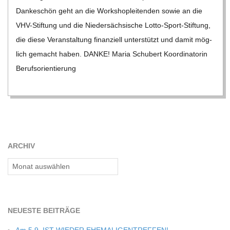
Dan­ke­schön geht an die Work­shop­lei­ten­den sowie an die
VHV-Stif­­tung und die Nie­der­säch­si­sche Lotto-Sport-Stif­­tung,
die diese Ver­an­stal­tung finan­zi­ell unter­stützt und damit mög­
lich gemacht haben. DANKE! Maria Schu­bert Koor­di­na­to­rin
Berufs­ori­en­tie­rung
ARCHIV
Archiv
NEU­ESTE BEITRÄGE