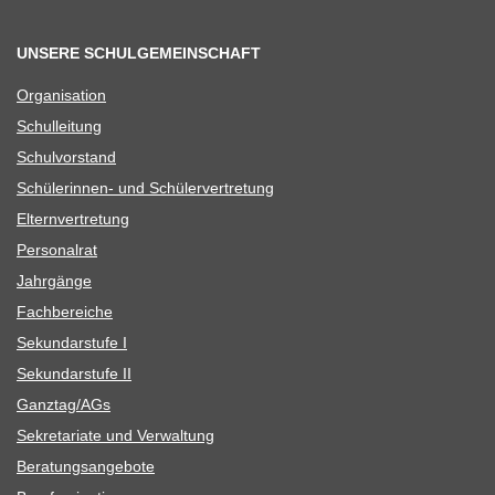
UNSERE SCHULGEMEINSCHAFT
Orga­ni­sa­tion
Schul­lei­tung
Schul­vor­stand
Schü­le­rin­nen- und Schülervertretung
Eltern­ver­tre­tung
Per­so­nal­rat
Jahr­gänge
Fach­be­rei­che
Sekun­dar­stufe I
Sekun­dar­stufe II
Ganztag/​​AGs
Sekre­ta­riate und Verwaltung
Bera­tungs­an­ge­bote