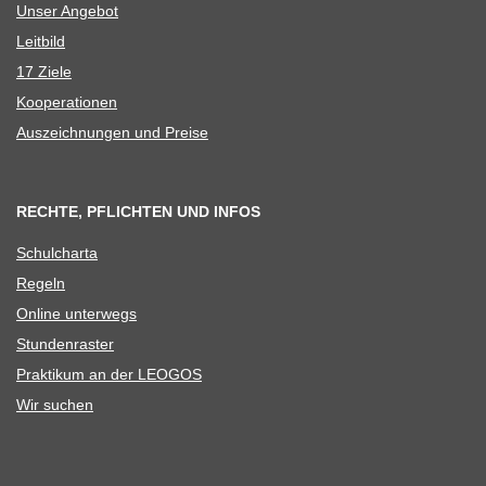
Unser Ange­bot
Leit­bild
17 Ziele
Koope­ra­tio­nen
Aus­zeich­nun­gen und Preise
RECHTE, PFLICHTEN UND INFOS
Schul­charta
Regeln
Online unter­wegs
Stun­den­ras­ter
Prak­ti­kum an der LEOGOS
Wir suchen