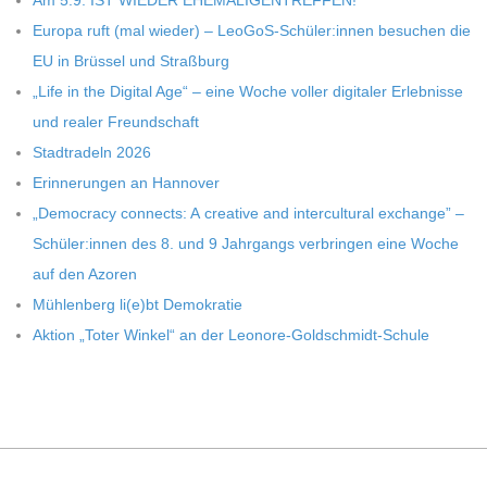
Am 5.9. IST WIEDER EHEMALIGENTREFFEN!
Europa ruft (mal wie­der) – LeoGoS-Schüler:innen besu­chen die
EU in Brüs­sel und Straßburg
„Life in the Digi­tal Age“ – eine Woche vol­ler digi­ta­ler Erleb­nisse
und rea­ler Freundschaft
Stadt­ra­deln 2026
Erin­ne­run­gen an Hannover
„Demo­cracy con­nects: A crea­tive and inter­cul­tu­ral exch­ange” –
Schüler:innen des 8. und 9 Jahr­gangs ver­brin­gen eine Woche
auf den Azoren
Müh­len­berg li(e)bt Demokratie
Aktion „Toter Win­kel“ an der Leonore-Goldschmidt-Schule