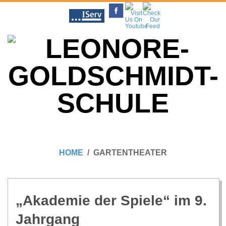
Skip
to
content
L
Primary
E
Navigation
HOME
GARTENTHEATER
Menu
O
N
„Aka­de­mie der Spiele“ im 9.
Jahrgang