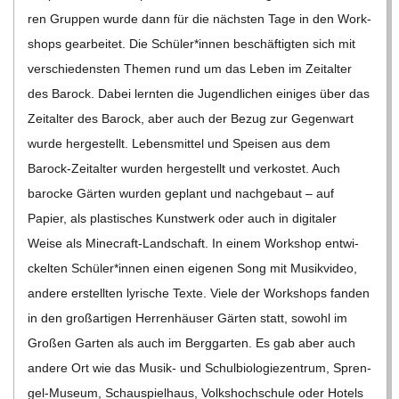
ren Grup­pen wurde dann für die nächs­ten Tage in den Work­
C
shops gear­bei­tet. Die Schüler*innen beschäf­tig­ten sich mit
ver­schie­dens­ten The­men rund um das Leben im Zeit­al­ter
H
des Barock. Dabei lern­ten die Jugend­li­chen eini­ges über das
Zeit­al­ter des Barock, aber auch der Bezug zur Gegen­wart
M
wurde her­ge­stellt. Lebens­mit­tel und Spei­sen aus dem
Barock-Zei­t­al­­ter wur­den her­ge­stellt und ver­kos­tet. Auch
I
baro­cke Gär­ten wur­den geplant und nach­ge­baut – auf
D
Papier, als plas­ti­sches Kunst­werk oder auch in digi­ta­ler
Weise als Mine­­craft-Lan­d­­schaft. In einem Work­shop ent­wi­
T
ckel­ten Schüler*innen einen eige­nen Song mit Musik­vi­deo,
andere erstell­ten lyri­sche Texte. Viele der Work­shops fan­den
-
in den groß­ar­ti­gen Her­ren­häu­ser Gär­ten statt, sowohl im
Gro­ßen Gar­ten als auch im Berg­gar­ten. Es gab aber auch
S
andere Ort wie das Musik- und Schul­bio­lo­gie­zen­trum, Spren­­
gel-Museum, Schau­spiel­haus, Volks­hoch­schule oder Hotels