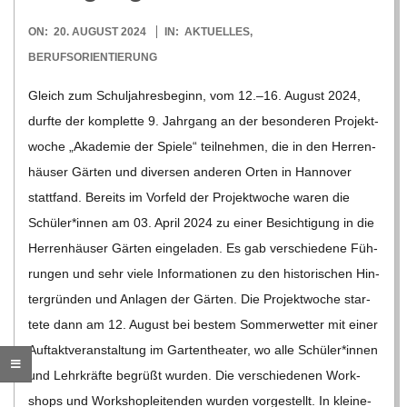
O
2024-
ON:
20. AUGUST 2024
IN:
AKTUELLES
,
R
08-
BERUFSORIENTIERUNG
20
E
Gleich zum Schul­jah­res­be­ginn, vom 12.–16. August 2024,
durfte der kom­plette 9. Jahr­gang an der beson­de­ren Pro­jekt­
-
wo­che „Aka­de­mie der Spiele“ teil­neh­men, die in den Her­ren­
häu­ser Gär­ten und diver­sen ande­ren Orten in Han­no­ver
G
statt­fand. Bereits im Vor­feld der Pro­jekt­wo­che waren die
Schüler*innen am 03. April 2024 zu einer Besich­ti­gung in die
O
Her­ren­häu­ser Gär­ten ein­ge­la­den. Es gab ver­schie­dene Füh­
run­gen und sehr viele Infor­ma­tio­nen zu den his­to­ri­schen Hin­
L
ter­grün­den und Anla­gen der Gär­ten. Die Pro­jekt­wo­che star­
tete dann am 12. August bei bes­tem Som­mer­wet­ter mit einer
D
Auf­takt­ver­an­stal­tung im Gar­ten­thea­ter, wo alle Schüler*innen
und Lehr­kräfte begrüßt wur­den. Die ver­schie­de­nen Work­
S
shops und Work­shop­lei­ten­den wur­den vor­ge­stellt. In klei­ne­