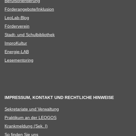
Berufs­ori­en­tie­rung
Förderangebote/​​Inklusion
Leo­Lab-Blog
För­der­ver­ein
Stadt- und Schulbibliothek
Impro­Kul­tur
Ener­­gie-LAB
Lese­men­to­ring
IMPRESSUM, KONTAKT UND RECHTLICHE HINWEISE
Sekre­ta­riate und Verwaltung
Prak­ti­kum an der LEOGOS
Krank­mel­dung (Sek. I)
So fin­den Sie uns