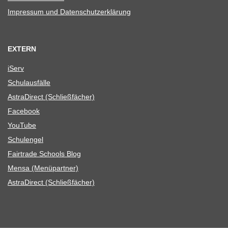
Impres­sum und Datenschutzerklärung
EXTERN
iServ
Schul­aus­fälle
Astra­Di­rect (Schließ­fä­cher)
Face­book
You­Tube
Schul­en­gel
Fair­trade Schools Blog
Mensa (Menü­part­ner)
Astra­Di­rect (Schließ­fä­cher)