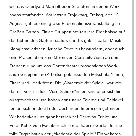
C
wie das Cour­ty­ard Mar­riott oder She­ra­ton, in denen Work­
shops statt­fan­den. Am letz­ten Pro­jekt­tag, Frei­tag, den 16.
H
August, gab es eine große Prä­sen­ta­ti­ons­ver­an­stal­tung im
Gro­ßen Gar­ten. Einige Grup­pen stell­ten ihre Ergeb­nisse auf
U
der Bühne des Gar­ten­thea­ters dar: Es gab Thea­ter, Musik,
Klang­in­stal­la­tio­nen, lyri­sche Texte zu bewun­dern, aber auch
L
eine Prä­sen­ta­tion zum Mixen von Cock­tails. Auch an den
Stän­den rund um das Gar­ten­thea­ter prä­sen­tier­ten Work­­
E
shop-Grup­­pen ihre Arbeits­er­geb­nisse den Mitschüler*innen,
Eltern und Lehr­kräf­ten. Die „Aka­de­mie der Spiele“ war wie­
der ein vol­ler Erfolg. Viele Schüler*innen sind über sich hin­
aus­ge­wach­sen und haben ganz neue Talente und Fähig­kei­
ten an sich ent­deckt oder auch neue Inter­es­sen gefun­den.
Wir bedan­ken uns ganz herz­lich bei Chris­tina Fri­cke und
Peter Kubik vom Fach­be­reich Her­ren­häu­ser Gär­ten für die
tolle Orga­ni­sa­tion der „Aka­de­mie der Spiele“! Ein wei­te­res