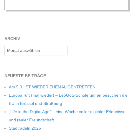
C
H
M
ARCHIV
Archiv
I
D
NEU­ESTE BEITRÄGE
T
Am 5.9. IST WIEDER EHEMALIGENTREFFEN!
Europa ruft (mal wie­der) – LeoGoS-Schüler:innen besu­chen die
-
EU in Brüs­sel und Straßburg
„Life in the Digi­tal Age“ – eine Woche vol­ler digi­ta­ler Erleb­nisse
S
und rea­ler Freundschaft
Stadt­ra­deln 2026