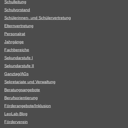
Schul­lei­tung
Schul­vor­stand
Schü­le­rin­nen- und Schülervertretung
Eltern­ver­tre­tung
Per­so­nal­rat
Jahr­gänge
Fach­be­rei­che
Sekun­dar­stufe I
Sekun­dar­stufe II
Ganztag/​​AGs
Sekre­ta­riate und Verwaltung
Bera­tungs­an­ge­bote
Berufs­ori­en­tie­rung
Förderangebote/​​Inklusion
Leo­Lab-Blog
För­der­ver­ein