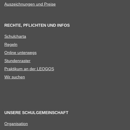
Aus­zeich­nun­gen und Preise
RECHTE, PFLICHTEN UND INFOS
Schul­charta
Regeln
Online unter­wegs
Stun­den­ras­ter
Prak­ti­kum an der LEOGOS
Wir suchen
UNSERE SCHULGEMEINSCHAFT
Orga­ni­sa­tion