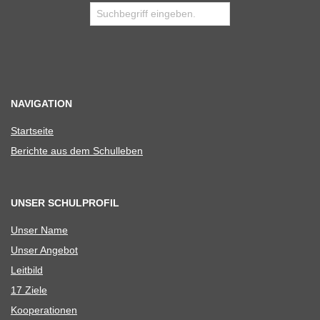
NAVIGATION
Start­seite
Berichte aus dem Schulleben
UNSER SCHULPROFIL
Unser Name
Unser Ange­bot
Leit­bild
17 Ziele
Koope­ra­tio­nen