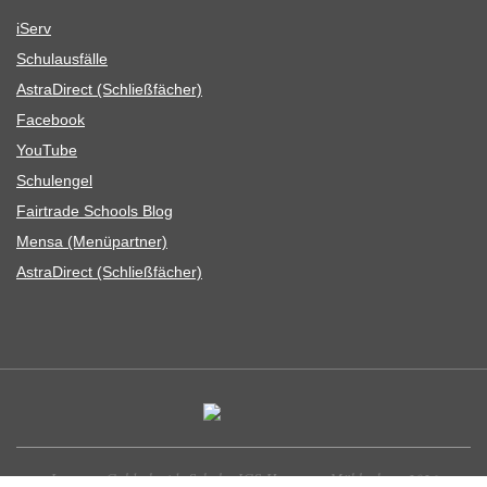
iServ
Schul­aus­fälle
Astra­Di­rect (Schließ­fä­cher)
Face­book
You­Tube
Schul­en­gel
Fair­trade Schools Blog
Mensa (Menü­part­ner)
Astra­Di­rect (Schließ­fä­cher)
Leonore-Goldschmidt-Schule, IGS Hannover-Mühlenberg 2026