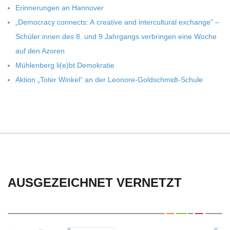
C
Erin­ne­run­gen an Hannover
„Demo­cracy con­nects: A crea­tive and inter­cul­tu­ral exch­ange” –
H
Schüler:innen des 8. und 9 Jahr­gangs ver­brin­gen eine Woche
auf den Azoren
U
Müh­len­berg li(e)bt Demokratie
Aktion „Toter Win­kel“ an der Leonore-Goldschmidt-Schule
L
E
AUSGEZEICHNET VERNETZT