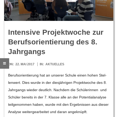
R
E
Inten­sive Pro­jekt­wo­che zur
-
Berufs­ori­en­tie­rung des 8.
G
Jahrgangs
O
2017-
ON:
22. MAI 2017
IN:
AKTUELLES
05-
Berufs­ori­en­tie­rung hat an unse­rer Schule einen hohen Stel­
L
22
len­wert. Dies wurde in der dies­jäh­ri­gen Pro­jekt­wo­che des 8.
Jahr­gangs wie­der deut­lich. Nach­dem die Schü­le­rin­nen und
D
Schü­ler bereits in der 7. Klasse alle an der Poten­ti­al­ana­lyse
teil­ge­nom­men haben, wurde mit den Ergeb­nis­sen aus die­ser
S
Ana­lyse wei­ter­ge­ar­bei­tet und daran ange­knüpft.