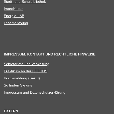
Stadt- und Schulbibliothek
Impro­Kul­tur
Ener­­gie-LAB
Lese­men­to­ring
IMPRESSUM, KONTAKT UND RECHTLICHE HINWEISE
Sekre­ta­riate und Verwaltung
Prak­ti­kum an der LEOGOS
Krank­mel­dung (Sek. I)
So fin­den Sie uns
Impres­sum und Datenschutzerklärung
EXTERN