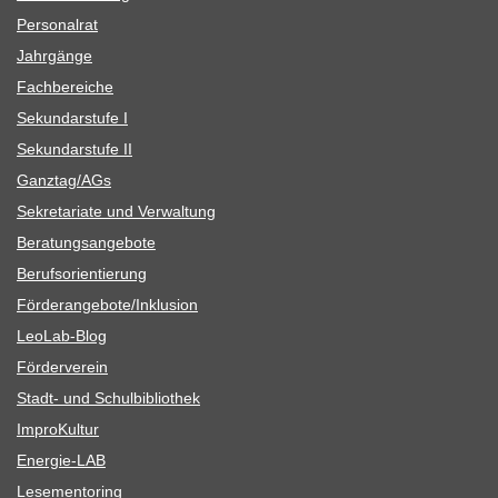
Per­so­nal­rat
Jahr­gänge
Fach­be­rei­che
Sekun­dar­stufe I
Sekun­dar­stufe II
Ganztag/​​AGs
Sekre­ta­riate und Verwaltung
Bera­tungs­an­ge­bote
Berufs­ori­en­tie­rung
Förderangebote/​​Inklusion
Leo­Lab-Blog
För­der­ver­ein
Stadt- und Schulbibliothek
Impro­Kul­tur
Ener­­gie-LAB
Lese­men­to­ring