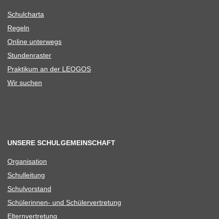
Schul­charta
Regeln
Online unter­wegs
Stun­den­ras­ter
Prak­ti­kum an der LEOGOS
Wir suchen
UNSERE SCHULGEMEINSCHAFT
Orga­ni­sa­tion
Schul­lei­tung
Schul­vor­stand
Schü­le­rin­nen- und Schülervertretung
Eltern­ver­tre­tung