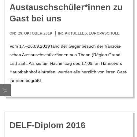
O
Austauschschüler*innen zu
R
Gast bei uns
E
2019-
ON:
29. OKTOBER 2019
IN:
AKTUELLES
,
EUROPASCHULE
10-
Vom 17.–26.09.2019 fand der Gegen­be­such der fran­zö­si­
-
29
schen Austauschschüler*innen aus Thann (Région Grand-
G
Est) statt. Als sie am Nach­mit­tag des 17.09. an Han­no­vers
Haupt­bahn­hof ein­tra­fen, wur­den alle herz­lich von ihren Gast­
O
fa­mi­lien begrüßt.
L
D
DELF-Diplom 2016
S