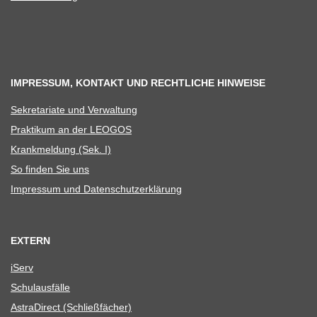
IMPRESSUM, KONTAKT UND RECHTLICHE HINWEISE
Sekre­ta­riate und Verwaltung
Prak­ti­kum an der LEOGOS
Krank­mel­dung (Sek. I)
So fin­den Sie uns
Impres­sum und Datenschutzerklärung
EXTERN
iServ
Schul­aus­fälle
Astra­Di­rect (Schließ­fä­cher)