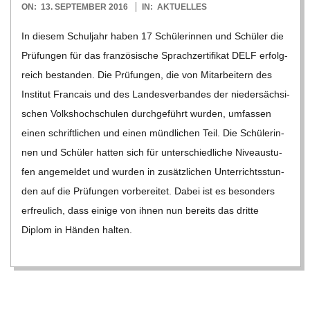
2016-
ON:
13. SEPTEMBER 2016
IN:
AKTUELLES
C
09-
In die­sem Schul­jahr haben 17 Schü­le­rin­nen und Schü­ler die
13
Prü­fun­gen für das fran­zö­si­sche Sprach­zer­ti­fi­kat DELF erfolg­
H
reich bestan­den. Die Prü­fun­gen, die von Mit­ar­bei­tern des
Insti­tut Fran­cais und des Lan­des­ver­ban­des der nie­der­säch­si­
M
schen Volks­hoch­schu­len durch­ge­führt wur­den, umfas­sen
I
einen schrift­li­chen und einen münd­li­chen Teil. Die Schü­le­rin­
nen und Schü­ler hat­ten sich für unter­schied­li­che Niveau­stu­
D
fen ange­mel­det und wur­den in zusätz­li­chen Unter­richts­stun­
den auf die Prü­fun­gen vor­be­rei­tet. Dabei ist es beson­ders
T
erfreu­lich, dass einige von ihnen nun bereits das dritte
Diplom in Hän­den hal­ten.
-
S