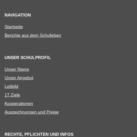
NAVIGATION
Start­seite
Berichte aus dem Schulleben
UNSER SCHULPROFIL
Unser Name
Unser Ange­bot
Leit­bild
17 Ziele
Koope­ra­tio­nen
Aus­zeich­nun­gen und Preise
RECHTE, PFLICHTEN UND INFOS