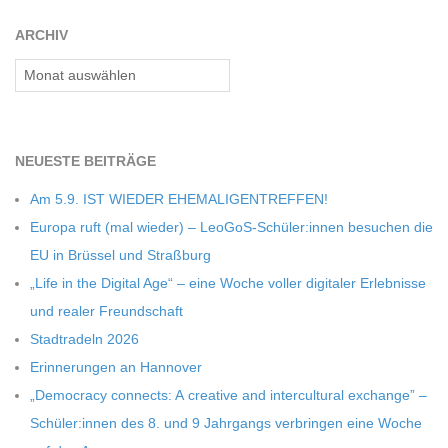
C
ARCHIV
H
Archiv
U
NEU­ESTE BEITRÄGE
L
Am 5.9. IST WIEDER EHEMALIGENTREFFEN!
Europa ruft (mal wie­der) – LeoGoS-Schüler:innen besu­chen die
E
EU in Brüs­sel und Straßburg
„Life in the Digi­tal Age“ – eine Woche vol­ler digi­ta­ler Erleb­nisse
und rea­ler Freundschaft
Stadt­ra­deln 2026
Erin­ne­run­gen an Hannover
„Demo­cracy con­nects: A crea­tive and inter­cul­tu­ral exch­ange” –
Schüler:innen des 8. und 9 Jahr­gangs ver­brin­gen eine Woche