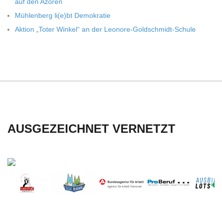
auf den Azoren
Müh­len­berg li(e)bt Demokratie
Aktion „Toter Win­kel“ an der Leonore-Goldschmidt-Schule
AUSGEZEICHNET VERNETZT