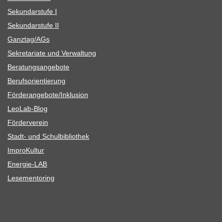
Sekun­dar­stufe I
Sekun­dar­stufe II
Ganztag/​​AGs
Sekre­ta­riate und Verwaltung
Bera­tungs­an­ge­bote
Berufs­ori­en­tie­rung
Förderangebote/​​Inklusion
Leo­Lab-Blog
För­der­ver­ein
Stadt- und Schulbibliothek
Impro­Kul­tur
Ener­­gie-LAB
Lese­men­to­ring