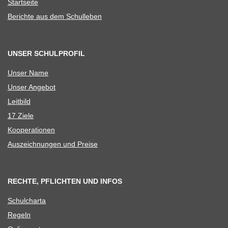
Start­seite
Berichte aus dem Schulleben
UNSER SCHULPROFIL
Unser Name
Unser Ange­bot
Leit­bild
17 Ziele
Koope­ra­tio­nen
Aus­zeich­nun­gen und Preise
RECHTE, PFLICHTEN UND INFOS
Schul­charta
Regeln