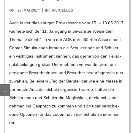
O
2017-
ON:
23. MAI 2017
IN:
AKTUELLES
R
05-
Auch in der dies­jäh­ri­gen Pro­jekt­wo­che vom 15. – 19.05.2017
23
E
wid­mete sich der 11. Jahr­gang in bewähr­ter Weise dem
Thema „Zukunft“. In von der AOK durch­führ­ten Asses­s­­ment-
-
Cen­­­ter-Simu­la­­tio­­nen lern­ten die Schü­le­rin­nen und Schü­ler
ein wich­ti­ges Instru­ment ken­nen, das gerne von den Per­so­
G
nal­ab­tei­lun­gen gro­ßer Unter­neh­men ver­wen­det wird, um
geeig­nete Bewer­be­rin­nen und Bewer­ber bedarfs­ge­recht aus­
O
zu­wäh­len. Bei einem „Tag der Berufe“ der wie eine Messe in
der neuen Aula der Schule orga­ni­siert wurde, hat­ten die
L
Schü­le­rin­nen und Schü­ler die Mög­lich­keit, direkt mit Unter­
neh­men ins Gespräch zu kom­men und sich über ver­schie­
D
dene Optio­nen für das Leben nach der Schule zu infor­mie­
ren.
S