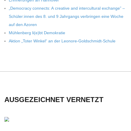
Erin­ne­run­gen an Hannover
C
„Demo­cracy con­nects: A crea­tive and inter­cul­tu­ral exch­ange” –
Schüler:innen des 8. und 9 Jahr­gangs ver­brin­gen eine Woche
H
auf den Azoren
Müh­len­berg li(e)bt Demokratie
U
Aktion „Toter Win­kel“ an der Leonore-Goldschmidt-Schule
L
E
AUSGEZEICHNET VERNETZT