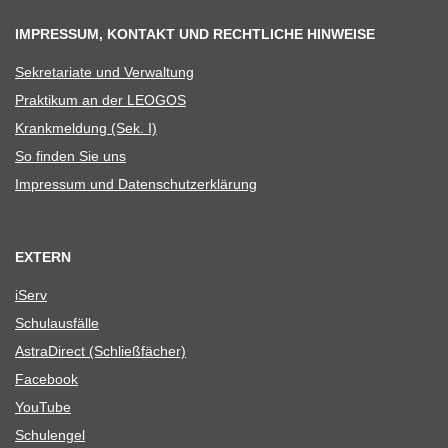
IMPRESSUM, KONTAKT UND RECHTLICHE HINWEISE
Sekre­ta­riate und Verwaltung
Prak­ti­kum an der LEOGOS
Krank­mel­dung (Sek. I)
So fin­den Sie uns
Impres­sum und Datenschutzerklärung
EXTERN
iServ
Schul­aus­fälle
Astra­Di­rect (Schließ­fä­cher)
Face­book
You­Tube
Schul­en­gel