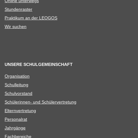
Online unter­wegs
Stun­den­ras­ter
Prak­ti­kum an der LEOGOS
Wir suchen
UNSERE SCHULGEMEINSCHAFT
Orga­ni­sa­tion
Schul­lei­tung
Schul­vor­stand
Schü­le­rin­nen- und Schülervertretung
Eltern­ver­tre­tung
Per­so­nal­rat
Jahr­gänge
Fach­be­rei­che