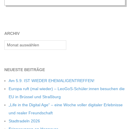
C
H
ARCHIV
M
Archiv
I
NEU­ESTE BEITRÄGE
D
Am 5.9. IST WIEDER EHEMALIGENTREFFEN!
T
Europa ruft (mal wie­der) – LeoGoS-Schüler:innen besu­chen die
EU in Brüs­sel und Straßburg
-
„Life in the Digi­tal Age“ – eine Woche vol­ler digi­ta­ler Erleb­nisse
und rea­ler Freundschaft
S
Stadt­ra­deln 2026