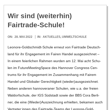
Wir sind (wei­ter­hin)
Fairtrade-Schule!
2022-
ON:
28. MAI 2022
IN:
AKTUELLES
,
UMWELTSCHULE
05-
Leo­­nore-Gol­d­­schmidt-Schule erneut von Fair­trade Deutsch­
28
land für ihr Enga­ge­ment im Fai­ren Han­del aus­ge­zeich­net –
In einem fei­er­li­chen Rah­men wur­den am 12. Mai acht Schu­
len im Future­Mee­ting­Space des Han­no­ver Con­gress Cen­
trums für ihr Enga­ge­ment im Zusam­men­hang mit Fai­rem
Han­del und Glo­ba­ler Gerech­tig­keit (wieder)ausgezeichnet.
Neben ande­ren han­no­ve­ra­ner Schu­len, wie u.a. der freien
Wal­dorf­schule, der IGS Süd­stadt sowie der BBS Cora Ber­li­
ner, die eine (Wieder)Auszeichnung erhiel­ten, beka­men auch
Vertreter:innen des Fair­­trade-Teams der Leo­­nore-Gol­d­­