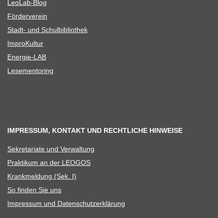
Leo­Lab-Blog
För­der­ver­ein
Stadt- und Schulbibliothek
Impro­Kul­tur
Ener­­gie-LAB
Lese­men­to­ring
IMPRESSUM, KONTAKT UND RECHTLICHE HINWEISE
Sekre­ta­riate und Verwaltung
Prak­ti­kum an der LEOGOS
Krank­mel­dung (Sek. I)
So fin­den Sie uns
Impres­sum und Datenschutzerklärung