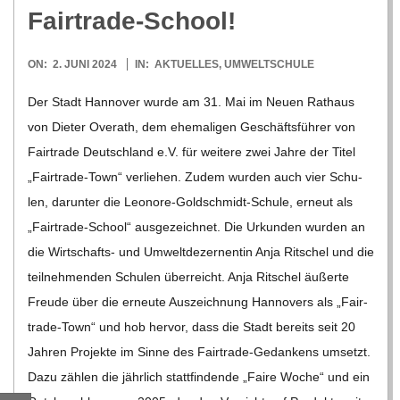
O
Fairtrade-School!
R
2024-
ON:
2. JUNI 2024
IN:
AKTUELLES
,
UMWELTSCHULE
06-
E
Der Stadt Han­no­ver wurde am 31. Mai im Neuen Rat­haus
02
von Die­ter Ove­r­ath, dem ehe­ma­li­gen Geschäfts­füh­rer von
-
Fair­trade Deutsch­land e.V. für wei­tere zwei Jahre der Titel
„Fair­­trade-Town“ ver­lie­hen. Zudem wur­den auch vier Schu­
G
len, dar­un­ter die Leo­­nore-Gol­d­­schmidt-Schule, erneut als
„Fair­­trade-School“ aus­ge­zeich­net. Die Urkun­den wur­den an
O
die Wir­t­­schafts- und Umwelt­de­zer­nen­tin Anja Rit­schel und die
teil­neh­men­den Schu­len über­reicht. Anja Rit­schel äußerte
L
Freude über die erneute Aus­zeich­nung Han­no­vers als „Fair­­
trade-Town“ und hob her­vor, dass die Stadt bereits seit 20
D
Jah­ren Pro­jekte im Sinne des Fair­­trade-Gedan­kens umsetzt.
Dazu zäh­len die jähr­lich statt­fin­dende „Faire Woche“ und ein
S