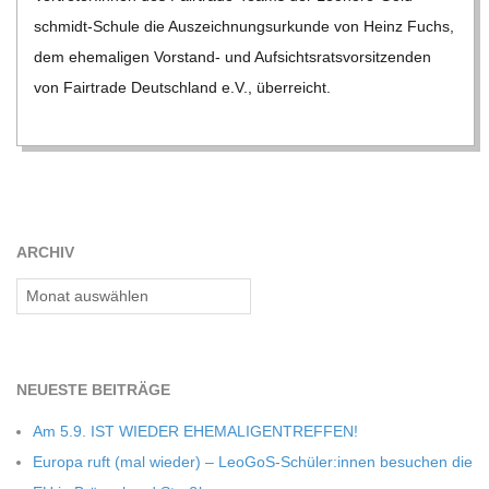
schmidt-Schule die Aus­zeich­nungs­ur­kunde von Heinz Fuchs,
dem ehe­ma­li­gen Vor­­­stand- und Auf­sichts­rats­vor­sit­zen­den
von Fair­trade Deutsch­land e.V., über­reicht.
ARCHIV
Archiv
NEU­ESTE BEITRÄGE
Am 5.9. IST WIEDER EHEMALIGENTREFFEN!
Europa ruft (mal wie­der) – LeoGoS-Schüler:innen besu­chen die