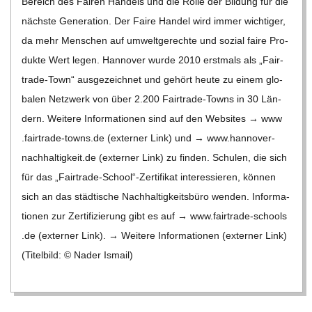
Bereich des Fai­ren Han­dels und die Rolle der Bil­dung für die
C
nächste Gene­ra­tion. Der Faire Han­del wird immer wich­ti­ger,
da mehr Men­schen auf umwelt­ge­rechte und sozial faire Pro­
H
dukte Wert legen. Han­no­ver wurde 2010 erst­mals als „Fair­­
trade-Town“ aus­ge­zeich­net und gehört heute zu einem glo­
U
ba­len Netz­werk von über 2.200 Fair­­trade-Towns in 30 Län­
dern. Wei­tere Infor­ma­tio­nen sind auf den Web­sites → www​
L
.fair​trade​-towns​.de (exter­ner Link) und → www​.han​no​ver​-
nach​hal​tig​keit​.de (exter­ner Link) zu fin­den. Schu­len, die sich
E
für das „Fairtrade-School“-Zertifikat inter­es­sie­ren, kön­nen
sich an das städ­ti­sche Nach­hal­tig­keits­büro wen­den. Infor­ma­
tio­nen zur Zer­ti­fi­zie­rung gibt es auf → www​.fair​trade​-schools​
.de (exter­ner Link). → Wei­tere Infor­ma­tio­nen (exter­ner Link)
(Titel­bild: © Nader Ismail)