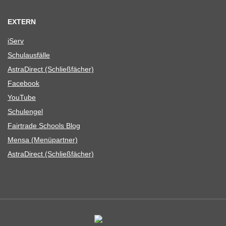
EXTERN
iServ
Schul­aus­fälle
Astra­Di­rect (Schließ­fä­cher)
Face­book
You­Tube
Schul­en­gel
Fair­trade Schools Blog
Mensa (Menü­part­ner)
Astra­Di­rect (Schließ­fä­cher)