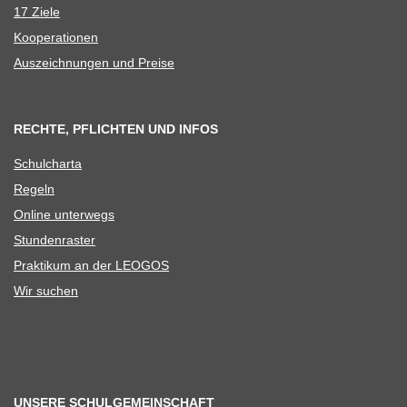
17 Ziele
Koope­ra­tio­nen
Aus­zeich­nun­gen und Preise
RECHTE, PFLICHTEN UND INFOS
Schul­charta
Regeln
Online unter­wegs
Stun­den­ras­ter
Prak­ti­kum an der LEOGOS
Wir suchen
UNSERE SCHULGEMEINSCHAFT