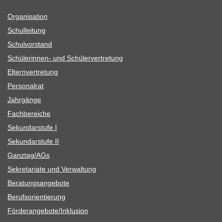
Orga­ni­sa­tion
Schul­lei­tung
Schul­vor­stand
Schü­le­rin­nen- und Schülervertretung
Eltern­ver­tre­tung
Per­so­nal­rat
Jahr­gänge
Fach­be­rei­che
Sekun­dar­stufe I
Sekun­dar­stufe II
Ganztag/​​AGs
Sekre­ta­riate und Verwaltung
Bera­tungs­an­ge­bote
Berufs­ori­en­tie­rung
Förderangebote/​​Inklusion