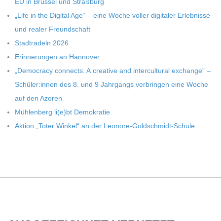
EU in Brüs­sel und Straßburg
„Life in the Digi­tal Age“ – eine Woche vol­ler digi­ta­ler Erleb­nisse
und rea­ler Freundschaft
Stadt­ra­deln 2026
Erin­ne­run­gen an Hannover
„Demo­cracy con­nects: A crea­tive and inter­cul­tu­ral exch­ange” –
Schüler:innen des 8. und 9 Jahr­gangs ver­brin­gen eine Woche
auf den Azoren
Müh­len­berg li(e)bt Demokratie
Aktion „Toter Win­kel“ an der Leonore-Goldschmidt-Schule