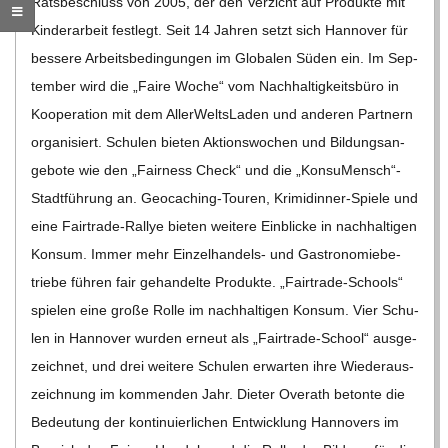
Rats­be­schluss von 2005, der den Ver­zicht auf Pro­dukte mit
C
Kin­der­ar­beit fest­legt. Seit 14 Jah­ren setzt sich Han­no­ver für
bes­sere Arbeits­be­din­gun­gen im Glo­ba­len Süden ein. Im Sep­
H
tem­ber wird die „Faire Woche“ vom Nach­hal­tig­keits­büro in
Koope­ra­tion mit dem Aller­Welts­La­den und ande­ren Part­nern
M
orga­ni­siert. Schu­len bie­ten Akti­ons­wo­chen und Bil­dungs­an­
ge­bote wie den „Fair­ness Check“ und die „KonsuMensch“-
I
Stadtführung an. Geo­­caching-Tou­­ren, Kri­­mi­­din­­ner-Spiele und
eine Fair­­trade-Ral­­lye bie­ten wei­tere Ein­bli­cke in nach­hal­ti­gen
D
Kon­sum. Immer mehr Ein­­zel­han­­dels- und Gas­tro­no­mie­be­
triebe füh­ren fair gehan­delte Pro­dukte. „Fair­­trade-Schools“
T
spie­len eine große Rolle im nach­hal­ti­gen Kon­sum. Vier Schu­
len in Han­no­ver wur­den erneut als „Fair­­trade-School“ aus­ge­
-
zeich­net, und drei wei­tere Schu­len erwar­ten ihre Wie­der­aus­
zeich­nung im kom­men­den Jahr. Die­ter Ove­r­ath betonte die
S
Bedeu­tung der kon­ti­nu­ier­li­chen Ent­wick­lung Han­no­vers im