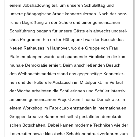
C
einem Job­sha­dowing teil, um unse­ren Schul­all­tag und
unsere päd­ago­gi­sche Arbeit ken­nen­zu­ler­nen. Nach der herz­
H
li­chen Begrü­ßung an der Schule und einer gemein­sa­men
Schul­füh­rung begann für unsere Gäste ein abwechs­lungs­rei­
M
ches Pro­gramm. Ein ers­ter Höhe­punkt war der Besuch des
Neuen Rat­hau­ses in Han­no­ver, wo die Gruppe von Frau
I
Plate emp­fan­gen wurde und span­nende Ein­bli­cke in die kom­
mu­nale Demo­kra­tie erhielt. Beim anschlie­ßen­den Besuch
D
des Weih­nachts­mark­tes stand das gegen­sei­tige Ken­nen­ler­
nen und der kul­tu­relle Aus­tausch im Mit­tel­punkt. Im Ver­lauf
T
der Woche arbei­te­ten die Schü­le­rin­nen und Schü­ler inten­siv
an einem gemein­sa­men Pro­jekt zum Thema Demo­kra­tie. In
-
einem Work­shop im Fabric­Lab ent­stan­den in inter­na­tio­na­len
Grup­pen krea­tive Ban­ner mit selbst gestal­te­ten demo­kra­ti­
S
schen Bot­schaf­ten. Dabei kamen moderne Tech­ni­ken wie der
Laser­cut­ter sowie klas­si­sche Scha­blo­nen­druck­ver­fah­ren zum