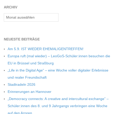
ARCHIV
Archiv
NEU­ESTE BEITRÄGE
Am 5.9. IST WIEDER EHEMALIGENTREFFEN!
Europa ruft (mal wie­der) – LeoGoS-Schüler:innen besu­chen die
EU in Brüs­sel und Straßburg
„Life in the Digi­tal Age“ – eine Woche vol­ler digi­ta­ler Erleb­nisse
und rea­ler Freundschaft
Stadt­ra­deln 2026
Erin­ne­run­gen an Hannover
„Demo­cracy con­nects: A crea­tive and inter­cul­tu­ral exch­ange” –
Schüler:innen des 8. und 9 Jahr­gangs ver­brin­gen eine Woche
auf den Azoren