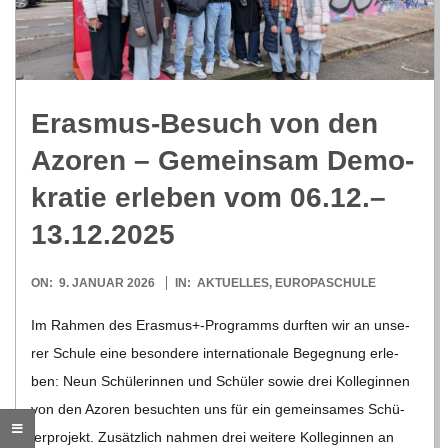
R
E
Eras­mus-Besuch von den
-
Azo­ren – Gemein­sam Demo­
G
kra­tie erle­ben vom 06.12.–
13.12.2025
O
2026-
ON:
9. JANUAR 2026
IN:
AKTUELLES
,
EUROPASCHULE
L
01-
Im Rah­men des Erasmus+-Programms durf­ten wir an unse­
09
D
rer Schule eine beson­dere inter­na­tio­nale Begeg­nung erle­
ben: Neun Schü­le­rin­nen und Schü­ler sowie drei Kol­le­gin­nen
S
von den Azo­ren besuch­ten uns für ein gemein­sa­mes Schü­
ler­pro­jekt. Zusätz­lich nah­men drei wei­tere Kol­le­gin­nen an