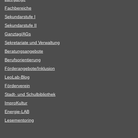
Fach­be­rei­che
Sekun­dar­stufe I
Sekun­dar­stufe II
Ganztag/​​AGs
Sekre­ta­riate und Verwaltung
Bera­tungs­an­ge­bote
Berufs­ori­en­tie­rung
Förderangebote/​​Inklusion
Leo­Lab-Blog
För­der­ver­ein
Stadt- und Schulbibliothek
Impro­Kul­tur
Ener­­gie-LAB
Lese­men­to­ring