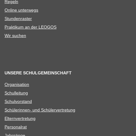
Regeln
Online unter­wegs
Stun­den­ras­ter
Prak­ti­kum an der LEOGOS
Wir suchen
UNSERE SCHULGEMEINSCHAFT
Orga­ni­sa­tion
Schul­lei­tung
Schul­vor­stand
Schü­le­rin­nen- und Schülervertretung
Eltern­ver­tre­tung
Per­so­nal­rat
Jahr­gänge