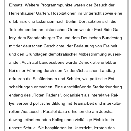
C
Ein­satz. Wei­tere Pro­gramm­punkte waren der Besuch der
Her­ren­häu­ser Gär­ten, Hos­pi­ta­tio­nen im Unter­richt sowie eine
H
erleb­nis­rei­che Exkur­sion nach Ber­lin. Dort setz­ten sich die
Teil­neh­men­den an his­to­ri­schen Orten wie der East Side Gal­
U
lery, dem Bran­den­bur­ger Tor und dem Deut­schen Bun­des­tag
mit der deut­schen Geschichte, der Bedeu­tung von Frei­heit
L
und den Grund­la­gen demo­kra­ti­scher Mit­be­stim­mung aus­ein­
E
an­der. Auch auf Lan­des­ebene wurde Demo­kra­tie erleb­bar:
Bei einer Füh­rung durch den Nie­der­säch­si­schen Land­tag
erfuh­ren die Schü­le­rin­nen und Schü­ler, wie poli­ti­sche Ent­
schei­dun­gen ent­ste­hen. Eine anschlie­ßende Stadt­er­kun­dung
ent­lang des „Roten Fadens“, orga­ni­siert als inter­ak­tive Ral­
lye, ver­band poli­ti­sche Bil­dung mit Team­ar­beit und inter­kul­tu­
rel­lem Aus­tausch. Par­al­lel dazu erhiel­ten die am Job­sha­
dowing teil­neh­men­den Kol­le­gin­nen viel­fäl­tige Ein­bli­cke in
unsere Schule. Sie hos­pi­tier­ten im Unter­richt, lern­ten das