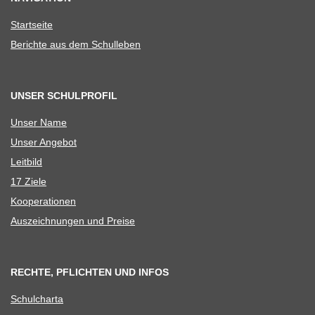
Start­seite
Berichte aus dem Schulleben
UNSER SCHULPROFIL
Unser Name
Unser Ange­bot
Leit­bild
17 Ziele
Koope­ra­tio­nen
Aus­zeich­nun­gen und Preise
RECHTE, PFLICHTEN UND INFOS
Schul­charta