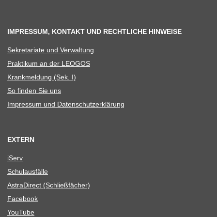
IMPRESSUM, KONTAKT UND RECHTLICHE HINWEISE
Sekre­ta­riate und Verwaltung
Prak­ti­kum an der LEOGOS
Krank­mel­dung (Sek. I)
So fin­den Sie uns
Impres­sum und Datenschutzerklärung
EXTERN
iServ
Schul­aus­fälle
Astra­Di­rect (Schließ­fä­cher)
Face­book
You­Tube