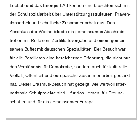
Leo­Lab und das Ener­­gie-LAB ken­nen und tausch­ten sich mit
der Schul­so­zi­al­ar­beit über Unter­stüt­zungs­struk­tu­ren, Prä­ven­
ti­ons­ar­beit und schu­li­sche Zusam­men­ar­beit aus. Den
Abschluss der Woche bil­dete ein gemein­sa­mes Abschieds­
tref­fen mit Refle­xion, Zer­ti­fi­kats­ver­gabe und einem gemein­
sa­men Buf­fet mit deut­schen Spe­zia­li­tä­ten. Der Besuch war
für alle Betei­lig­ten eine berei­chernde Erfah­rung, die nicht nur
das Ver­ständ­nis für Demo­kra­tie, son­dern auch für kul­tu­relle
Viel­falt, Offen­heit und euro­päi­sche Zusam­men­ar­beit gestärkt
hat. Die­ser Eras­­mus-Besuch hat gezeigt, wie wert­voll inter­
na­tio­nale Schul­pro­jekte sind – für das Ler­nen, für Freund­
schaf­ten und für ein gemein­sa­mes Europa.