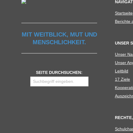
C
NAVIGAT
Start­seite
H
Berichte
U
MIT WEITBLICK, MUT UND
MENSCHLICHKEIT.
UNSER 
L
Unser N
Unser Ang
E
Leit­bild
SEITE DURCHSUCHEN:
17 Ziele
Koope­ra­t
Aus­zeich
RECHTE,
Schul­cha