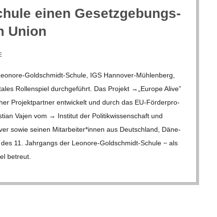
Schule einen Gesetz­ge­bungs­
en Union
E
­­nore-Gol­d­­schmidt-Schule, IGS Han­­no­­ver-Müh­­len­­berg,
a­les Rol­len­spiel durch­ge­führt. Das Pro­jekt →„Europe Alive”
 Pro­jekt­part­ner ent­wi­ckelt und durch das EU-För­­der­­pro­­
ian Vajen vom → Insti­tut der Poli­tik­wis­sen­schaft und
­no­ver sowie sei­nen Mitarbeiter*innen aus Deutsch­land, Däne­
des 11. Jahr­gangs der Leo­­nore-Gol­d­­schmidt-Schule − als
iel betreut.