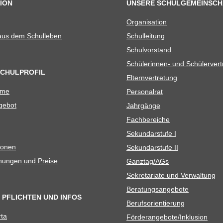
ION
UNSERE SCHULGEMEINSCH
Orga­ni­sa­tion
 aus dem Schulleben
Schul­lei­tung
Schul­vor­stand
Schü­le­rin­nen- und Schülerver
SCHULPROFIL
Eltern­ver­tre­tung
ame
Per­so­nal­rat
e­bot
Jahr­gänge
Fach­be­rei­che
Sekun­dar­stufe I
io­nen
Sekun­dar­stufe II
­nun­gen und Preise
Ganztag/​​AGs
Sekre­ta­riate und Verwaltung
Bera­tungs­an­ge­bote
 PFLICHTEN UND INFOS
Berufs­ori­en­tie­rung
rta
Förderangebote/​​Inklusion