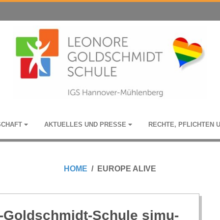
­SCHAFT
AKTU­EL­LES UND PRESSE
RECHTE, PFLICH­TEN 
HOME
EUROPE ALIVE
e-Gold­schmidt-Schule simu­