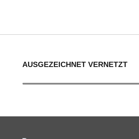
C
H
M
I
AUSGEZEICHNET VERNETZT
D
T
-
S