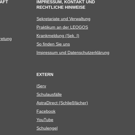
AFT
IMPRESSUM, KONTAKT UND
RECHTLICHE HINWEISE
Sekre­ta­riate und Verwaltung
Prak­ti­kum an der LEOGOS
Krank­mel­dung (Sek. I)
tretung
So fin­den Sie uns
Impres­sum und Datenschutzerklärung
EXTERN
iServ
Schul­aus­fälle
Astra­Di­rect (Schließ­fä­cher)
Face­book
You­Tube
Schul­en­gel