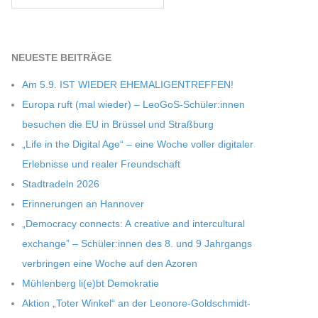
NEU­ESTE BEITRÄGE
Am 5.9. IST WIEDER EHEMALIGENTREFFEN!
Europa ruft (mal wie­der) – LeoGoS-Schüler:innen
besu­chen die EU in Brüs­sel und Straßburg
„Life in the Digi­tal Age“ – eine Woche vol­ler digi­ta­ler
Erleb­nisse und rea­ler Freundschaft
Stadt­ra­deln 2026
Erin­ne­run­gen an Hannover
„Demo­cracy con­nects: A crea­tive and inter­cul­tu­ral
exch­ange” – Schüler:innen des 8. und 9 Jahr­gangs
ver­brin­gen eine Woche auf den Azoren
Müh­len­berg li(e)bt Demokratie
Aktion „Toter Win­kel“ an der Leonore-Goldschmidt-