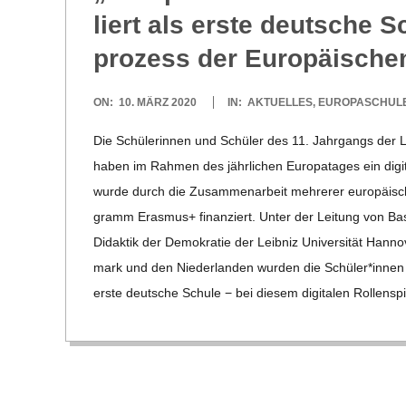
liert als erste deut­sche 
R
pro­zess der Euro­päi­sch
E
2020-
ON:
10. MÄRZ 2020
IN:
AKTUELLES
,
EUROPASCHUL
-
03-
Die Schü­le­rin­nen und Schü­ler des 11. Jahr­gangs der Leo
10
haben im Rah­men des jähr­li­chen Euro­pa­ta­ges ein digi­t
G
wurde durch die Zusam­men­ar­beit meh­re­rer euro­päi­scher
gramm Eras­mus+ finan­ziert. Unter der Lei­tung von Bas­t
O
Didak­tik der Demo­kra­tie der Leib­niz Uni­ver­si­tät Han
mark und den Nie­der­lan­den wur­den die Schüler*innen 
L
erste deut­sche Schule − bei die­sem digi­ta­len Rol­len­sp
D
S