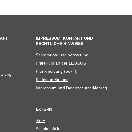
AFT
IMPRESSUM, KONTAKT UND
RECHTLICHE HINWEISE
Sekre­ta­riate und Verwaltung
Prak­ti­kum an der LEOGOS
Krank­mel­dung (Sek. I)
tretung
So fin­den Sie uns
Impres­sum und Datenschutzerklärung
EXTERN
iServ
Schul­aus­fälle