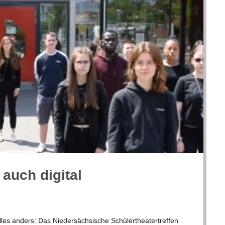
 auch digital
les anders: Das Nie­der­säch­si­sche Schü­ler­thea­ter­tref­fen