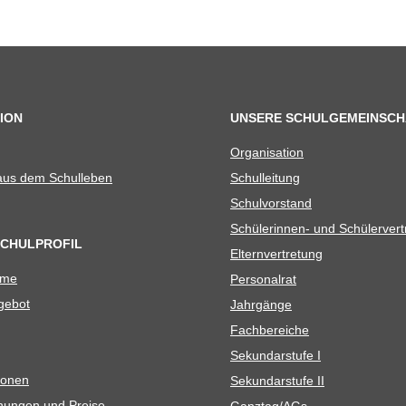
ION
UNSERE SCHULGEMEINSCH
Orga­ni­sa­tion
 aus dem Schulleben
Schul­lei­tung
Schul­vor­stand
Schü­le­rin­nen- und Schülerver
SCHULPROFIL
Eltern­ver­tre­tung
ame
Per­so­nal­rat
e­bot
Jahr­gänge
Fach­be­rei­che
Sekun­dar­stufe I
io­nen
Sekun­dar­stufe II
­nun­gen und Preise
Ganztag/​​AGs