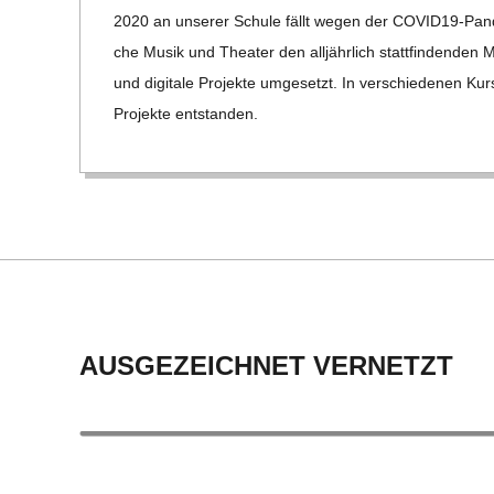
13
C
2020 an unse­rer Schule fällt wegen der COVI­­D19-Pan­­de
che Musik und Thea­ter den all­jähr­lich statt­fin­den­den
H
und digi­tale Pro­jekte umge­setzt. In ver­schie­de­nen Kur
Pro­jekte ent­stan­den.
M
I
D
T
AUSGEZEICHNET VERNETZT
-
S