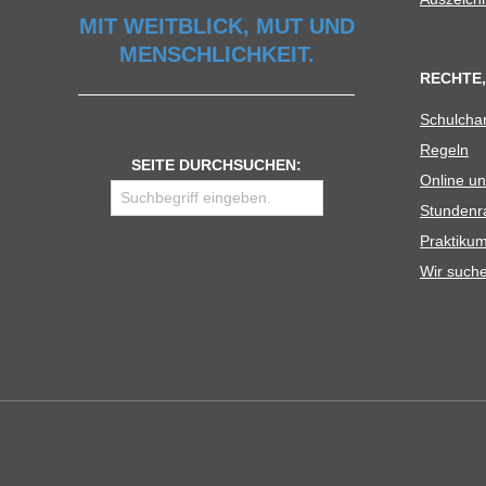
MIT WEITBLICK, MUT UND
MENSCHLICHKEIT.
RECHTE,
Schul­cha
Regeln
SEITE DURCHSUCHEN:
Online un
Stun­den­r
Prak­ti­
Wir such