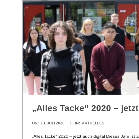
R
E
-
G
O
L
„Alles Tacke“ 2020 – jetzt
D
2020-
ON:
13. JULI 2020
IN:
AKTUELLES
S
07-
„Alles Tacke“ 2020 – jetzt auch digi­tal Die­ses Jahr ist al