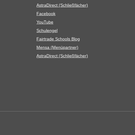
Astra­Di­rect (Schließ­fä­cher)
Face­book
You­Tube
Schul­en­gel
Fair­trade Schools Blog
Mensa (Menü­part­ner)
Astra­Di­rect (Schließ­fä­cher)