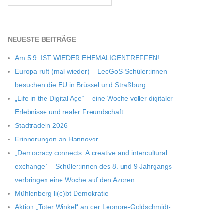
NEU­ESTE BEITRÄGE
Am 5.9. IST WIEDER EHEMALIGENTREFFEN!
Europa ruft (mal wie­der) – LeoGoS-Schüler:innen
besu­chen die EU in Brüs­sel und Straßburg
„Life in the Digi­tal Age“ – eine Woche vol­ler digi­ta­ler
Erleb­nisse und rea­ler Freundschaft
Stadt­ra­deln 2026
Erin­ne­run­gen an Hannover
„Demo­cracy con­nects: A crea­tive and inter­cul­tu­ral
exch­ange” – Schüler:innen des 8. und 9 Jahr­gangs
ver­brin­gen eine Woche auf den Azoren
Müh­len­berg li(e)bt Demokratie
Aktion „Toter Win­kel“ an der Leonore-Goldschmidt-