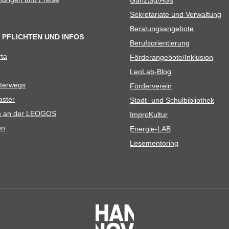
Sekre­ta­riate und Verwaltung
Bera­tungs­an­ge­bote
 PFLICHTEN UND INFOS
Berufs­ori­en­tie­rung
rta
Förderangebote/​​Inklusion
Leo­Lab-Blog
ter­wegs
För­der­ver­ein
as­ter
Stadt- und Schulbibliothek
kum an der LEOGOS
Impro­Kul­tur
en
Ener­­gie-LAB
Lese­men­to­ring