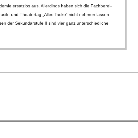
­­mie ersatz­los aus. Aller­dings haben sich die Fach­be­rei­
 Musik- und Thea­ter­tag „Alles Tacke“ nicht neh­men las­sen
­sen der Sekun­dar­stufe II sind vier ganz unter­schied­li­che