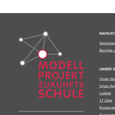
C
H
U
NAVIGAT
L
Start­seite
Berichte
E
UNSER 
Unser N
Unser Ang
Leit­bild
17 Ziele
Koope­ra­t
Aus­zeich