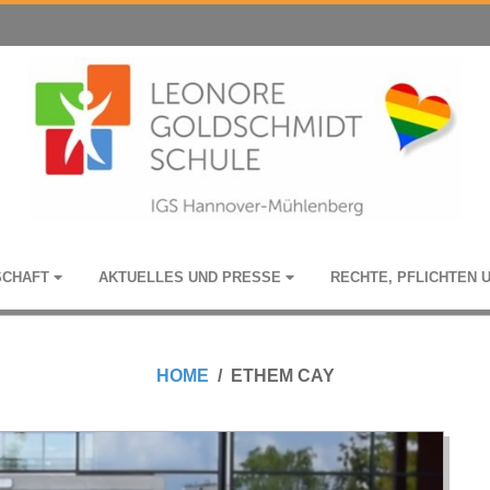
­SCHAFT
AKTU­EL­LES UND PRESSE
RECHTE, PFLICH­TEN 
HOME
ETHEM CAY