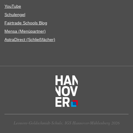
You­Tube
Schul­en­gel
Fair­trade Schools Blog
Mensa (Menü­part­ner)
Astra­Di­rect (Schließ­fä­cher)
Leonore-Goldschmidt-Schule, IGS Hannover-Mühlenberg 2026