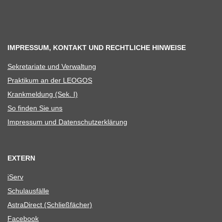
IMPRESSUM, KONTAKT UND RECHTLICHE HINWEISE
Sekre­ta­riate und Verwaltung
Prak­ti­kum an der LEOGOS
Krank­mel­dung (Sek. I)
So fin­den Sie uns
Impres­sum und Datenschutzerklärung
EXTERN
iServ
Schul­aus­fälle
Astra­Di­rect (Schließ­fä­cher)
Face­book