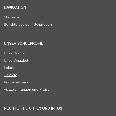
NAVIGATION
Start­seite
Berichte aus dem Schulleben
UNSER SCHULPROFIL
Unser Name
Unser Ange­bot
Leit­bild
17 Ziele
Koope­ra­tio­nen
Aus­zeich­nun­gen und Preise
RECHTE, PFLICHTEN UND INFOS