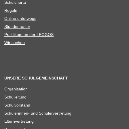
Schul­charta
Regeln
Online unter­wegs
Stun­den­ras­ter
Prak­ti­kum an der LEOGOS
Wir suchen
UNSERE SCHULGEMEINSCHAFT
Orga­ni­sa­tion
Schul­lei­tung
Schul­vor­stand
Schü­le­rin­nen- und Schülervertretung
Eltern­ver­tre­tung