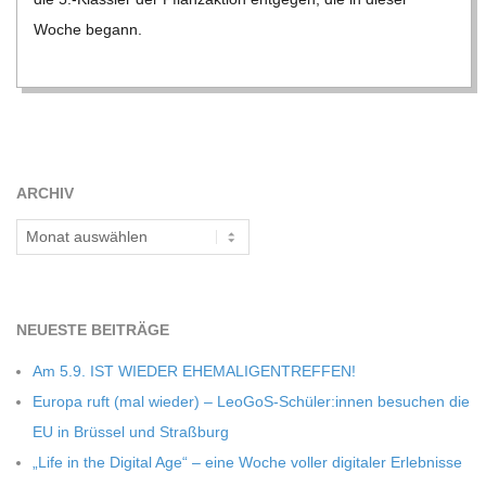
C
Woche begann.
H
M
I
ARCHIV
Archiv
D
T
NEU­ESTE BEITRÄGE
-
Am 5.9. IST WIEDER EHEMALIGENTREFFEN!
Europa ruft (mal wie­der) – LeoGoS-Schüler:innen besu­chen die
S
EU in Brüs­sel und Straßburg
„Life in the Digi­tal Age“ – eine Woche vol­ler digi­ta­ler Erleb­nisse