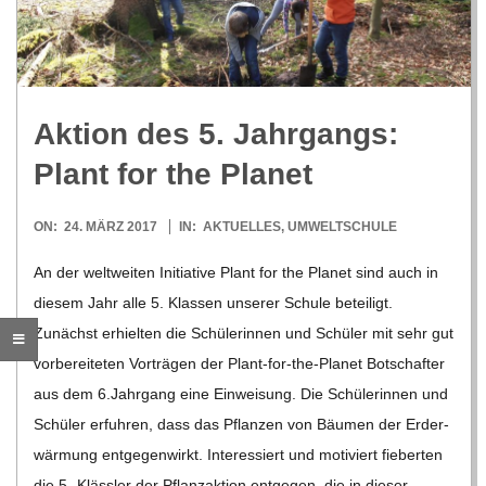
R
E
Aktion des 5. Jahr­gangs:
-
Plant for the Planet
G
2017-
ON:
24. MÄRZ 2017
IN:
AKTUELLES
,
UMWELTSCHULE
03-
O
An der welt­wei­ten Initia­tive Plant for the Pla­net sind auch in
24
die­sem Jahr alle 5. Klas­sen unse­rer Schule betei­ligt.
L
Zunächst erhiel­ten die Schü­le­rin­nen und Schü­ler mit sehr gut
vor­be­rei­te­ten Vor­trä­gen der Plant-for-the-Pla­­net Bot­schaf­ter
D
aus dem 6.Jahrgang eine Ein­wei­sung. Die Schü­le­rin­nen und
Schü­ler erfuh­ren, dass das Pflan­zen von Bäu­men der Erd­er­
S
wär­mung ent­ge­gen­wirkt. Inter­es­siert und moti­viert fie­ber­ten
die 5.-Klässler der Pflanz­ak­tion ent­ge­gen, die in die­ser