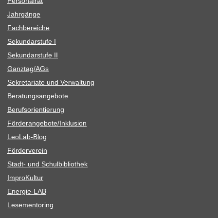
Per­so­nal­rat
Jahr­gänge
Fach­be­rei­che
Sekun­dar­stufe I
Sekun­dar­stufe II
Ganztag/​​AGs
Sekre­ta­riate und Verwaltung
Bera­tungs­an­ge­bote
Berufs­ori­en­tie­rung
Förderangebote/​​Inklusion
Leo­Lab-Blog
För­der­ver­ein
Stadt- und Schulbibliothek
Impro­Kul­tur
Ener­­gie-LAB
Lese­men­to­ring