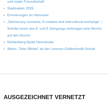
C
und rea­ler Freundschaft
Stadt­ra­deln 2026
H
Erin­ne­run­gen an Hannover
„Demo­cracy con­nects: A crea­tive and inter­cul­tu­ral exch­ange” –
U
Schüler:innen des 8. und 9 Jahr­gangs ver­brin­gen eine Woche
auf den Azoren
L
Müh­len­berg li(e)bt Demokratie
Aktion „Toter Win­kel“ an der Leonore-Goldschmidt-Schule
E
AUSGEZEICHNET VERNETZT