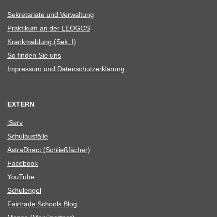
Sekre­ta­riate und Verwaltung
Prak­ti­kum an der LEOGOS
Krank­mel­dung (Sek. I)
So fin­den Sie uns
Impres­sum und Datenschutzerklärung
EXTERN
iServ
Schul­aus­fälle
Astra­Di­rect (Schließ­fä­cher)
Face­book
You­Tube
Schul­en­gel
Fair­trade Schools Blog