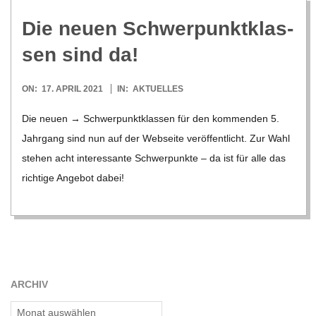
C
Die neuen Schwer­punkt­klas­
H
sen sind da!
U
2021-
ON:
17. APRIL 2021
IN:
AKTUELLES
04-
Die neuen → Schwer­punkt­klas­sen für den kom­men­den 5.
L
17
Jahr­gang sind nun auf der Web­seite ver­öf­fent­licht. Zur Wahl
ste­hen acht inter­es­sante Schwer­punkte – da ist für alle das
E
rich­tige Ange­bot dabei!
ARCHIV
Archiv