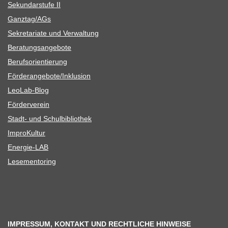
Sekun­dar­stufe II
Ganztag/​​AGs
Sekre­ta­riate und Verwaltung
Bera­tungs­an­ge­bote
Berufs­ori­en­tie­rung
Förderangebote/​​Inklusion
Leo­Lab-Blog
För­der­ver­ein
Stadt- und Schulbibliothek
Impro­Kul­tur
Ener­­gie-LAB
Lese­men­to­ring
IMPRESSUM, KONTAKT UND RECHTLICHE HINWEISE