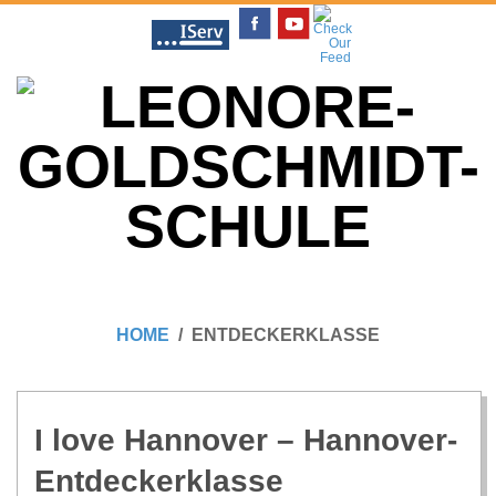
Skip
to
content
L
Primary
E
Navigation
HOME
ENTDECKERKLASSE
Menu
O
N
I love Han­no­ver – Hannover-
Entdeckerklasse