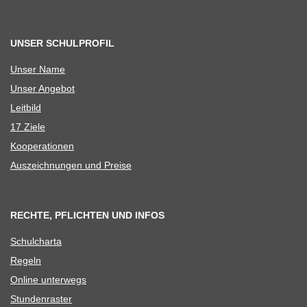
UNSER SCHULPROFIL
Unser Name
Unser Ange­bot
Leit­bild
17 Ziele
Koope­ra­tio­nen
Aus­zeich­nun­gen und Preise
RECHTE, PFLICHTEN UND INFOS
Schul­charta
Regeln
Online unter­wegs
Stun­den­ras­ter