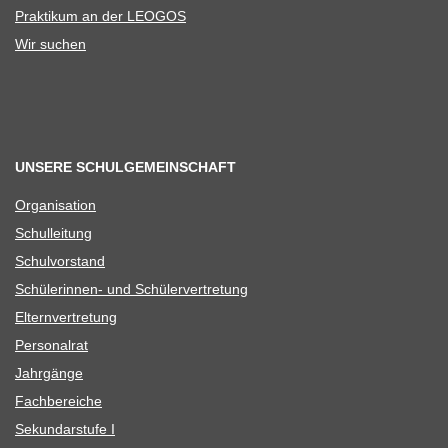
Prak­ti­kum an der LEOGOS
Wir suchen
UNSERE SCHULGEMEINSCHAFT
Orga­ni­sa­tion
Schul­lei­tung
Schul­vor­stand
Schü­le­rin­nen- und Schülervertretung
Eltern­ver­tre­tung
Per­so­nal­rat
Jahr­gänge
Fach­be­rei­che
Sekun­dar­stufe I