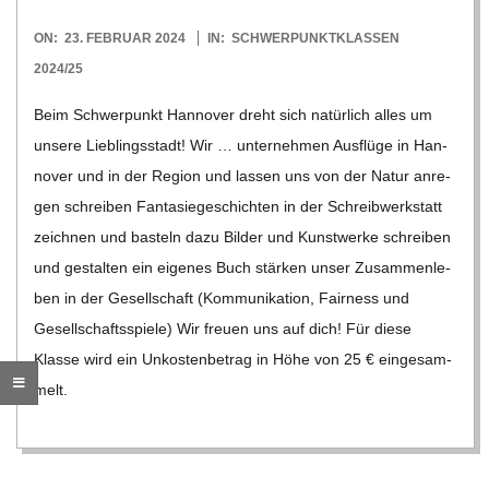
O
2024-
ON:
23. FEBRUAR 2024
IN:
SCHWERPUNKTKLASSEN
R
02-
2024/25
23
E
Beim Schwer­punkt Han­no­ver dreht sich natür­lich alles um
unsere Lieb­lings­stadt! Wir … unter­neh­men Aus­flüge in Han­
-
no­ver und in der Region und las­sen uns von der Natur anre­
gen schrei­ben Fan­ta­sie­ge­schich­ten in der Schreib­werk­statt
G
zeich­nen und bas­teln dazu Bil­der und Kunst­werke schrei­ben
und gestal­ten ein eige­nes Buch stär­ken unser Zusam­men­le­
O
ben in der Gesell­schaft (Kom­mu­ni­ka­tion, Fair­ness und
Gesell­schafts­spiele) Wir freuen uns auf dich! Für diese
L
Klasse wird ein Unkos­ten­be­trag in Höhe von 25 € ein­ge­sam­
melt.
D
S