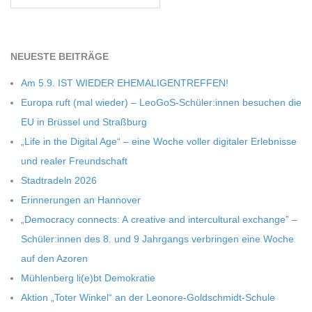
NEU­ESTE BEITRÄGE
Am 5.9. IST WIEDER EHEMALIGENTREFFEN!
Europa ruft (mal wie­der) – LeoGoS-Schüler:innen besu­chen die
EU in Brüs­sel und Straßburg
„Life in the Digi­tal Age“ – eine Woche vol­ler digi­ta­ler Erleb­nisse
und rea­ler Freundschaft
Stadt­ra­deln 2026
Erin­ne­run­gen an Hannover
„Demo­cracy con­nects: A crea­tive and inter­cul­tu­ral exch­ange” –
Schüler:innen des 8. und 9 Jahr­gangs ver­brin­gen eine Woche
auf den Azoren
Müh­len­berg li(e)bt Demokratie
Aktion „Toter Win­kel“ an der Leonore-Goldschmidt-Schule