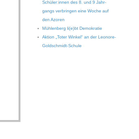
Schüler:innen des 8. und 9 Jahr­
gangs ver­brin­gen eine Woche auf
den Azoren
Müh­len­berg li(e)bt Demokratie
Aktion „Toter Win­kel“ an der Leonore-
Goldschmidt-Schule