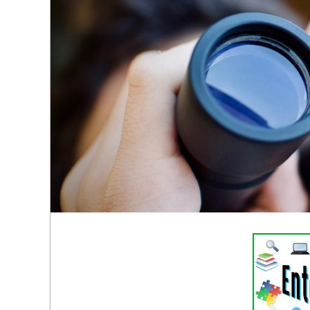
R
E
-
G
O
L
D
S