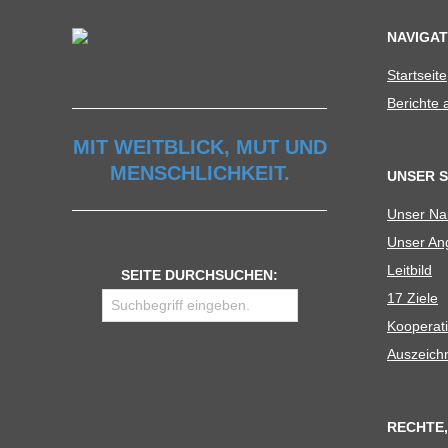
NAVIGAT
Start­seite
Berichte
MIT WEITBLICK, MUT UND
MENSCHLICHKEIT.
UNSER 
Unser N
Unser Ang
Leit­bild
SEITE DURCHSUCHEN:
17 Ziele
Koope­ra­t
Aus­zeich
RECHTE,