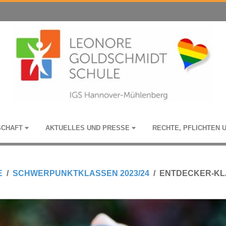
­SCHAFT
AKTU­EL­LES UND PRESSE
RECHTE, PFLICH­TEN 
E
SCHWERPUNKTKLASSEN 2023/24
ENTDECKER-KL