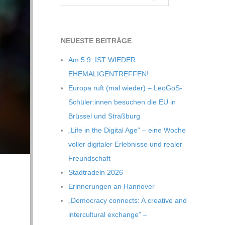
NEU­ESTE BEITRÄGE
Am 5.9. IST WIEDER
EHEMALIGENTREFFEN!
Europa ruft (mal wie­der) – LeoGoS-
Schüler:innen besu­chen die EU in
Brüs­sel und Straßburg
„Life in the Digi­tal Age“ – eine Woche
vol­ler digi­ta­ler Erleb­nisse und rea­ler
Freundschaft
Stadt­ra­deln 2026
Erin­ne­run­gen an Hannover
„Demo­cracy con­nects: A crea­tive and
inter­cul­tu­ral exch­ange” –