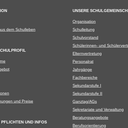
ION
UNSERE SCHULGEMEINSCH
Orga­ni­sa­tion
 aus dem Schulleben
Schul­lei­tung
Schul­vor­stand
Schü­le­rin­nen- und Schülerver
SCHULPROFIL
Eltern­ver­tre­tung
ame
Per­so­nal­rat
e­bot
Jahr­gänge
Fach­be­rei­che
Sekun­dar­stufe I
io­nen
Sekun­dar­stufe II
­nun­gen und Preise
Ganztag/​​AGs
Sekre­ta­riate und Verwaltung
Bera­tungs­an­ge­bote
 PFLICHTEN UND INFOS
Berufs­ori­en­tie­rung