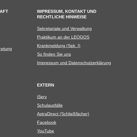
AFT
IMPRESSUM, KONTAKT UND
RECHTLICHE HINWEISE
Sekre­ta­riate und Verwaltung
Prak­ti­kum an der LEOGOS
Krank­mel­dung (Sek. I)
tretung
So fin­den Sie uns
Impres­sum und Datenschutzerklärung
EXTERN
iServ
Schul­aus­fälle
Astra­Di­rect (Schließ­fä­cher)
Face­book
You­Tube