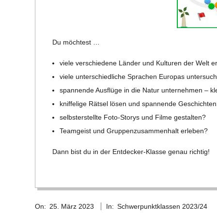
C
H
Du möch­test …
M
viele ver­schie­dene Län­der und Kul­tu­ren der Welt 
viele unter­schied­li­che Spra­chen Euro­pas untersuc
I
span­nende Aus­flüge in die Natur unter­neh­men – k
knif­fe­lige Rät­sel lösen und span­nende Geschich­t
D
selbst­er­stellte Foto-Sto­rys und Filme gestalten?
Team­geist und Grup­pen­zu­sam­men­halt erleben?
T
Dann bist du in der Ent­de­cker-Klasse genau richtig!
-
S
2023-
On:
25. März 2023
In:
Schwerpunktklassen 2023/24
03-