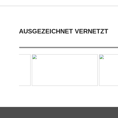
C
25
H
U
AUSGEZEICHNET VERNETZT
L
E