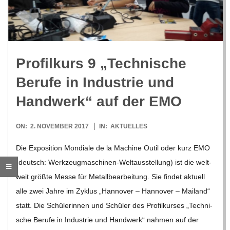
R
E
Pro­fil­kurs 9 „Tech­ni­sche
-
Berufe in Indus­trie und
G
Hand­werk“ auf der EMO
O
2017-
ON:
2. NOVEMBER 2017
IN:
AKTUELLES
11-
Die Expo­si­tion Mon­diale de la Machine Outil oder kurz EMO
L
02
(deutsch: Wer­k­­zeu­g­­ma­­schi­­nen-Wel­t­aus­s­tel­­lung) ist die welt­
weit größte Messe für Metall­be­ar­bei­tung. Sie fin­det aktu­ell
D
alle zwei Jahre im Zyklus „Han­no­ver – Han­no­ver – Mai­land“
statt. Die Schü­le­rin­nen und Schü­ler des Pro­fil­kur­ses „Tech­ni­
S
sche Berufe in Indus­trie und Hand­werk“ nah­men auf der