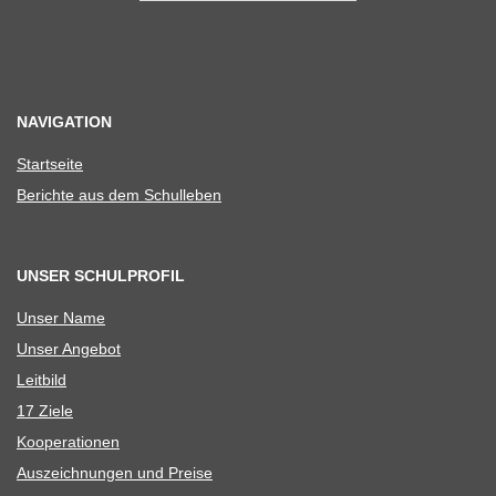
NAVIGATION
Start­seite
Berichte aus dem Schulleben
UNSER SCHULPROFIL
Unser Name
Unser Ange­bot
Leit­bild
17 Ziele
Koope­ra­tio­nen
Aus­zeich­nun­gen und Preise