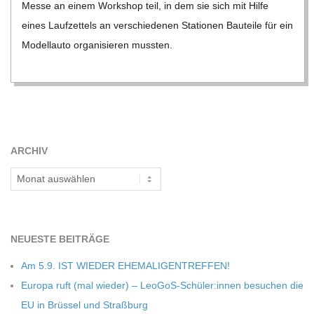
Messe an einem Work­shop teil, in dem sie sich mit Hilfe
C
eines Lauf­zet­tels an ver­schie­de­nen Sta­tio­nen Bau­teile für ein
Modell­auto orga­ni­sie­ren muss­ten.
H
M
I
ARCHIV
D
Archiv
T
-
NEU­ESTE BEITRÄGE
Am 5.9. IST WIEDER EHEMALIGENTREFFEN!
S
Europa ruft (mal wie­der) – LeoGoS-Schüler:innen besu­chen die
EU in Brüs­sel und Straßburg