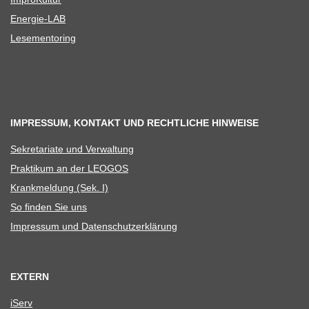
Ener­­gie-LAB
Lese­men­to­ring
IMPRESSUM, KONTAKT UND RECHTLICHE HINWEISE
Sekre­ta­riate und Verwaltung
Prak­ti­kum an der LEOGOS
Krank­mel­dung (Sek. I)
So fin­den Sie uns
Impres­sum und Datenschutzerklärung
EXTERN
iServ