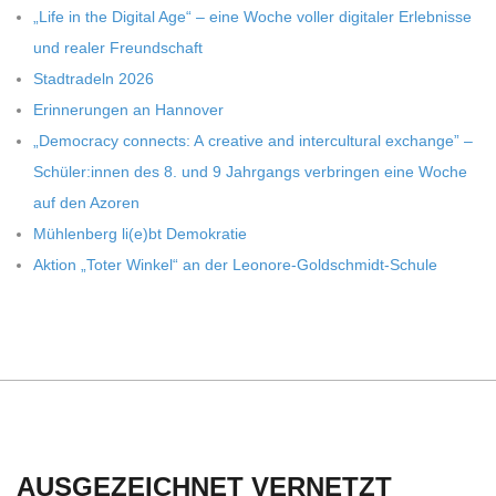
C
„Life in the Digi­tal Age“ – eine Woche vol­ler digi­ta­ler Erleb­nisse
und rea­ler Freundschaft
H
Stadt­ra­deln 2026
Erin­ne­run­gen an Hannover
U
„Demo­cracy con­nects: A crea­tive and inter­cul­tu­ral exch­ange” –
Schüler:innen des 8. und 9 Jahr­gangs ver­brin­gen eine Woche
L
auf den Azoren
Müh­len­berg li(e)bt Demokratie
E
Aktion „Toter Win­kel“ an der Leonore-Goldschmidt-Schule
AUSGEZEICHNET VERNETZT