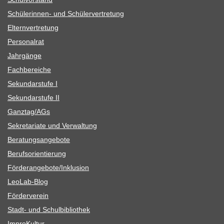
Schü­le­rin­nen- und Schülervertretung
Eltern­ver­tre­tung
Per­so­nal­rat
Jahr­gänge
Fach­be­rei­che
Sekun­dar­stufe I
Sekun­dar­stufe II
Ganztag/​​AGs
Sekre­ta­riate und Verwaltung
Bera­tungs­an­ge­bote
Berufs­ori­en­tie­rung
Förderangebote/​​Inklusion
Leo­Lab-Blog
För­der­ver­ein
Stadt- und Schulbibliothek
Impro­Kul­tur