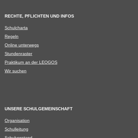
RECHTE, PFLICHTEN UND INFOS
Schul­charta
Regeln
Online unter­wegs
Stun­den­ras­ter
Prak­ti­kum an der LEOGOS
Wir suchen
UNSERE SCHULGEMEINSCHAFT
Orga­ni­sa­tion
Schul­lei­tung
Schul­vor­stand