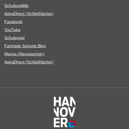
Schul­aus­fälle
Astra­Di­rect (Schließ­fä­cher)
Face­book
You­Tube
Schul­en­gel
Fair­trade Schools Blog
Mensa (Menü­part­ner)
Astra­Di­rect (Schließ­fä­cher)