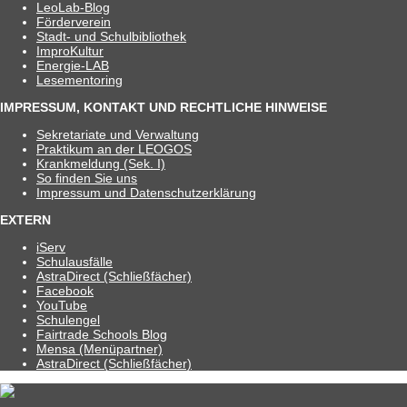
Leo­Lab-Blog
För­der­ver­ein
Stadt- und Schulbibliothek
Impro­Kul­tur
Ener­­gie-LAB
Lese­men­to­ring
IMPRESSUM, KONTAKT UND RECHTLICHE HINWEISE
Sekre­ta­riate und Verwaltung
Prak­ti­kum an der LEOGOS
Krank­mel­dung (Sek. I)
So fin­den Sie uns
Impres­sum und Datenschutzerklärung
EXTERN
iServ
Schul­aus­fälle
Astra­Di­rect (Schließ­fä­cher)
Face­book
You­Tube
Schul­en­gel
Fair­trade Schools Blog
Mensa (Menü­part­ner)
Astra­Di­rect (Schließ­fä­cher)