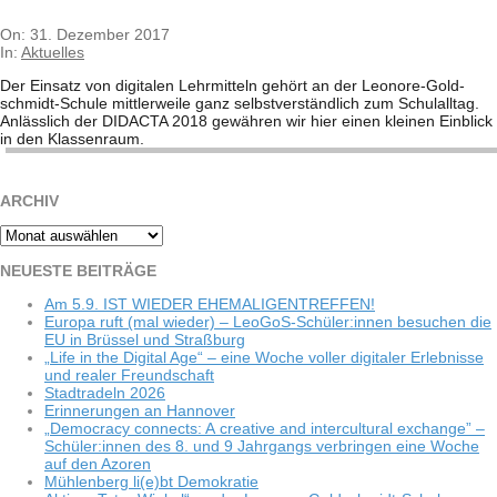
2017-
On:
31. Dezember 2017
12-
In:
Aktuelles
31
Der Ein­satz von digi­ta­len Lehr­mit­teln gehört an der Leo­­nore-Gol­d­­
schmidt-Schule mitt­ler­weile ganz selbst­ver­ständ­lich zum Schul­all­tag.
Anläss­lich der DIDACTA 2018 gewäh­ren wir hier einen klei­nen Ein­blick
in den Klas­sen­raum.
ARCHIV
Archiv
NEU­ESTE BEITRÄGE
Am 5.9. IST WIEDER EHEMALIGENTREFFEN!
Europa ruft (mal wie­der) – LeoGoS-Schüler:innen besu­chen die
EU in Brüs­sel und Straßburg
„Life in the Digi­tal Age“ – eine Woche vol­ler digi­ta­ler Erleb­nisse
und rea­ler Freundschaft
Stadt­ra­deln 2026
Erin­ne­run­gen an Hannover
„Demo­cracy con­nects: A crea­tive and inter­cul­tu­ral exch­ange” –
Schüler:innen des 8. und 9 Jahr­gangs ver­brin­gen eine Woche
auf den Azoren
Müh­len­berg li(e)bt Demokratie