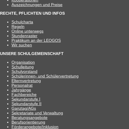
Koope­ra­tio­nen
Aus­zeich­nun­gen und Preise
RECHTE, PFLICHTEN UND INFOS
Schul­charta
Regeln
Online unter­wegs
Stun­den­ras­ter
Prak­ti­kum an der LEOGOS
Wir suchen
UNSERE SCHULGEMEINSCHAFT
Orga­ni­sa­tion
Schul­lei­tung
Schul­vor­stand
Schü­le­rin­nen- und Schülervertretung
Eltern­ver­tre­tung
Per­so­nal­rat
Jahr­gänge
Fach­be­rei­che
Sekun­dar­stufe I
Sekun­dar­stufe II
Ganztag/​​AGs
Sekre­ta­riate und Verwaltung
Bera­tungs­an­ge­bote
Berufs­ori­en­tie­rung
Förderangebote/​​Inklusion