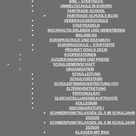
BNE – STARTSEITE
UMWELT­SCHULE IN EUROPA
FAIR­­TRADE-SCHOOL
FAIR­TRADE-SCHOOLS BLOG
VER­BRAU­CHER­SCHULE
STADT­RA­DELN
NACH­HAL­TIG ERLE­BEN UND ORIENTIEREN
MALAWI-AG
EURO­PA­SCHULE UND ERASMUS+
EURO­PA­SCHULE – STARTSEITE
PRO­JEKT GOALS 20230
KOOPE­RA­TIO­NEN
AUS­ZEICH­NUN­GEN UND PREISE
SCHUL­GE­MEIN­SCHAFT
ORGA­NI­SA­TION
SCHUL­LEI­TUNG
SCHUL­VOR­STAND
SCHÜLER*INNENVERTRETUNG (SV)
ELTERN­VER­TRE­TUNG
PER­SO­NAL­RAT
GLEICH­STEL­LUNGS­BE­AUF­TRAGTE
KOL­LE­GIUM
SEKUN­DAR­STUFE I
SCHWER­PUNKT­KLAS­SEN JG. 5 IM SCHUL­JAHR
2025/​​26
SCHWER­PUNKT­KLAS­SEN JG. 6 IM SCHUL­JAHR
2025/​​26
KLAS­SEN MIT IPAD