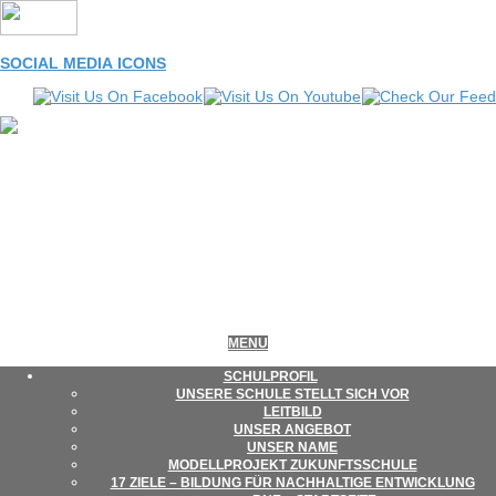
Skip
to
content
SOCIAL MEDIA ICONS
LEONORE-
Primary
MENU
Navigation
Menu
SCHUL­PRO­FIL
UNSERE SCHULE STELLT SICH VOR
GOLDSCHMIDT-
LEIT­BILD
UNSER ANGE­BOT
UNSER NAME
MODELL­PRO­JEKT ZUKUNFTSSCHULE
SCHULE
17 ZIELE – BIL­DUNG FÜR NACH­HAL­TIGE ENTWICKLUNG