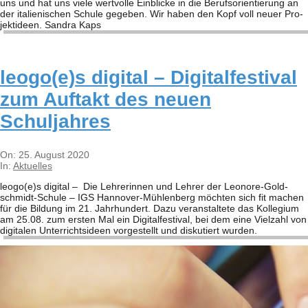
uns und hat uns viele wert­volle Ein­bli­cke in die Berufs­ori­en­tie­rung an
der ita­lie­ni­schen Schule gege­ben. Wir haben den Kopf voll neuer Pro­
jekt­ideen. San­dra Kaps
leogo(e)s digi­tal – Digi­tal­fes­ti­val
zum Auf­takt des neuen
Schuljahres
2020-
On:
25. August 2020
08-
In:
Aktuelles
25
leogo(e)s digi­tal – Die Leh­re­rin­nen und Leh­rer der Leo­­nore-Gol­d­­
schmidt-Schule – IGS Han­­no­­ver-Müh­­len­­berg möch­ten sich fit machen
für die Bil­dung im 21. Jahr­hun­dert. Dazu ver­an­stal­tete das Kol­le­gium
am 25.08. zum ers­ten Mal ein Digi­tal­fes­ti­val, bei dem eine Viel­zahl von
digi­ta­len Unter­richts­ideen vor­ge­stellt und dis­ku­tiert wur­den.