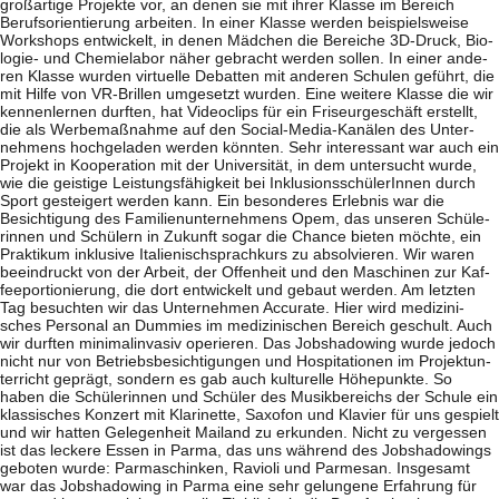
groß­ar­tige Pro­jekte vor, an denen sie mit ihrer Klasse im Bereich
Berufs­ori­en­tie­rung arbei­ten. In einer Klasse wer­den bei­spiels­weise
Work­shops ent­wi­ckelt, in denen Mäd­chen die Berei­che 3D-Druck, Bio­­­
lo­­gie- und Che­mie­la­bor näher gebracht wer­den sol­len. In einer ande­
ren Klasse wur­den vir­tu­elle Debat­ten mit ande­ren Schu­len geführt, die
mit Hilfe von VR-Bril­­len umge­setzt wur­den. Eine wei­tere Klasse die wir
ken­nen­ler­nen durf­ten, hat Video­clips für ein Fri­seur­ge­schäft erstellt,
die als Wer­be­maß­nahme auf den Social-Media-Kanä­­len des Unter­
neh­mens hoch­ge­la­den wer­den könn­ten. Sehr inter­es­sant war auch ein
Pro­jekt in Koope­ra­tion mit der Uni­ver­si­tät, in dem unter­sucht wurde,
wie die geis­tige Leis­tungs­fä­hig­keit bei Inklu­si­ons­schü­le­rIn­nen durch
Sport gestei­gert wer­den kann. Ein beson­de­res Erleb­nis war die
Besich­ti­gung des Fami­li­en­un­ter­neh­mens Opem, das unse­ren Schü­le­
rin­nen und Schü­lern in Zukunft sogar die Chance bie­ten möchte, ein
Prak­ti­kum inklu­sive Ita­lie­nisch­sprach­kurs zu absol­vie­ren. Wir waren
beein­druckt von der Arbeit, der Offen­heit und den Maschi­nen zur Kaf­
fee­por­tio­nie­rung, die dort ent­wi­ckelt und gebaut wer­den. Am letz­ten
Tag besuch­ten wir das Unter­neh­men Accu­rate. Hier wird medi­zi­ni­
sches Per­so­nal an Dum­mies im medi­zi­ni­schen Bereich geschult. Auch
wir durf­ten mini­mal­in­va­siv ope­rie­ren. Das Job­sha­dowing wurde jedoch
nicht nur von Betriebs­be­sich­ti­gun­gen und Hos­pi­ta­tio­nen im Pro­jekt­un­
ter­richt geprägt, son­dern es gab auch kul­tu­relle Höhe­punkte. So
haben die Schü­le­rin­nen und Schü­ler des Musik­be­reichs der Schule ein
klas­si­sches Kon­zert mit Kla­ri­nette, Saxo­fon und Kla­vier für uns gespielt
und wir hat­ten Gele­gen­heit Mai­land zu erkun­den. Nicht zu ver­ges­sen
ist das leckere Essen in Parma, das uns wäh­rend des Job­sha­dowings
gebo­ten wurde: Par­ma­schin­ken, Ravioli und Par­me­san. Ins­ge­samt
war das Job­sha­dowing in Parma eine sehr gelun­gene Erfah­rung für