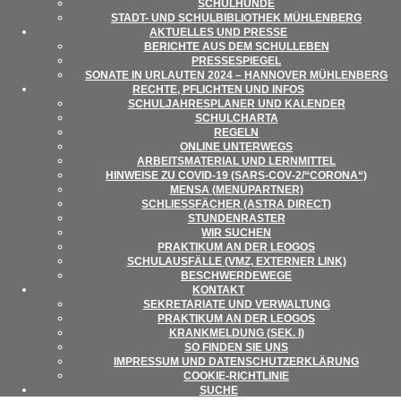
SCHUL­HUNDE
STADT- UND SCHUL­BI­BLIO­THEK MÜHLENBERG
AKTU­EL­LES UND PRESSE
BERICHTE AUS DEM SCHULLEBEN
PRES­SE­SPIE­GEL
SONATE IN URLAU­TEN 2024 – HAN­NO­VER MÜHLENBERG
RECHTE, PFLICH­TEN UND INFOS
SCHUL­JAH­RES­PLA­NER UND KALENDER
SCHUL­CHARTA
REGELN
ONLINE UNTER­WEGS
ARBEITS­MA­TE­RIAL UND LERNMITTEL
HIN­WEISE ZU COVID-19 (SARS-COV‑2/“CORONA“)
MENSA (MENÜ­PART­NER)
SCHLIESS­FÄ­CHER (ASTRA DIRECT)
STUN­DEN­RAS­TER
WIR SUCHEN
PRAK­TI­KUM AN DER LEOGOS
SCHUL­AUS­FÄLLE (VMZ, EXTER­NER LINK)
BESCHWER­DE­WEGE
KON­TAKT
SEKRE­TA­RIATE UND VERWALTUNG
PRAK­TI­KUM AN DER LEOGOS
KRANK­MEL­DUNG (SEK. I)
SO FIN­DEN SIE UNS
IMPRES­SUM UND DATENSCHUTZERKLÄRUNG
COO­KIE-RICHT­LI­NIE
SUCHE