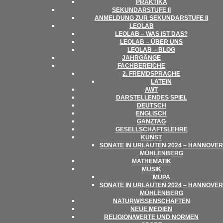
PRAK­TIKA
SEKUN­DAR­STUFE II
ANMEL­DUNG ZUR SEKUN­DAR­STUFE II
LEO­LAB
LEO­LAB – WAS IST DAS?
LEO­LAB – ÜBER UNS
LEO­LAB – BLOG
JAHR­GÄNGE
FACH­BE­REI­CHE
2. FREMD­SPRA­CHE
LATEIN
AWT
DAR­STEL­LEN­DES SPIEL
DEUTSCH
ENG­LISCH
GANZ­TAG
GESELL­SCHAFTS­LEHRE
KUNST
SONATE IN URLAU­TEN 2024 – HAN­NO­VER
MÜHLENBERG
MATHE­MA­TIK
MUSIK
MUPA
SONATE IN URLAU­TEN 2024 – HAN­NO­VER
MÜHLENBERG
NATUR­WIS­SEN­SCHAF­TEN
NEUE MEDIEN
RELIGION/​​WERTE UND NORMEN