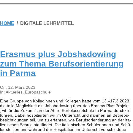
HOME
DIGITALE LEHRMITTEL
Eras­mus plus Job­sha­dowing
zum Thema Berufs­ori­en­tie­rung
in Parma
2023-
On:
12. März 2023
03-
In:
Aktuelles
,
Europaschule
12
Eine Gruppe von Kol­le­gin­nen und Kol­le­gen hatte vom 13.–17.3.2023
die tolle Mög­lich­keit ein Job­sha­dowing über das Erasms Plus Pro­jekt
„Fit für die Zukunft“ an der Atti­lio Ber­to­lucci Schule In Parma durch­zu­
füh­ren. Dabei hos­pi­tier­ten wir im Unter­richt und nah­men an Betriebs­
be­sich­ti­gun­gen teil, um zu erfah­ren, wie Berufs­ori­en­tie­rung an der ita­
lie­ni­schen Schule statt­fin­det. Die ita­lie­ni­schen Schü­le­rin­nen und Schü­
ler stell­ten uns wäh­rend der Hos­pi­ta­tion im Unter­richt ver­schie­dene