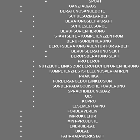
SPORT
GANZTAG/​​AGS
BERA­TUNGS­AN­GE­BOTE
SCHUL­SO­ZI­AL­AR­BEIT
BERA­TUNGS­LEHR­KRAFT
SCHUL­SEEL­SORGE
BERUFS­ORI­EN­TIE­RUNG
START­SEITE – KOM­PE­TENZ­ZEN­TRUM
BERUFSORIENTIERUNG
BERUFS­BE­RA­TUNG AGEN­TUR FÜR ARBEIT
BERUFS­BE­RA­TUNG SEK I
BERUFS­BE­RA­TUNG SEK II
PRO BERUF
NÜTZ­LI­CHE LINKS ZUR BERUF­LI­CHEN ORIENTIERUNG
KOM­PE­TENZ­FEST­STEL­LUNGS­VER­FAH­REN
PRAK­TIKA
FÖRDERANGEBOTE/​​INKLUSION
SON­DER­PÄD­AGO­GI­SCHE FÖRDERUNG
SPRACHBILDUNG/​​DAZ
QLS
KOPRO
LESE­MEN­TO­RING
FÖR­DER­VER­EIN
IMPRO­KUL­TUR
MINT-PRO­­JEKTE
ENER­­GIE-LAB
BIO­LAB
FAHR­RAD-WER­K­STATT