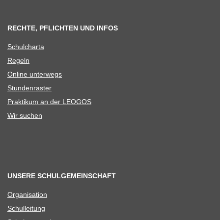
RECHTE, PFLICHTEN UND INFOS
Schul­charta
Regeln
Online unter­wegs
Stun­den­ras­ter
Prak­ti­kum an der LEOGOS
Wir suchen
UNSERE SCHULGEMEINSCHAFT
Orga­ni­sa­tion
Schul­lei­tung