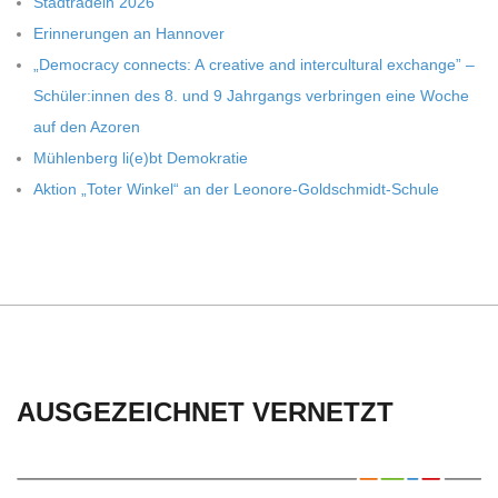
C
Stadt­ra­deln 2026
Erin­ne­run­gen an Hannover
H
„Demo­cracy con­nects: A crea­tive and inter­cul­tu­ral exch­ange” –
Schüler:innen des 8. und 9 Jahr­gangs ver­brin­gen eine Woche
U
auf den Azoren
Müh­len­berg li(e)bt Demokratie
L
Aktion „Toter Win­kel“ an der Leonore-Goldschmidt-Schule
E
AUSGEZEICHNET VERNETZT