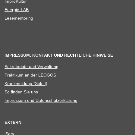
Impro­Kul­tur
Ener­­gie-LAB
Lese­men­to­ring
IMPRESSUM, KONTAKT UND RECHTLICHE HINWEISE
Sekre­ta­riate und Verwaltung
Prak­ti­kum an der LEOGOS
Krank­mel­dung (Sek. I)
So fin­den Sie uns
Impres­sum und Datenschutzerklärung
EXTERN
iServ