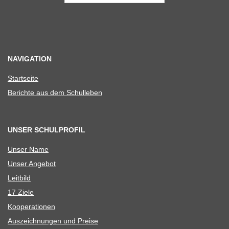
NAVIGATION
Start­seite
Berichte aus dem Schulleben
UNSER SCHULPROFIL
Unser Name
Unser Ange­bot
Leit­bild
17 Ziele
Koope­ra­tio­nen
Aus­zeich­nun­gen und Preise