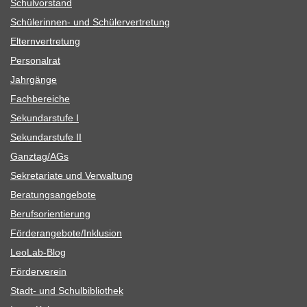
Schul­vor­stand
Schü­le­rin­nen- und Schülervertretung
Eltern­ver­tre­tung
Per­so­nal­rat
Jahr­gänge
Fach­be­rei­che
Sekun­dar­stufe I
Sekun­dar­stufe II
Ganztag/​​AGs
Sekre­ta­riate und Verwaltung
Bera­tungs­an­ge­bote
Berufs­ori­en­tie­rung
Förderangebote/​​Inklusion
Leo­Lab-Blog
För­der­ver­ein
Stadt- und Schulbibliothek