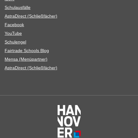
Schul­aus­fälle
Astra­Di­rect (Schließ­fä­cher)
Face­book
You­Tube
Schul­en­gel
Fair­trade Schools Blog
Mensa (Menü­part­ner)
Astra­Di­rect (Schließ­fä­cher)