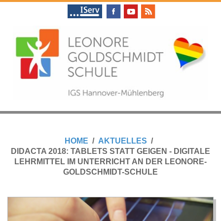
Skip
to
content
L
Primary
E
Navigation
HOME
AKTUELLES
Menu
DIDACTA 2018: TABLETS STATT GEIGEN - DIGITALE
O
LEHRMITTEL IM UNTERRICHT AN DER LEONORE-
GOLDSCHMIDT-SCHULE
N
O