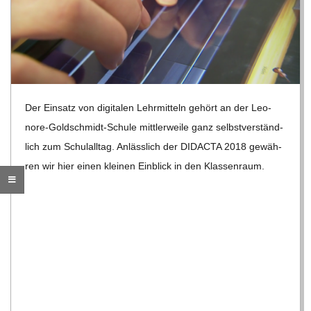
R
E
-
Der Ein­satz von digi­ta­len Lehr­mit­teln gehört an der Leo­
nore-Gold­schmidt-Schule mitt­ler­weile ganz selbst­ver­ständ­
G
lich zum Schul­all­tag. Anläss­lich der DIDACTA 2018 gewäh­
ren wir hier einen klei­nen Ein­blick in den Klassenraum.
O
L
D
S