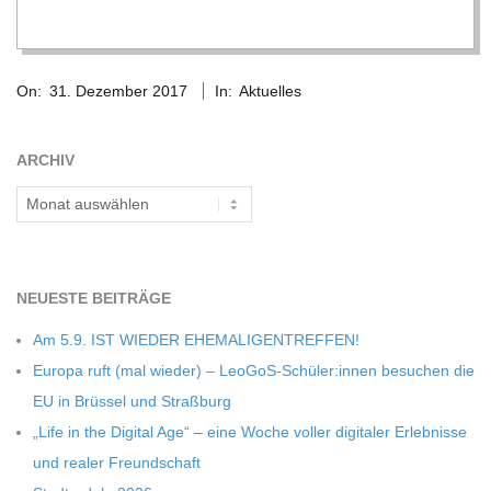
C
2017-
H
On:
31. Dezember 2017
In:
Aktuelles
12-
31
M
ARCHIV
I
Archiv
D
NEU­ESTE BEITRÄGE
T
Am 5.9. IST WIEDER EHEMALIGENTREFFEN!
-
Europa ruft (mal wie­der) – LeoGoS-Schüler:innen besu­chen die
EU in Brüs­sel und Straßburg
S
„Life in the Digi­tal Age“ – eine Woche vol­ler digi­ta­ler Erleb­nisse
und rea­ler Freundschaft