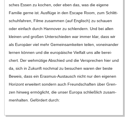
sches Essen zu kochen, oder eben das, was die eigene
Fami­lie gerne ist. Aus­flüge in den Escape Room, zum Schlitt­
schuh­fah­ren, Filme zusam­men (auf Eng­lisch) zu schauen
oder ein­fach durch Han­no­ver zu schlen­dern. Und bei allen
klei­nen und gro­ßen Unter­schie­den war immer klar, dass wir
als Euro­päer viel mehr Gemein­sam­kei­ten tei­len, von­ein­an­der
ler­nen kön­nen und die euro­päi­sche Viel­falt uns alle berei­
chert. Der weh­mü­tige Abschied und die Ver­spre­chen hier und
da, sich in Zukunft noch­mal zu besu­chen waren der beste
Beweis, dass ein Eras­­mus-Aus­­­tausch nicht nur den eige­nen
Hori­zont erwei­tert son­dern auch Freund­schaf­ten über Gren­
zen hin­weg ermög­licht, die unser Europa schließ­lich zusam­
men­hal­ten. Geför­dert durch: