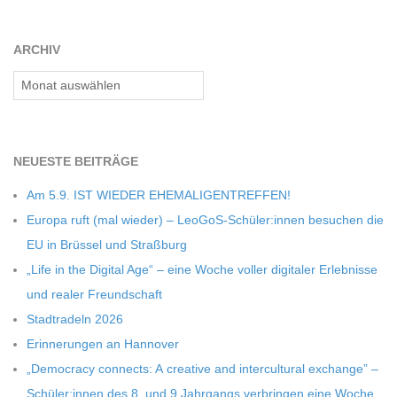
ARCHIV
Archiv
NEU­ESTE BEITRÄGE
Am 5.9. IST WIEDER EHEMALIGENTREFFEN!
Europa ruft (mal wie­der) – LeoGoS-Schüler:innen besu­chen die
EU in Brüs­sel und Straßburg
„Life in the Digi­tal Age“ – eine Woche vol­ler digi­ta­ler Erleb­nisse
und rea­ler Freundschaft
Stadt­ra­deln 2026
Erin­ne­run­gen an Hannover
„Demo­cracy con­nects: A crea­tive and inter­cul­tu­ral exch­ange” –
Schüler:innen des 8. und 9 Jahr­gangs ver­brin­gen eine Woche