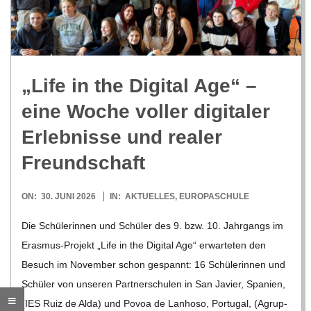
R
E
„Life in the Digi­tal Age“ –
-
eine Woche vol­ler digi­ta­ler
G
Erleb­nisse und rea­ler
Freundschaft
O
2026-
ON:
30. JUNI 2026
IN:
AKTUELLES
,
EUROPASCHULE
L
06-
Die Schü­le­rin­nen und Schü­ler des 9. bzw. 10. Jahr­gangs im
30
D
Eras­­mus-Pro­­jekt „Life in the Digi­tal Age“ erwar­te­ten den
Besuch im Novem­ber schon gespannt: 16 Schü­le­rin­nen und
S
Schü­ler von unse­ren Part­ner­schu­len in San Javier, Spa­nien,
(IES Ruiz de Alda) und Povoa de Lan­hoso, Por­tu­gal, (Agrup­