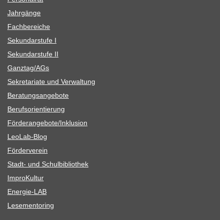
Jahr­gänge
Fach­be­rei­che
Sekun­dar­stufe I
Sekun­dar­stufe II
Ganztag/​​AGs
Sekre­ta­riate und Verwaltung
Bera­tungs­an­ge­bote
Berufs­ori­en­tie­rung
Förderangebote/​​Inklusion
Leo­Lab-Blog
För­der­ver­ein
Stadt- und Schulbibliothek
Impro­Kul­tur
Ener­­gie-LAB
Lese­men­to­ring