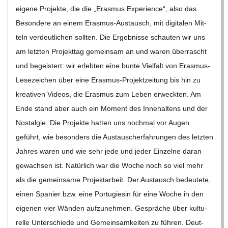
C
eigene Pro­jekte, die die „Eras­mus Expe­ri­ence“, also das
Beson­dere an einem Eras­­mus-Aus­­­tausch, mit digi­ta­len Mit­
H
teln ver­deut­li­chen soll­ten. Die Ergeb­nisse schau­ten wir uns
am letz­ten Pro­jekt­tag gemein­sam an und waren über­rascht
U
und begeis­tert: wir erleb­ten eine bunte Viel­falt von Eras­­mus-
Lese­­zei­chen über eine Eras­­mus-Pro­­jek­t­­zei­­tung bis hin zu
L
krea­ti­ven Videos, die Eras­mus zum Leben erweck­ten. Am
E
Ende stand aber auch ein Moment des Inne­hal­tens und der
Nost­al­gie. Die Pro­jekte hat­ten uns noch­mal vor Augen
geführt, wie beson­ders die Aus­tau­sch­er­fah­run­gen des letz­ten
Jah­res waren und wie sehr jede und jeder Ein­zelne daran
gewach­sen ist. Natür­lich war die Woche noch so viel mehr
als die gemein­same Pro­jekt­ar­beit. Der Aus­tausch bedeu­tete,
einen Spa­nier bzw. eine Por­tu­gie­sin für eine Woche in den
eige­nen vier Wän­den auf­zu­neh­men. Gesprä­che über kul­tu­
relle Unter­schiede und Gemein­sam­kei­ten zu füh­ren. Deut­