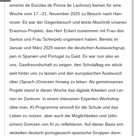
C
a­mento de Esco­las de Povoa de Lan­hoso) kamen für eine
Woche vom 17.–21. Novem­ber 2025 zu Besuch nach Han­
H
no­ver. Es war der Gegen­be­such und letzte Abschnitt unse­res
Eras­­mus-Pro­­jekts, das Herr Eckert zusam­men mit Frau dos
M
San­tos und Frau Scher­pelz orga­ni­siert haben. Bereits im
Januar und März 2025 waren die deut­schen Aus­tausch­grup­
I
pen in Spa­nien und Por­tu­gal zu Gast. Es war nun also an
uns, Gast­freund­schaft zu zei­gen, den Schul­all­tag ein stück­
D
weit hin­ter uns zu las­sen und den euro­päi­schen Aus­tausch
über (Sprach-)Grenzen hin­weg zu leben. Als gemein­sa­mes
T
Pro­jekt stand in die­ser Woche das digi­tale Arbei­ten und Ler­
nen im Zen­trum: in einem inten­si­ven Exper­­ten-Work­­shop
-
übte man, KI-Pro­­gramme sinn­voll für die Schule und das
Leben zu nut­zen, aber auch die Mög­lich­kei­ten und (ethi­
S
schen) Gren­zen von KI zu reflek­tie­ren. Auf die­ser Basis ent­
wi­ckel­ten deutsch-por­­tu­­gie­­sisch-spa­­ni­­sche Grup­pen dann