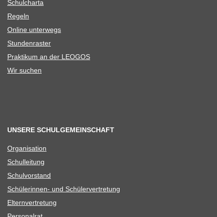
Schul­charta
Regeln
Online unter­wegs
Stun­den­ras­ter
Prak­ti­kum an der LEOGOS
Wir suchen
UNSERE SCHULGEMEINSCHAFT
Orga­ni­sa­tion
Schul­lei­tung
Schul­vor­stand
Schü­le­rin­nen- und Schülervertretung
Eltern­ver­tre­tung
Per­so­nal­rat