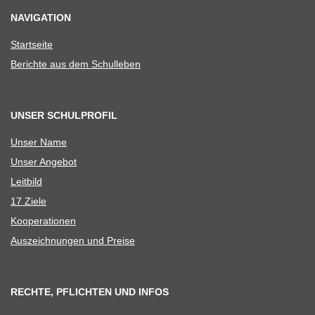
NAVIGATION
Start­seite
Berichte aus dem Schulleben
UNSER SCHULPROFIL
Unser Name
Unser Ange­bot
Leit­bild
17 Ziele
Koope­ra­tio­nen
Aus­zeich­nun­gen und Preise
RECHTE, PFLICHTEN UND INFOS