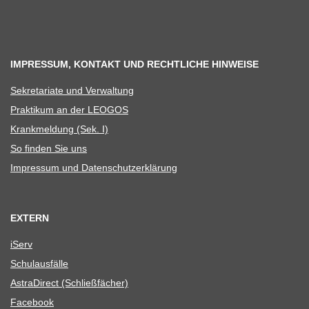
IMPRESSUM, KONTAKT UND RECHTLICHE HINWEISE
Sekre­ta­riate und Verwaltung
Prak­ti­kum an der LEOGOS
Krank­mel­dung (Sek. I)
So fin­den Sie uns
Impres­sum und Datenschutzerklärung
EXTERN
iServ
Schul­aus­fälle
Astra­Di­rect (Schließ­fä­cher)
Face­book