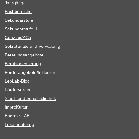
Jahr­gänge
Fach­be­rei­che
Sekun­dar­stufe I
Sekun­dar­stufe II
Ganztag/​​AGs
Sekre­ta­riate und Verwaltung
Bera­tungs­an­ge­bote
Berufs­ori­en­tie­rung
Förderangebote/​​Inklusion
Leo­Lab-Blog
För­der­ver­ein
Stadt- und Schulbibliothek
Impro­Kul­tur
Ener­­gie-LAB
Lese­men­to­ring