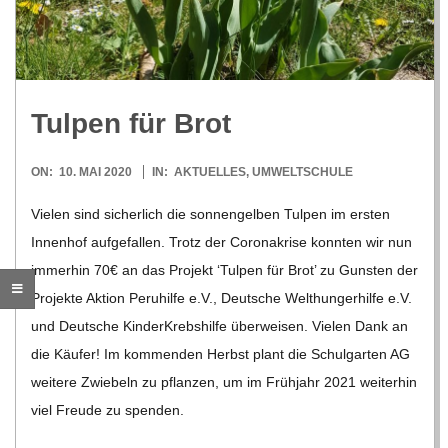
R
E
Tul­pen für Brot
-
2020-
ON:
10. MAI 2020
IN:
AKTUELLES
,
UMWELTSCHULE
G
05-
Vie­len sind sicher­lich die son­nen­gel­ben Tul­pen im ers­ten
10
Innen­hof auf­ge­fal­len. Trotz der Coro­na­krise konn­ten wir nun
O
immer­hin 70€ an das Pro­jekt ‘Tul­pen für Brot’ zu Guns­ten der
L
Pro­jekte Aktion Peru­hilfe e.V., Deut­sche Welt­hun­ger­hilfe e.V.
und Deut­sche Kin­der­Krebs­hilfe über­wei­sen. Vie­len Dank an
D
die Käu­fer! Im kom­men­den Herbst plant die Schul­gar­ten AG
wei­tere Zwie­beln zu pflan­zen, um im Früh­jahr 2021 wei­ter­hin
S
viel Freude zu spen­den.