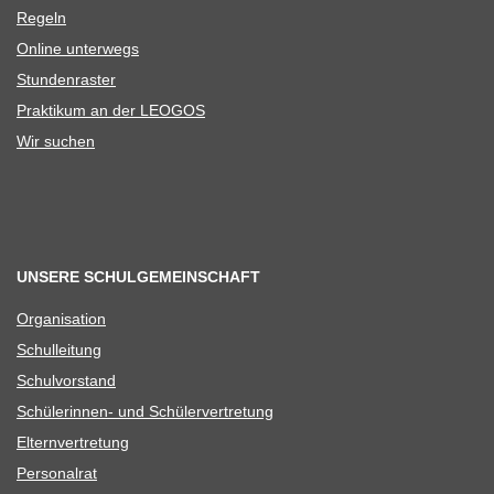
Regeln
Online unter­wegs
Stun­den­ras­ter
Prak­ti­kum an der LEOGOS
Wir suchen
UNSERE SCHULGEMEINSCHAFT
Orga­ni­sa­tion
Schul­lei­tung
Schul­vor­stand
Schü­le­rin­nen- und Schülervertretung
Eltern­ver­tre­tung
Per­so­nal­rat