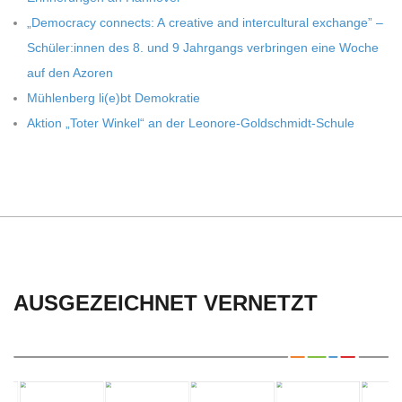
C
„Demo­cracy con­nects: A crea­tive and inter­cul­tu­ral exch­ange” –
H
Schüler:innen des 8. und 9 Jahr­gangs ver­brin­gen eine Woche
auf den Azoren
U
Müh­len­berg li(e)bt Demokratie
Aktion „Toter Win­kel“ an der Leonore-Goldschmidt-Schule
L
E
AUSGEZEICHNET VERNETZT