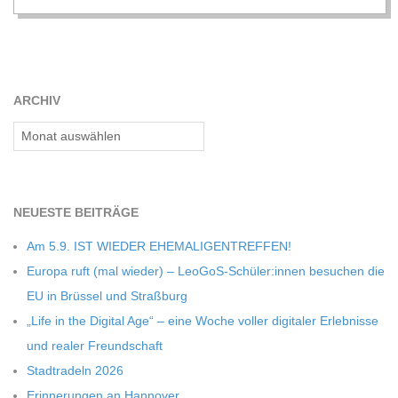
C
H
ARCHIV
M
Archiv
I
D
NEU­ESTE BEITRÄGE
Am 5.9. IST WIEDER EHEMALIGENTREFFEN!
T
Europa ruft (mal wie­der) – LeoGoS-Schüler:innen besu­chen die
EU in Brüs­sel und Straßburg
-
„Life in the Digi­tal Age“ – eine Woche vol­ler digi­ta­ler Erleb­nisse
und rea­ler Freundschaft
S
Stadt­ra­deln 2026
Erin­ne­run­gen an Hannover