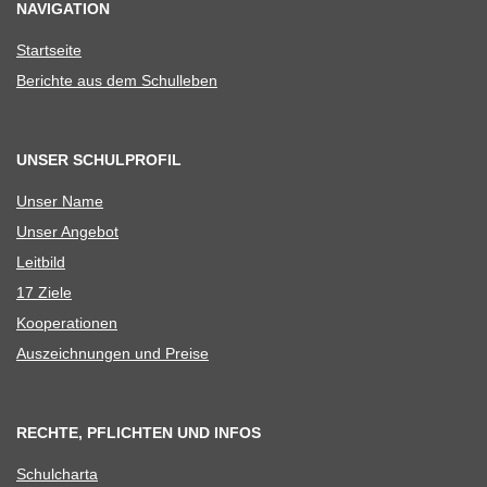
NAVIGATION
Start­seite
Berichte aus dem Schulleben
UNSER SCHULPROFIL
Unser Name
Unser Ange­bot
Leit­bild
17 Ziele
Koope­ra­tio­nen
Aus­zeich­nun­gen und Preise
RECHTE, PFLICHTEN UND INFOS
Schul­charta