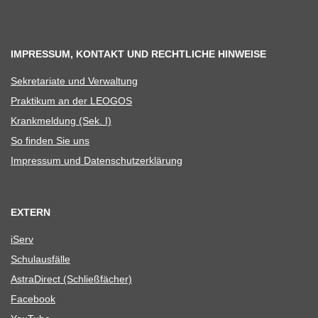
IMPRESSUM, KONTAKT UND RECHTLICHE HINWEISE
Sekre­ta­riate und Verwaltung
Prak­ti­kum an der LEOGOS
Krank­mel­dung (Sek. I)
So fin­den Sie uns
Impres­sum und Datenschutzerklärung
EXTERN
iServ
Schul­aus­fälle
Astra­Di­rect (Schließ­fä­cher)
Face­book