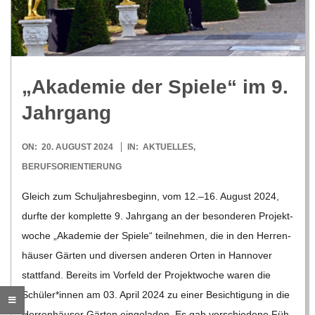
R
E
„Aka­de­mie der Spiele“ im 9.
-
Jahrgang
G
2024-
ON:
20. AUGUST 2024
IN:
AKTUELLES
,
08-
BERUFSORIENTIERUNG
O
20
Gleich zum Schul­jah­res­be­ginn, vom 12.–16. August 2024,
L
durfte der kom­plette 9. Jahr­gang an der beson­de­ren Pro­jekt­
wo­che „Aka­de­mie der Spiele“ teil­neh­men, die in den Her­ren­
D
häu­ser Gär­ten und diver­sen ande­ren Orten in Han­no­ver
statt­fand. Bereits im Vor­feld der Pro­jekt­wo­che waren die
S
Schüler*innen am 03. April 2024 zu einer Besich­ti­gung in die
Her­ren­häu­ser Gär­ten ein­ge­la­den. Es gab ver­schie­dene Füh­