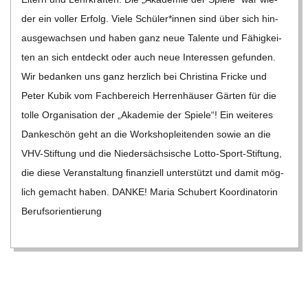
der ein vol­ler Erfolg. Viele Schüler*innen sind über sich hin­
aus­ge­wach­sen und haben ganz neue Talente und Fähig­kei­
ten an sich ent­deckt oder auch neue Inter­es­sen gefun­den.
Wir bedan­ken uns ganz herz­lich bei Chris­tina Fri­cke und
Peter Kubik vom Fach­be­reich Her­ren­häu­ser Gär­ten für die
tolle Orga­ni­sa­tion der „Aka­de­mie der Spiele“! Ein wei­te­res
Dan­ke­schön geht an die Work­shop­lei­ten­den sowie an die
VHV-Stif­­tung und die Nie­der­säch­si­sche Lotto-Sport-Stif­­tung,
die diese Ver­an­stal­tung finan­zi­ell unter­stützt und damit mög­
lich gemacht haben. DANKE! Maria Schu­bert Koor­di­na­to­rin
Berufs­ori­en­tie­rung