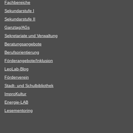
Fach­be­rei­che
Sekun­dar­stufe I
Sekun­dar­stufe II
Ganztag/​​AGs
Sekre­ta­riate und Verwaltung
Bera­tungs­an­ge­bote
Berufs­ori­en­tie­rung
Förderangebote/​​Inklusion
Leo­Lab-Blog
För­der­ver­ein
Stadt- und Schulbibliothek
Impro­Kul­tur
Ener­­gie-LAB
Lese­men­to­ring