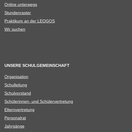
Online unter­wegs
Stun­den­ras­ter
Prak­ti­kum an der LEOGOS
Wir suchen
UNSERE SCHULGEMEINSCHAFT
Orga­ni­sa­tion
Schul­lei­tung
Schul­vor­stand
Schü­le­rin­nen- und Schülervertretung
Eltern­ver­tre­tung
Per­so­nal­rat
Jahr­gänge