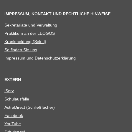
IMPRESSUM, KONTAKT UND RECHTLICHE HINWEISE
Sekre­ta­riate und Verwaltung
Prak­ti­kum an der LEOGOS
Krank­mel­dung (Sek. I)
So fin­den Sie uns
Impres­sum und Datenschutzerklärung
EXTERN
iServ
Schul­aus­fälle
Astra­Di­rect (Schließ­fä­cher)
Face­book
You­Tube