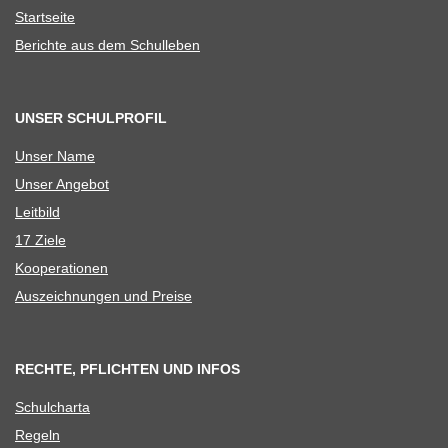
Start­seite
Berichte aus dem Schulleben
UNSER SCHULPROFIL
Unser Name
Unser Ange­bot
Leit­bild
17 Ziele
Koope­ra­tio­nen
Aus­zeich­nun­gen und Preise
RECHTE, PFLICHTEN UND INFOS
Schul­charta
Regeln