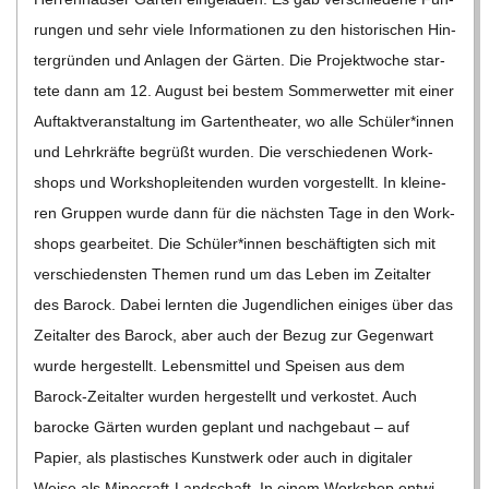
C
run­gen und sehr viele Infor­ma­tio­nen zu den his­to­ri­schen Hin­
ter­grün­den und Anla­gen der Gär­ten. Die Pro­jekt­wo­che star­
H
tete dann am 12. August bei bes­tem Som­mer­wet­ter mit einer
Auf­takt­ver­an­stal­tung im Gar­ten­thea­ter, wo alle Schüler*innen
M
und Lehr­kräfte begrüßt wur­den. Die ver­schie­de­nen Work­
shops und Work­shop­lei­ten­den wur­den vor­ge­stellt. In klei­ne­
I
ren Grup­pen wurde dann für die nächs­ten Tage in den Work­
shops gear­bei­tet. Die Schüler*innen beschäf­tig­ten sich mit
D
ver­schie­dens­ten The­men rund um das Leben im Zeit­al­ter
des Barock. Dabei lern­ten die Jugend­li­chen eini­ges über das
T
Zeit­al­ter des Barock, aber auch der Bezug zur Gegen­wart
wurde her­ge­stellt. Lebens­mit­tel und Spei­sen aus dem
-
Barock-Zei­t­al­­ter wur­den her­ge­stellt und ver­kos­tet. Auch
S
baro­cke Gär­ten wur­den geplant und nach­ge­baut – auf
Papier, als plas­ti­sches Kunst­werk oder auch in digi­ta­ler
Weise als Mine­­craft-Lan­d­­schaft. In einem Work­shop ent­wi­