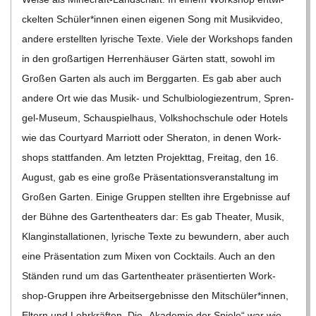
C
ckel­ten Schüler*innen einen eige­nen Song mit Musik­vi­deo,
H
andere erstell­ten lyri­sche Texte. Viele der Work­shops fan­den
in den groß­ar­ti­gen Her­ren­häu­ser Gär­ten statt, sowohl im
U
Gro­ßen Gar­ten als auch im Berg­gar­ten. Es gab aber auch
andere Ort wie das Musik- und Schul­bio­lo­gie­zen­trum, Spren­­
L
gel-Museum, Schau­spiel­haus, Volks­hoch­schule oder Hotels
wie das Cour­ty­ard Mar­riott oder She­ra­ton, in denen Work­
E
shops statt­fan­den. Am letz­ten Pro­jekt­tag, Frei­tag, den 16.
August, gab es eine große Prä­sen­ta­ti­ons­ver­an­stal­tung im
Gro­ßen Gar­ten. Einige Grup­pen stell­ten ihre Ergeb­nisse auf
der Bühne des Gar­ten­thea­ters dar: Es gab Thea­ter, Musik,
Klang­in­stal­la­tio­nen, lyri­sche Texte zu bewun­dern, aber auch
eine Prä­sen­ta­tion zum Mixen von Cock­tails. Auch an den
Stän­den rund um das Gar­ten­thea­ter prä­sen­tier­ten Work­­
shop-Grup­­pen ihre Arbeits­er­geb­nisse den Mitschüler*innen,
Eltern und Lehr­kräf­ten. Die „Aka­de­mie der Spiele“ war wie­