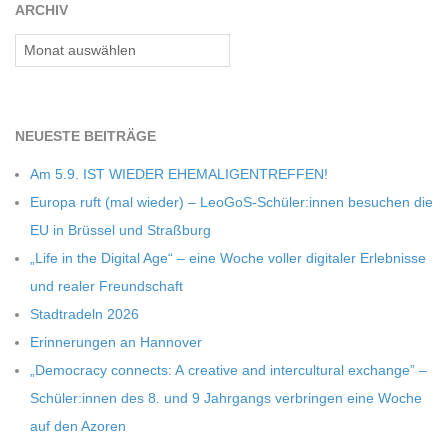
ARCHIV
Archiv
NEU­ESTE BEITRÄGE
Am 5.9. IST WIEDER EHEMALIGENTREFFEN!
Europa ruft (mal wie­der) – LeoGoS-Schüler:innen besu­chen die
EU in Brüs­sel und Straßburg
„Life in the Digi­tal Age“ – eine Woche vol­ler digi­ta­ler Erleb­nisse
und rea­ler Freundschaft
Stadt­ra­deln 2026
Erin­ne­run­gen an Hannover
„Demo­cracy con­nects: A crea­tive and inter­cul­tu­ral exch­ange” –
Schüler:innen des 8. und 9 Jahr­gangs ver­brin­gen eine Woche
auf den Azoren