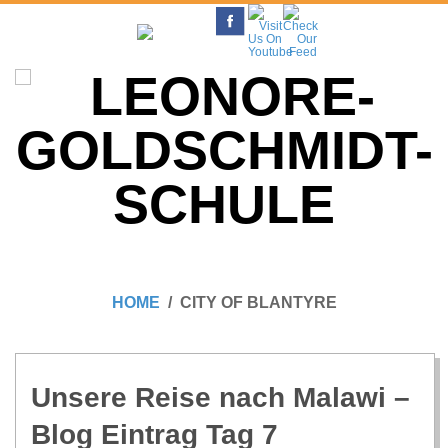
Skip
to
content
L
Primary
E
Navigation
HOME
CITY OF BLANTYRE
Menu
O
N
Unsere Reise nach Malawi –
Blog Ein­trag Tag 7