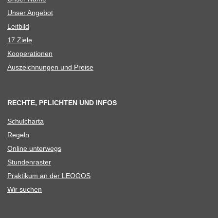
Unser Ange­bot
Leit­bild
17 Ziele
Koope­ra­tio­nen
Aus­zeich­nun­gen und Preise
RECHTE, PFLICHTEN UND INFOS
Schul­charta
Regeln
Online unter­wegs
Stun­den­ras­ter
Prak­ti­kum an der LEOGOS
Wir suchen