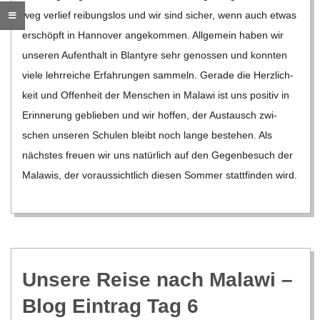
weg ver­lief rei­bungs­los und wir sind sicher, wenn auch etwas
C
erschöpft in Han­no­ver ange­kom­men. All­ge­mein haben wir
unse­ren Auf­ent­halt in Blan­tyre sehr genos­sen und konn­ten
H
viele lehr­rei­che Erfah­run­gen sam­meln. Gerade die Herz­lich­
keit und Offen­heit der Men­schen in Malawi ist uns posi­tiv in
M
Erin­ne­rung geblie­ben und wir hof­fen, der Aus­tausch zwi­
schen unse­ren Schu­len bleibt noch lange bestehen. Als
I
nächs­tes freuen wir uns natür­lich auf den Gegen­be­such der
D
Mala­wis, der vor­aus­sicht­lich die­sen Som­mer statt­fin­den wird.
T
-
Unsere Reise nach Malawi –
S
Blog Ein­trag Tag 6