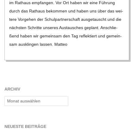
im Rat­haus emp­fan­gen. Vor Ort haben wir eine Füh­rung
durch das Rat­haus bekom­men und haben uns über das wei­
tere Vor­ge­hen der Schul­part­ner­schaft aus­ge­tauscht und die
nächs­ten Schritte unse­res Aus­tau­sches geplant. Anschlie­
ßend haben wir gemein­sam den Tag reflek­tiert und gemein­
sam aus­klin­gen las­sen. Matteo
ARCHIV
Archiv
NEU­ESTE BEITRÄGE