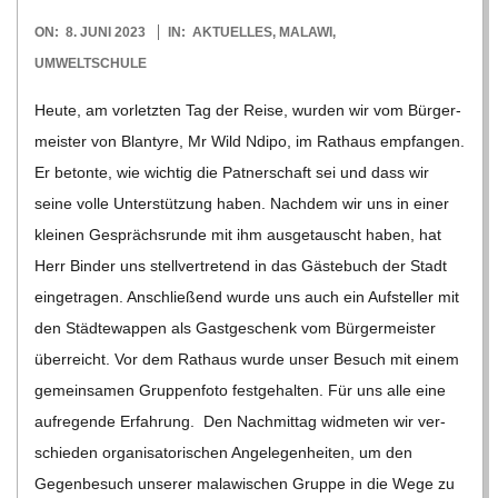
C
2023-
ON:
8. JUNI 2023
IN:
AKTUELLES
,
MALAWI
,
06-
UMWELTSCHULE
H
08
Heute, am vor­letz­ten Tag der Reise, wur­den wir vom Bür­ger­
U
meis­ter von Blan­tyre, Mr Wild Ndipo, im Rat­haus emp­fan­gen.
Er betonte, wie wich­tig die Pat­ner­schaft sei und dass wir
L
seine volle Unter­stüt­zung haben. Nach­dem wir uns in einer
klei­nen Gesprächs­runde mit ihm aus­ge­tauscht haben, hat
E
Herr Bin­der uns stell­ver­tre­tend in das Gäs­te­buch der Stadt
ein­ge­tra­gen. Anschlie­ßend wurde uns auch ein Auf­stel­ler mit
den Städ­te­wap­pen als Gast­ge­schenk vom Bür­ger­meis­ter
über­reicht. Vor dem Rat­haus wurde unser Besuch mit einem
gemein­sa­men Grup­pen­foto fest­ge­hal­ten. Für uns alle eine
auf­re­gende Erfah­rung. Den Nach­mit­tag wid­me­ten wir ver­
schie­den orga­ni­sa­to­ri­schen Ange­le­gen­hei­ten, um den
Gegen­be­such unse­rer mala­wi­schen Gruppe in die Wege zu