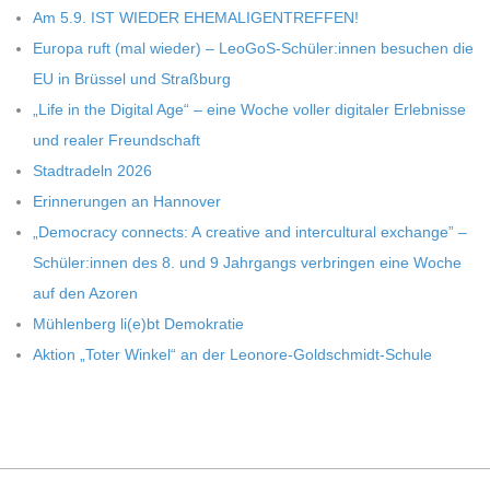
Am 5.9. IST WIEDER EHEMALIGENTREFFEN!
Europa ruft (mal wie­der) – LeoGoS-Schüler:innen besu­chen die
EU in Brüs­sel und Straßburg
„Life in the Digi­tal Age“ – eine Woche vol­ler digi­ta­ler Erleb­nisse
und rea­ler Freundschaft
Stadt­ra­deln 2026
Erin­ne­run­gen an Hannover
„Demo­cracy con­nects: A crea­tive and inter­cul­tu­ral exch­ange” –
Schüler:innen des 8. und 9 Jahr­gangs ver­brin­gen eine Woche
auf den Azoren
Müh­len­berg li(e)bt Demokratie
Aktion „Toter Win­kel“ an der Leonore-Goldschmidt-Schule