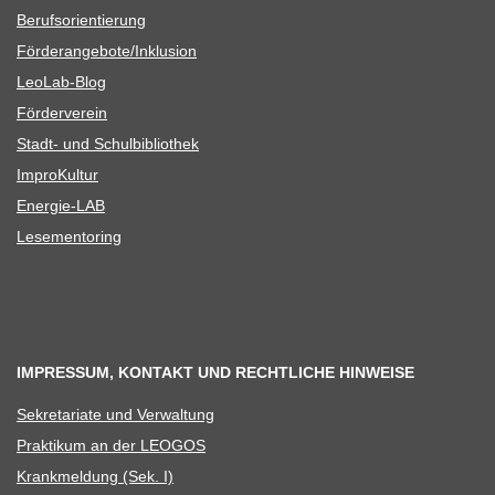
Berufs­ori­en­tie­rung
Förderangebote/​​Inklusion
Leo­Lab-Blog
För­der­ver­ein
Stadt- und Schulbibliothek
Impro­Kul­tur
Ener­­gie-LAB
Lese­men­to­ring
IMPRESSUM, KONTAKT UND RECHTLICHE HINWEISE
Sekre­ta­riate und Verwaltung
Prak­ti­kum an der LEOGOS
Krank­mel­dung (Sek. I)