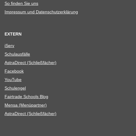
So fin­den Sie uns
Impres­sum und Datenschutzerklärung
EXTERN
iServ
Schul­aus­fälle
Astra­Di­rect (Schließ­fä­cher)
Face­book
You­Tube
Schul­en­gel
Fair­trade Schools Blog
Mensa (Menü­part­ner)
Astra­Di­rect (Schließ­fä­cher)