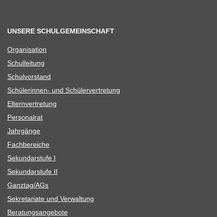
UNSERE SCHULGEMEINSCHAFT
Orga­ni­sa­tion
Schul­lei­tung
Schul­vor­stand
Schü­le­rin­nen- und Schülervertretung
Eltern­ver­tre­tung
Per­so­nal­rat
Jahr­gänge
Fach­be­rei­che
Sekun­dar­stufe I
Sekun­dar­stufe II
Ganztag/​​AGs
Sekre­ta­riate und Verwaltung
Bera­tungs­an­ge­bote