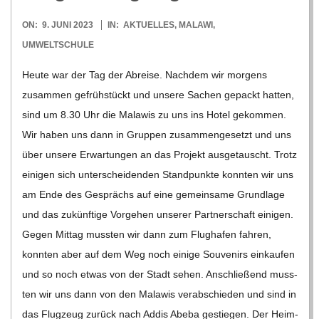
O
2023-
ON:
9. JUNI 2023
IN:
AKTUELLES
,
MALAWI
,
R
06-
UMWELTSCHULE
09
E
Heute war der Tag der Abreise. Nach­dem wir mor­gens
zusam­men gefrüh­stückt und unsere Sachen gepackt hat­ten,
-
sind um 8.30 Uhr die Mala­wis zu uns ins Hotel gekom­men.
Wir haben uns dann in Grup­pen zusam­men­ge­setzt und uns
G
über unsere Erwar­tun­gen an das Pro­jekt aus­ge­tauscht. Trotz
eini­gen sich unter­schei­den­den Stand­punkte konn­ten wir uns
O
am Ende des Gesprächs auf eine gemein­same Grund­lage
und das zukünf­tige Vor­ge­hen unse­rer Part­ner­schaft eini­gen.
L
Gegen Mit­tag muss­ten wir dann zum Flug­ha­fen fah­ren,
konn­ten aber auf dem Weg noch einige Sou­ve­nirs ein­kau­fen
D
und so noch etwas von der Stadt sehen. Anschlie­ßend muss­
ten wir uns dann von den Mala­wis ver­ab­schie­den und sind in
S
das Flug­zeug zurück nach Addis Abeba gestie­gen. Der Heim­