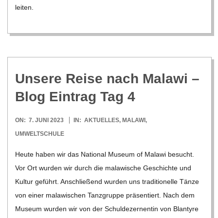
lei­ten.
Unsere Reise nach Malawi –
Blog Ein­trag Tag 4
2023-
ON:
7. JUNI 2023
IN:
AKTUELLES
,
MALAWI
,
06-
UMWELTSCHULE
07
Heute haben wir das Natio­nal Museum of Malawi besucht.
Vor Ort wur­den wir durch die mala­wi­sche Geschichte und
Kul­tur geführt. Anschlie­ßend wur­den uns tra­di­tio­nelle Tänze
von einer mala­wi­schen Tanz­gruppe prä­sen­tiert. Nach dem
Museum wur­den wir von der Schul­de­zer­nen­tin von Blan­tyre