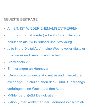
NEU­ESTE BEITRÄGE
Am 5.9. IST WIEDER EHEMALIGENTREFFEN!
Europa ruft (mal wie­der) – LeoGoS-Schüler:innen
besu­chen die EU in Brüs­sel und Straßburg
„Life in the Digi­tal Age“ – eine Woche vol­ler digi­ta­ler
Erleb­nisse und rea­ler Freundschaft
Stadt­ra­deln 2026
Erin­ne­run­gen an Hannover
„Demo­cracy con­nects: A crea­tive and inter­cul­tu­ral
exch­ange” – Schüler:innen des 8. und 9 Jahr­gangs
ver­brin­gen eine Woche auf den Azoren
Müh­len­berg li(e)bt Demokratie
Aktion „Toter Win­kel“ an der Leonore-Goldschmidt-