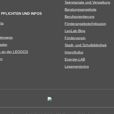
Sekre­ta­riate und Verwaltung
Bera­tungs­an­ge­bote
 PFLICHTEN UND INFOS
Berufs­ori­en­tie­rung
rta
Förderangebote/​​Inklusion
Leo­Lab-Blog
ter­wegs
För­der­ver­ein
as­ter
Stadt- und Schulbibliothek
kum an der LEOGOS
Impro­Kul­tur
en
Ener­­gie-LAB
Lese­men­to­ring