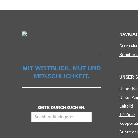
C
H
U
NAVIGAT
Start­seite
L
Berichte
E
MIT WEITBLICK, MUT UND
MENSCHLICHKEIT.
UNSER 
Unser N
Unser Ang
Leit­bild
SEITE DURCHSUCHEN:
17 Ziele
Koope­ra­t
Aus­zeich