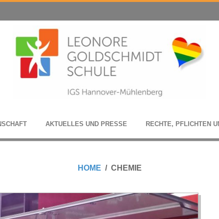
N­SCHAFT
AKTU­EL­LES UND PRESSE
RECHTE, PFLICH­TEN U
HOME
CHEMIE