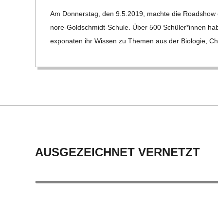
05-
C
Am Don­ners­tag, den 9.5.2019, machte die Road­show d
14
nore-Gol­d­­schmidt-Schule. Über 500 Schüler*innen habe
H
ex­po­na­ten ihr Wis­sen zu The­men aus der Bio­lo­gie, Che
M
I
D
T
AUSGEZEICHNET VERNETZT
-
S