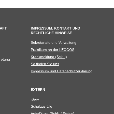
AFT
IMPRESSUM, KONTAKT UND
RECHTLICHE HINWEISE
Sekre­ta­riate und Verwaltung
Prak­ti­kum an der LEOGOS
Krank­mel­dung (Sek. I)
tretung
So fin­den Sie uns
Impres­sum und Datenschutzerklärung
EXTERN
iServ
Schul­aus­fälle
Astra­Di­rect (Schließ­fä­cher)