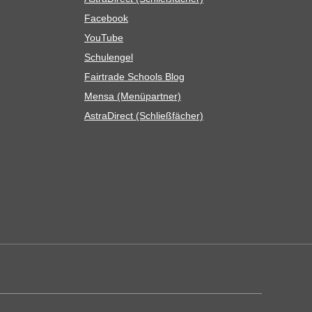
Face­book
You­Tube
Schul­en­gel
Fair­trade Schools Blog
Mensa (Menü­part­ner)
Astra­Di­rect (Schließ­fä­cher)