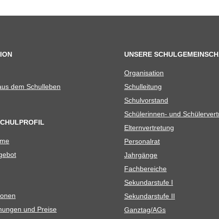
ION
UNSERE SCHULGEMEINSCH
Orga­ni­sa­tion
 aus dem Schulleben
Schul­lei­tung
Schul­vor­stand
Schü­le­rin­nen- und Schülerver
SCHULPROFIL
Eltern­ver­tre­tung
ame
Per­so­nal­rat
e­bot
Jahr­gänge
Fach­be­rei­che
Sekun­dar­stufe I
io­nen
Sekun­dar­stufe II
­nun­gen und Preise
Ganztag/​​AGs