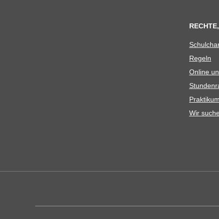
RECHTE,
Schul­cha
Regeln
Online un
Stun­den­r
Prak­ti­
Wir such