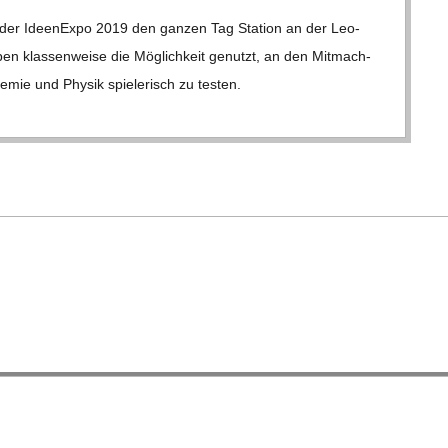
er Ideen­Expo 2019 den gan­zen Tag Sta­tion an der Leo­­
n klas­sen­weise die Mög­lich­keit genutzt, an den Mit­mach­
­mie und Phy­sik spie­le­risch zu tes­ten.