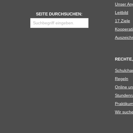
Unser Ang
Leit­bild
SEITE DURCHSUCHEN:
17 Ziele
Koope­ra­t
Aus­zeich
RECHTE,
Schul­cha
Regeln
Online un
Stun­den­r
Prak­ti­
Wir such