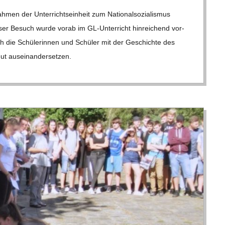
n der Unter­richts­ein­heit zum Natio­nal­so­zia­lis­mus
­ser Besuch wurde vorab im GL-Unter­richt hin­rei­chend vor­
sich die Schü­le­rin­nen und Schü­ler mit der Geschichte des
t aus­ein­an­der­set­zen.