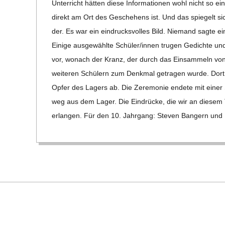
Unter­richt hät­ten diese Infor­ma­tio­nen wohl nicht so 
direkt am Ort des Gesche­hens ist. Und das spie­gelt sich
der. Es war ein ein­drucks­vol­les Bild. Nie­mand sagte e
Einige aus­ge­wählte Schüler/​​innen tru­gen Gedichte und
vor, wonach der Kranz, der durch das Ein­sam­meln von
wei­te­ren Schü­lern zum Denk­mal getra­gen wurde. Dort le
Opfer des Lagers ab. Die Zere­mo­nie endete mit einer
weg aus dem Lager. Die Ein­drü­cke, die wir an die­sem
erlan­gen. Für den 10. Jahr­gang: Ste­ven Ban­gern und 