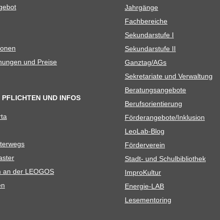
e­bot
Jahr­gänge
Fach­be­rei­che
Sekun­dar­stufe I
io­nen
Sekun­dar­stufe II
­nun­gen und Preise
Ganztag/​​AGs
Sekre­ta­riate und Verwaltung
Bera­tungs­an­ge­bote
 PFLICHTEN UND INFOS
Berufs­ori­en­tie­rung
rta
Förderangebote/​​Inklusion
Leo­Lab-Blog
ter­wegs
För­der­ver­ein
as­ter
Stadt- und Schulbibliothek
kum an der LEOGOS
Impro­Kul­tur
en
Ener­­gie-LAB
Lese­men­to­ring