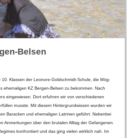
ergen-Belsen
 10. Klas­sen der Leo­­nore-Gol­d­­schmidt-Schule, die Mög­
es ehe­ma­li­gen KZ Ber­­gen-Bel­­sen zu bekom­men. Nach
 ein­ge­wie­sen. Dort erfuh­ren wir von ver­schie­de­nen
rfül­len musste. Mit die­sem Hin­ter­grund­wis­sen wur­den wir
e­nen Bara­cken und ehe­ma­li­gen Latri­nen geführt. Neben­bei
en Anmer­kun­gen über den bru­ta­len All­tag der Gefan­ge­nen.
imes kon­fron­tiert und das ging vie­len wirk­lich nah. Im