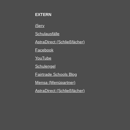
EXTERN
iServ
Schul­aus­fälle
Astra­Di­rect (Schließ­fä­cher)
Face­book
You­Tube
Schul­en­gel
Fair­trade Schools Blog
Mensa (Menü­part­ner)
Astra­Di­rect (Schließ­fä­cher)