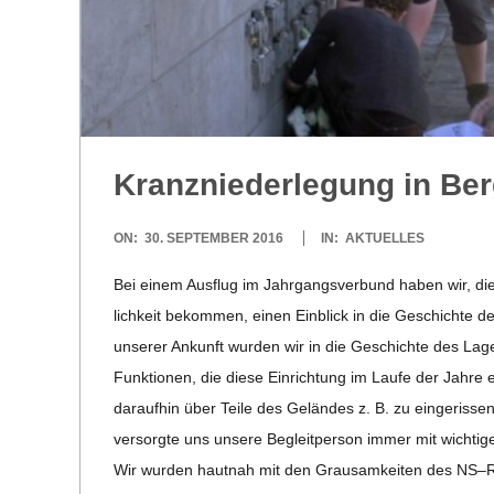
C
H
U
L
Kranz­nie­der­le­gung in B
E
2016-
ON:
30. SEPTEMBER 2016
IN:
AKTUELLES
09-
Bei einem Aus­flug im Jahr­gangs­ver­bund haben wir, die
30
lich­keit bekom­men, einen Ein­blick in die Geschichte d
unse­rer Ankunft wur­den wir in die Geschichte des Lagers
Funk­tio­nen, die diese Ein­rich­tung im Laufe der Jahre e
dar­auf­hin über Teile des Gelän­des z. B. zu ein­ge­ris­s
ver­sorgte uns unsere Begleit­per­son immer mit wich­ti­g
Wir wur­den haut­nah mit den Grau­sam­kei­ten des NS–Reg