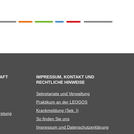
AFT
IMPRESSUM, KONTAKT UND
RECHTLICHE HINWEISE
Sekre­ta­riate und Verwaltung
Prak­ti­kum an der LEOGOS
Krank­mel­dung (Sek. I)
tretung
So fin­den Sie uns
Impres­sum und Datenschutzerklärung