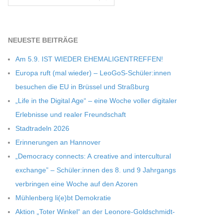
NEU­ESTE BEITRÄGE
Am 5.9. IST WIEDER EHEMALIGENTREFFEN!
Europa ruft (mal wie­der) – LeoGoS-Schüler:innen
besu­chen die EU in Brüs­sel und Straßburg
„Life in the Digi­tal Age“ – eine Woche vol­ler digi­ta­ler
Erleb­nisse und rea­ler Freundschaft
Stadt­ra­deln 2026
Erin­ne­run­gen an Hannover
„Demo­cracy con­nects: A crea­tive and inter­cul­tu­ral
exch­ange” – Schüler:innen des 8. und 9 Jahr­gangs
ver­brin­gen eine Woche auf den Azoren
Müh­len­berg li(e)bt Demokratie
Aktion „Toter Win­kel“ an der Leonore-Goldschmidt-