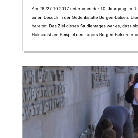
11-
C
Am 26./27.10.2017 unter­nahm der 10. Jahr­gang im Rah­me
12
einen Besuch in der Gedenk­stätte Ber­­gen-Bel­­sen. Die
H
be­rei­tet. Das Ziel die­ses Stu­di­en­ta­ges war es, dass 
Holo­caust am Bei­spiel des Lagers Ber­­gen-Bel­­sen erneu
M
I
D
T
-
S