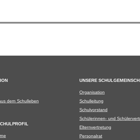
ION
UNSERE SCHULGEMEINSCH
Orga­ni­sa­tion
 aus dem Schulleben
Schul­lei­tung
Schul­vor­stand
Schü­le­rin­nen- und Schülerver
SCHULPROFIL
Eltern­ver­tre­tung
ame
Per­so­nal­rat