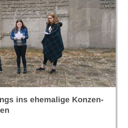
ngs ins ehe­ma­lige Kon­zen­
sen