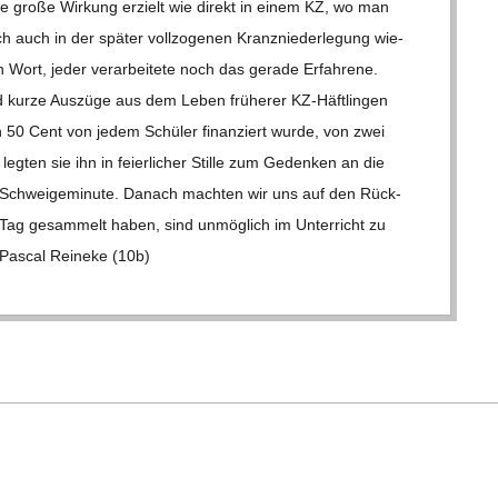
eine große Wir­kung erzielt wie direkt in einem KZ, wo man
 auch in der spä­ter voll­zo­ge­nen Kranz­nie­der­le­gung wie­
in Wort, jeder ver­ar­bei­tete noch das gerade Erfah­rene.
 kurze Aus­züge aus dem Leben frü­he­rer KZ-Häf­t­­lin­­gen
 50 Cent von jedem Schü­ler finan­ziert wurde, von zwei
g­ten sie ihn in fei­er­li­cher Stille zum Geden­ken an die
 Schwei­ge­mi­nute. Danach mach­ten wir uns auf den Rück­
 Tag gesam­melt haben, sind unmög­lich im Unter­richt zu
Pas­cal Rei­neke (10b)