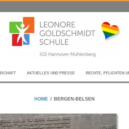
N­SCHAFT
AKTU­EL­LES UND PRESSE
RECHTE, PFLICH­TEN U
HOME
BERGEN-BELSEN