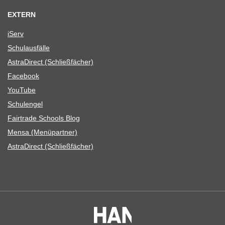
EXTERN
iServ
Schul­aus­fälle
Astra­Di­rect (Schließ­fä­cher)
Face­book
You­Tube
Schul­en­gel
Fair­trade Schools Blog
Mensa (Menü­part­ner)
Astra­Di­rect (Schließ­fä­cher)