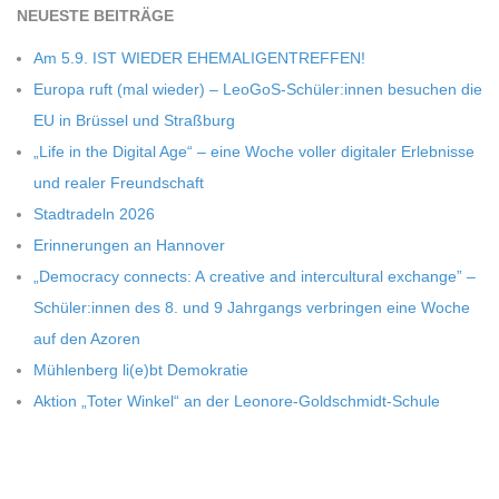
NEU­ESTE BEITRÄGE
Am 5.9. IST WIEDER EHEMALIGENTREFFEN!
Europa ruft (mal wie­der) – LeoGoS-Schüler:innen besu­chen die
EU in Brüs­sel und Straßburg
„Life in the Digi­tal Age“ – eine Woche vol­ler digi­ta­ler Erleb­nisse
und rea­ler Freundschaft
Stadt­ra­deln 2026
Erin­ne­run­gen an Hannover
„Demo­cracy con­nects: A crea­tive and inter­cul­tu­ral exch­ange” –
Schüler:innen des 8. und 9 Jahr­gangs ver­brin­gen eine Woche
auf den Azoren
Müh­len­berg li(e)bt Demokratie
Aktion „Toter Win­kel“ an der Leonore-Goldschmidt-Schule