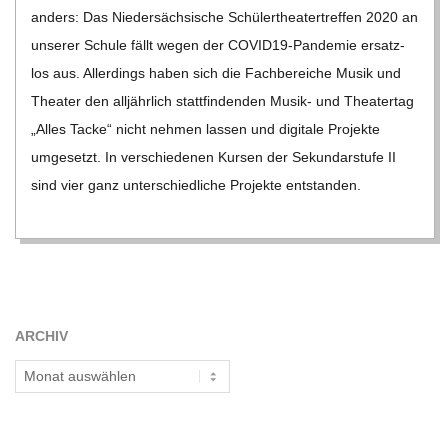
C
13
anders: Das Nie­der­säch­si­sche Schü­ler­thea­ter­tref­fen 2020 an
unse­rer Schule fällt wegen der COVI­­D19-Pan­­de­­mie ersatz­
H
los aus. Aller­dings haben sich die Fach­be­rei­che Musik und
Thea­ter den all­jähr­lich statt­fin­den­den Musik- und Thea­ter­tag
U
„Alles Tacke“ nicht neh­men las­sen und digi­tale Pro­jekte
umge­setzt. In ver­schie­de­nen Kur­sen der Sekun­dar­stufe II
L
sind vier ganz unter­schied­li­che Pro­jekte ent­stan­den.
E
ARCHIV
Archiv