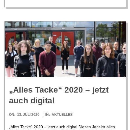
C
H
M
I
D
T
„Alles Tacke“ 2020 – jetzt
-
auch digital
S
2020-
ON:
13. JULI 2020
IN:
AKTUELLES
07-
„Alles Tacke“ 2020 – jetzt auch digi­tal Die­ses Jahr ist alles