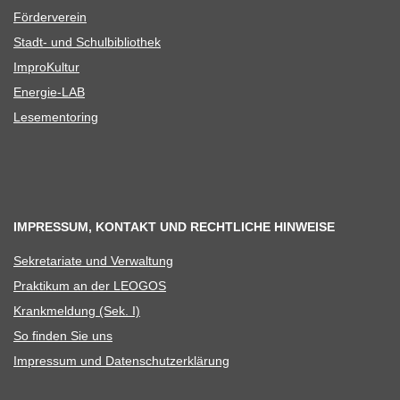
För­der­ver­ein
Stadt- und Schulbibliothek
Impro­Kul­tur
Ener­­gie-LAB
Lese­men­to­ring
IMPRESSUM, KONTAKT UND RECHTLICHE HINWEISE
Sekre­ta­riate und Verwaltung
Prak­ti­kum an der LEOGOS
Krank­mel­dung (Sek. I)
So fin­den Sie uns
Impres­sum und Datenschutzerklärung