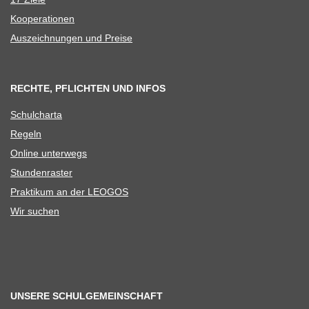
Koope­ra­tio­nen
Aus­zeich­nun­gen und Preise
RECHTE, PFLICHTEN UND INFOS
Schul­charta
Regeln
Online unter­wegs
Stun­den­ras­ter
Prak­ti­kum an der LEOGOS
Wir suchen
UNSERE SCHULGEMEINSCHAFT