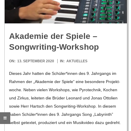
R
E
Aka­de­mie der Spiele –
-
Songwriting-Workshop
G
2020-
ON:
13. SEPTEMBER 2020
IN:
AKTUELLES
09-
O
Die­ses Jahr hat­ten die Schüler*innen des 9. Jahr­gangs im
13
Rah­men der „Aka­de­mie der Spiele“ eine beson­dere Pro­jekt­
L
wo­che. Neben vie­len Work­shops, wie Pyro­tech­nik, Kochen
und Zir­kus, lei­te­ten die Brü­der Leo­nard und Jonas Otto­lien
D
sowie Herr Hartsch den Son­g­­wri­­ting-Work­­shop. In die­sem
haben Schüler*innen des 9. Jahr­gangs Song „Laby­rinth”
S
selbst getex­tet, pro­du­ziert und ein Musik­vi­deo dazu gedreht.