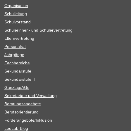
Orga­ni­sa­tion
Schul­lei­tung
Schul­vor­stand
Schü­le­rin­nen- und Schülervertretung
Eltern­ver­tre­tung
Per­so­nal­rat
Jahr­gänge
Fach­be­rei­che
Sekun­dar­stufe I
Sekun­dar­stufe II
Ganztag/​​AGs
Sekre­ta­riate und Verwaltung
Bera­tungs­an­ge­bote
Berufs­ori­en­tie­rung
Förderangebote/​​Inklusion
Leo­Lab-Blog