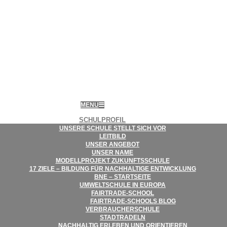
MENU
SCHUL­PRO­FIL
UNSERE SCHULE STELLT SICH VOR
LEIT­BILD
UNSER ANGE­BOT
UNSER NAME
MODELL­PRO­JEKT ZUKUNFTSSCHULE
17 ZIELE – BIL­DUNG FÜR NACH­HAL­TIGE ENTWICKLUNG
BNE – STARTSEITE
UMWELT­SCHULE IN EUROPA
FAIR­­TRADE-SCHOOL
FAIR­TRADE-SCHOOLS BLOG
VER­BRAU­CHER­SCHULE
STADT­RA­DELN
NACH­HAL­TIG ERLE­BEN UND ORIENTIEREN