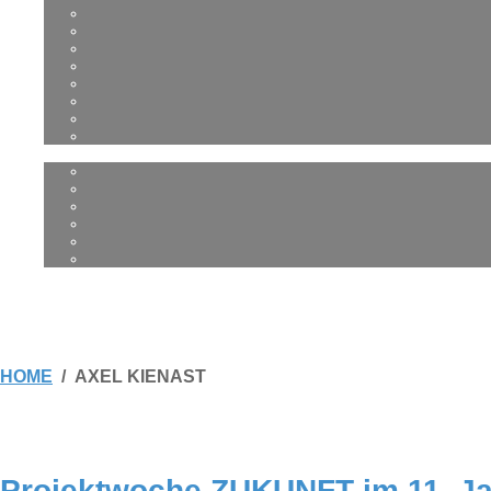
HOME
AXEL KIENAST
Pro­jekt­wo­che ZUKUNFT im 11. J