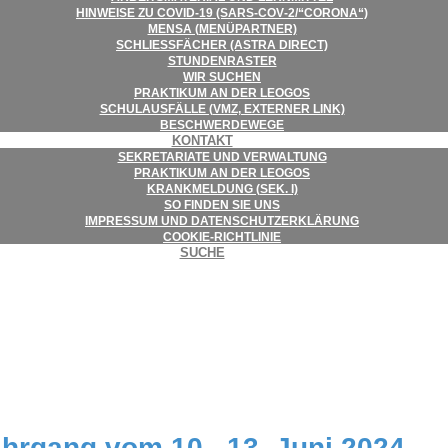
HIN­WEISE ZU COVID-19 (SARS-COV‑2/“CORONA“)
MENSA (MENÜ­PART­NER)
SCHLIESS­FÄ­CHER (ASTRA DIRECT)
STUN­DEN­RAS­TER
WIR SUCHEN
PRAK­TI­KUM AN DER LEOGOS
SCHUL­AUS­FÄLLE (VMZ, EXTER­NER LINK)
BESCHWER­DE­WEGE
KON­TAKT
SEKRE­TA­RIATE UND VERWALTUNG
PRAK­TI­KUM AN DER LEOGOS
KRANK­MEL­DUNG (SEK. I)
SO FIN­DEN SIE UNS
IMPRES­SUM UND DATENSCHUTZERKLÄRUNG
COO­KIE-RICHT­LI­NIE
SUCHE
ahr­gang vom 10.–13. Juni 2024