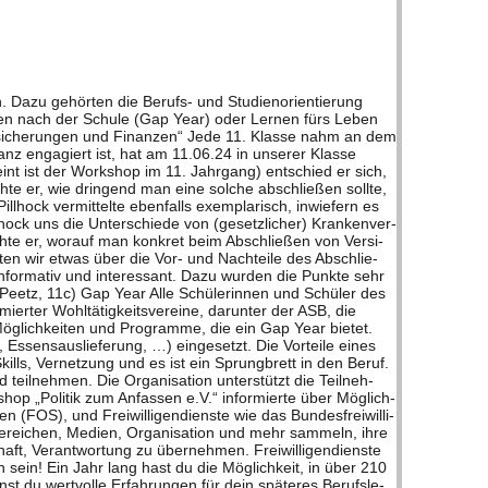
z.B. bei dm Dro­ge­rie­markt ein Lip­pen­pee­ling her­ge­stellt oder bei der Uni­ver­si­tät Göt­tin­gen die Zuta­ten­lis­ten von Lebens­mit­teln ana­ly­siert. Alle Schüler*innen wur­den in feste Klein­grup­pen ein­ge­teilt und wan­der­ten mit ihren Grup­pen nach einem vor­ge­ge­be­nen Ablauf von Stand zu Stand. Zum Schluss gab es dann noch die Mög­lich­keit, sich frei mit Unternehmensvertreter*innen aus­zu­tau­schen. Der Berufs­par­cours wurde orga­ni­siert und beglei­tet von Mar­tina Czayka vom Team der Up Con­sul­ting GmbH. Zum Berufs­­­weg-Par­­cours gehört auch die Berufs­­­weg-App, die bereits eine Woche vor dem Berufs­­­weg-ein­­ge­­führt wurde. Jugend­li­che kön­nen damit ihre Stär­ken und Inter­es­sen her­aus­fin­den, ihren Lebens­lauf erstel­len und sich auf ganz ein­fa­chem Weg für Prak­ti­kum, Aus­bil­dung oder Neben­job bewer­ben. Tag der Stu­di­en­be­rufe Am Don­ners­tag, 13.06.2024 war der „Tag der Stu­di­en­be­rufe“, bei dem eine Vor­stel­lung von unter­schied­li­cher Stu­di­en­be­ru­fen durch Referent*innen statt­fand. Die Schüler*innen des 11. Jahr­gangs konn­ten an zwei aus­ge­wähl­ten und für sich inter­es­san­ten Vor­stel­lun­gen teil­neh­men und beka­men die Chance über die jewei­li­gen Wer­de­gänge der Referent*innen und deren Stu­di­en­gänge eini­ges zu erfah­ren. Die Kurse gin­gen jeweils 45 Minu­ten. Ich habe am Work­shop „Body­s­treet“ mit Axel Kien­ast und einer dual Stu­die­ren­den teil­ge­nom­men. Sie hat über ihr dua­les Stu­dium berich­tet, so dass man einen guten Ein­blick in die­sen Stu­di­en­gang bekom­men hat. Axel Kien­ast erzählte, wie er zu die­sem Beruf kam und was man für Fähig­kei­ten mit­brin­gen muss. Man hat auch einen guten Ein­blick in die Arbeits­welt des Beru­fes bekom­men. Durch die sehr freund­li­che und läs­sige Art, ist mir die­ser Work­shop posi­tiv in Erin­ne­rung geblie­ben. In mei­nem zwei­ten Work­shop „Medi­en­de­sign und Visual Arts“ wurde vor­ge­stellt, wel­che Mög­lich­kei­ten die­ses Stu­dium bie­tet. Der Refe­rent hat von sei­nen eige­nen Erfah­run­gen erzählt und was für Inhalte in der Aus­bil­dung durch­ge­führt wer­den. Auf der Aka­de­mie Dr. Buh­mann dau­ert die Aus­bil­dung zwei Jahre. Zusätz­lich macht man ein Prak­ti­kum von vier bis sechs Wochen. Das dritte Jahr beinhal­tet ein Aus­lands­auf­ent­halt in Irland oder Eng­land. Dort stu­die­ren die Stu­den­ten und Stu­den­tin­nen ein Jahr. Man kann die­sen Wer­de­gang evtl. mit­hilfe von BAföG und Sti­pen­dien finan­zie­ren. Der Refe­rent war sehr freund­lich und war auf Fra­gen anzu­spre­chen. Ins­ge­samt fand ich die­sen Tag sehr gut um evtl. her­aus­zu­fin­den, in wel­che Rich­tung man ein­mal gehen möchte. Es hilft zur Ori­en­tie­rung und gi