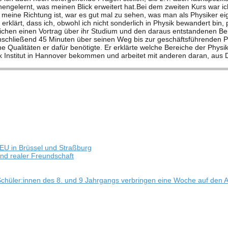
EU in Brüs­sel und Straßburg
e und rea­ler Freundschaft
 – Schüler:innen des 8. und 9 Jahr­gangs ver­brin­gen eine Woche auf den