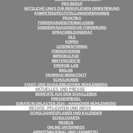
PRO BERUF
NÜTZ­LI­CHE LINKS ZUR BERUF­LI­CHEN ORIENTIERUNG
KOM­PE­TENZ­FEST­STEL­LUNGS­VER­FAH­REN
PRAK­TIKA
FÖRDERANGEBOTE/​​INKLUSION
SON­DER­PÄD­AGO­GI­SCHE FÖRDERUNG
SPRACHBILDUNG/​​DAZ
QLS
KOPRO
LESE­MEN­TO­RING
FÖR­DER­VER­EIN
IMPRO­KUL­TUR
MINT-PRO­­JEKTE
ENER­­GIE-LAB
BIO­LAB
FAHR­RAD-WER­K­STATT
SCHUL­HUNDE
STADT- UND SCHUL­BI­BLIO­THEK MÜHLENBERG
AKTU­EL­LES UND PRESSE
BERICHTE AUS DEM SCHULLEBEN
PRES­SE­SPIE­GEL
SONATE IN URLAU­TEN 2024 – HAN­NO­VER MÜHLENBERG
RECHTE, PFLICH­TEN UND INFOS
SCHUL­JAH­RES­PLA­NER UND KALENDER
SCHUL­CHARTA
REGELN
ONLINE UNTER­WEGS
ARBEITS­MA­TE­RIAL UND LERNMITTEL