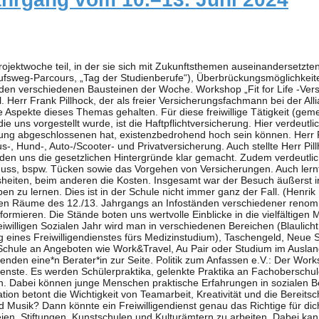
­lands­auf­ent­halts und stellt allen Rei­sen­den eine*n Berater*in zur Seite. Poli­tik zum Anfas­sen e.V.: Der Work­shop „Poli­tik zum Anfas­sen e.V.“ infor­mierte über Mög­lich­kei­ten für ein Gap Year, ins­be­son­dere durch Prak­tika und Frei­wil­li­gen­dienste. Es wer­den Schü­ler­prak­tika, gelenkte Prak­tika an Fach­ober­schu­len (FOS), und Frei­wil­li­gen­dienste wie das Bun­des­frei­wil­li­gen­dienst (BFD) und das Frei­wil­lige Öko­lo­gi­sche Jahr (FÖJ) ange­bo­ten. Dabei kön­nen junge Men­schen prak­ti­sche Erfah­run­gen in sozia­len Berei­chen, Medien, Orga­ni­sa­tion und mehr sam­meln, ihre Fähig­kei­ten wei­ter­ent­wi­ckeln und aktiv Pro­jekte gestal­ten. Die Orga­ni­sa­tion betont die Wich­tig­keit von Team­ar­beit, Krea­ti­vi­tät und die Bereit­schaft, Ver­ant­wor­tung zu über­neh­men. Frei­wil­li­gen­dienste Kul­tur und Bil­dung: Inter­es­sierst du dich für Poli­tik und Kul­tur, Kunst und Musik? Dann könnte ein Frei­wil­li­gen­dienst genau das Rich­tige für dich sein! Ein Jahr lang hast du die Mög­lich­keit, in über 210 ver­schie­de­nen Ein­rich­tun­gen und Insti­tu­tio­nen wie Musik­schu­len, Par­teien, Stif­tun­gen, Kunst­schu­len und Kul­tur­äm­tern zu arbei­ten. Dabei kannst du wert­volle Erfah­run­gen für dein spä­te­res Berufs­le­ben sam­meln und viele span­nende Men­schen ken­nen­ler­nen. Das Beste daran: Du ver­dienst dir ein Taschen­geld und wirst bei Stu­di­en­platz­be­wer­bun­gen bevor­zugt. Inter­es­siert? Dann schau mal hier: → www​.lkjnds​.de (exter­ner Link) Johan­­ni­­ter-Unfall-Hilfe e.V.: Die Johan­ni­ter Han­no­ver haben uns erzählt, das man bei ihnen nicht nur die typi­schen Aus­bil­dungs­mög­lich­kei­ten zum Ret­tungs­sa­ni­tä­ter oder Not­fall­sa­ni­tä­ter hat, son­dern auch in den Berei­chen Fahr­dienst, Erste-Hilfe Trai­ning, Haus­not­ruf, Menü­se­rvice, Kin­der­ta­ges­stät­ten Ganz­tags­schul­be­treu­ung und Flücht­lings­hilfe arbei­ten kann. Allem voran ging es aller­dings um die Mög­lich­keit eines FSJ bzw. BFD. Dabei kann man in Han­no­ver, Garb­sen, Lan­gen­ha­gen, Wunstorf, Ron­nen­berg, Lan­des­ber­gen und Schwarm­stedt tätig sein. Alle wei­te­ren Infos kann man unter → fsj​-han​no​ver​.de (exter­ner Link) fin­den. AFS Inter­kul­tu­relle Begeg­nun­gen e.V.: In dem Work­shop von der AFS ging es um Schü­ler­aus­tau­sche, Frei­wil­li­gen­dienste und Gast­fa­mi­li­en­pro­gramme, die über einen Zeit­raum von 3– 12 Mona­ten dau­ern. Die AFS ist ein inter­na­tio­na­les Netz­werk mit Part­ner­or­ga­ni­sa­tio­nen in über 50 Län­dern mit ver­schie­de­nen Ein­satz­fel­dern. Außer­dem gibt es zahl­rei­che För­der­mög­lich­kei­ten und sogar Sti­pen­dien wodurch jeder der sich dafür inter­es­siert best­mög­lich unter­stützt und geför­dert wer­den kann. Dia­ko­nie: Der Work­shop wurde ein­ge­lei­tet mit Fal­ten einem Ori­gami Her­zens wäh­rend­des­sen die ers­ten Infor­ma­tio­nen gesagt wur­den. Die Dia­ko­nie gehört zur Katho­li­schen Kir­che und bie­tet soziale Berufe im frei­wil­li­gen Dienst. Die Dia­ko­nie hat Stel­len in Schu­len, Kin­der­gär­ten, Kran­ken­häu­sern und in der Hei­ler­zie­hungs­pflege. Es gibt ver­pflich­tende Semi­nare und auch Ein­satz­stel­len mit Unter­künf­ten wo die Miete über­nom­men wird. Bericht der Klasse 11f Berufs­­­weg-Par­­cours Am Mitt­woch, den 12.06.2024 kamen ver­schie­de­nen Unter­neh­men in die Turn­halle und infor­mier­ten die Schüler*innen des 11. Jahr­gangs an Stän­den über die Ausbildungs‑, Stu­­dien- und andere Kar­rie­re­mög­lich­kei­ten. Teil­weise brach­ten sie berufs- oder unter­neh­mens­ty­pi­sche Auf­ga­ben mit, damit die Schüler*innen einen klei­nen Ein­blick in die Pra­xis erhiel­ten. So wurde 