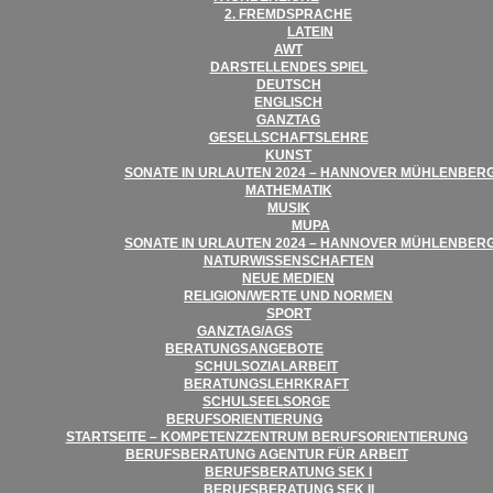
2. FREMD­SPRA­CHE
LATEIN
AWT
DAR­STEL­LEN­DES SPIEL
DEUTSCH
ENG­LISCH
GANZ­TAG
GESELL­SCHAFTS­LEHRE
KUNST
SONATE IN URLAU­TEN 2024 – HAN­NO­VER MÜHLENBER
MATHE­MA­TIK
MUSIK
MUPA
SONATE IN URLAU­TEN 2024 – HAN­NO­VER MÜHLENBER
NATUR­WIS­SEN­SCHAF­TEN
NEUE MEDIEN
RELIGION/​​WERTE UND NORMEN
SPORT
GANZTAG/​​AGS
BERA­TUNGS­AN­GE­BOTE
SCHUL­SO­ZI­AL­AR­BEIT
BERA­TUNGS­LEHR­KRAFT
SCHUL­SEEL­SORGE
BERUFS­ORI­EN­TIE­RUNG
START­SEITE – KOM­PE­TENZ­ZEN­TRUM BERUFSORIENTIERUNG
BERUFS­BE­RA­TUNG AGEN­TUR FÜR ARBEIT
BERUFS­BE­RA­TUNG SEK I
BERUFS­BE­RA­TUNG SEK II