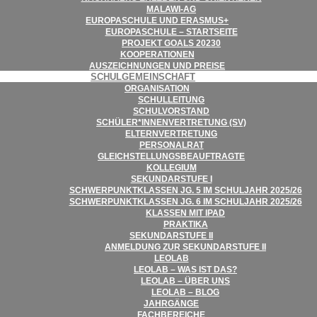
MALAWI-AG
EURO­PA­SCHULE UND ERASMUS+
EURO­PA­SCHULE – STARTSEITE
PRO­JEKT GOALS 20230
KOOPE­RA­TIO­NEN
AUS­ZEICH­NUN­GEN UND PREISE
SCHUL­GE­MEIN­SCHAFT
ORGA­NI­SA­TION
SCHUL­LEI­TUNG
SCHUL­VOR­STAND
SCHÜLER*INNENVERTRETUNG (SV)
ELTERN­VER­TRE­TUNG
PER­SO­NAL­RAT
GLEICH­STEL­LUNGS­BE­AUF­TRAGTE
KOL­LE­GIUM
SEKUN­DAR­STUFE I
SCHWER­PUNKT­KLAS­SEN JG. 5 IM SCHUL­JAHR 2025/​​26
SCHWER­PUNKT­KLAS­SEN JG. 6 IM SCHUL­JAHR 2025/​​26
KLAS­SEN MIT IPAD
PRAK­TIKA
SEKUN­DAR­STUFE II
ANMEL­DUNG ZUR SEKUN­DAR­STUFE II
LEO­LAB
LEO­LAB – WAS IST DAS?
LEO­LAB – ÜBER UNS
LEO­LAB – BLOG
JAHR­GÄNGE
FACH­BE­REI­CHE