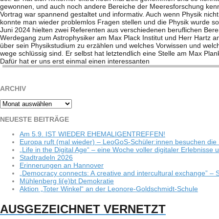
ARCHIV
Archiv
NEU­ESTE BEITRÄGE
Am 5.9. IST WIEDER EHEMALIGENTREFFEN!
Europa ruft (mal wie­der) – LeoGoS-Schüler:innen besu­chen die 
„Life in the Digi­tal Age“ – eine Woche vol­ler digi­ta­ler Erleb­niss
Stadt­ra­deln 2026
Erin­ne­run­gen an Hannover
„Demo­cracy con­nects: A crea­tive and inter­cul­tu­ral exch­ange”
Müh­len­berg li(e)bt Demokratie
Aktion „Toter Win­kel“ an der Leonore-Goldschmidt-Schule
AUSGEZEICHNET VERNETZT