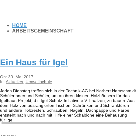
HOME
ARBEITSGEMEINSCHAFT
Ein Haus für Igel
2017-
On:
30. Mai 2017
05-
In:
Aktuelles
,
Umweltschule
30
Jeden Diens­tag tref­fen sich in der Tech­­nik-AG bei Nor­bert Hamschmidt
Schü­le­rin­nen und Schü­ler, um an ihren klei­nen Holz­häu­sern für das
Igel­haus-Pro­­jekt, d.i. Igel-Schutz-Initia­­tive e.V. Laat­zen, zu bauen. Aus
dem Holz von aus­ran­gier­ten Tischen, Schrän­ken und Schrank­tü­ren
und andere Holz­res­ten, Schrau­ben, Nägeln, Dach­pappe und Farbe
ent­steht nach und nach mit Hilfe einer Scha­blone eine Behau­sung
für Igel.