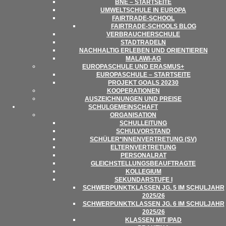
BNE – STARTSEITE
UMWELT­SCHULE IN EUROPA
FAIR­­TRADE-SCHOOL
FAIR­TRADE-SCHOOLS BLOG
VER­BRAU­CHER­SCHULE
STADT­RA­DELN
NACH­HAL­TIG ERLE­BEN UND ORIENTIEREN
MALAWI-AG
EURO­PA­SCHULE UND ERASMUS+
EURO­PA­SCHULE – STARTSEITE
PRO­JEKT GOALS 20230
KOOPE­RA­TIO­NEN
AUS­ZEICH­NUN­GEN UND PREISE
SCHUL­GE­MEIN­SCHAFT
ORGA­NI­SA­TION
SCHUL­LEI­TUNG
SCHUL­VOR­STAND
SCHÜLER*INNENVERTRETUNG (SV)
ELTERN­VER­TRE­TUNG
PER­SO­NAL­RAT
GLEICH­STEL­LUNGS­BE­AUF­TRAGTE
KOL­LE­GIUM
SEKUN­DAR­STUFE I
SCHWER­PUNKT­KLAS­SEN JG. 5 IM SCHUL­JAHR
2025/​​26
SCHWER­PUNKT­KLAS­SEN JG. 6 IM SCHUL­JAHR
2025/​​26
KLAS­SEN MIT IPAD