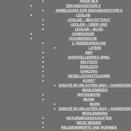
PRAK­TIKA
SEKUN­DAR­STUFE II
ANMEL­DUNG ZUR SEKUN­DAR­STUFE II
LEO­LAB
LEO­LAB – WAS IST DAS?
LEO­LAB – ÜBER UNS
LEO­LAB – BLOG
JAHR­GÄNGE
FACH­BE­REI­CHE
2. FREMD­SPRA­CHE
LATEIN
AWT
DAR­STEL­LEN­DES SPIEL
DEUTSCH
ENG­LISCH
GANZ­TAG
GESELL­SCHAFTS­LEHRE
KUNST
SONATE IN URLAU­TEN 2024 – HAN­NO­VER
MÜHLENBERG
MATHE­MA­TIK
MUSIK
MUPA
SONATE IN URLAU­TEN 2024 – HAN­NO­VER
MÜHLENBERG
NATUR­WIS­SEN­SCHAF­TEN
NEUE MEDIEN
RELIGION/​​WERTE UND NORMEN