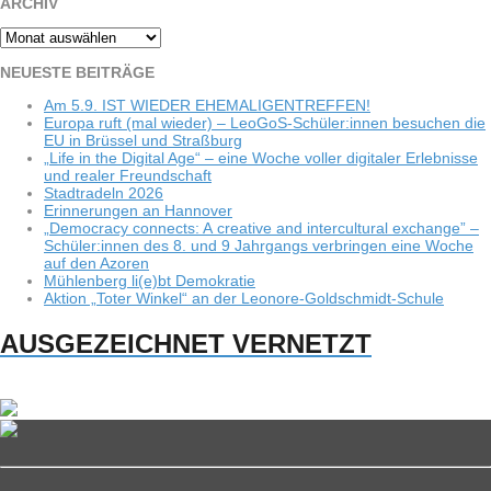
ARCHIV
Archiv
NEU­ESTE BEITRÄGE
Am 5.9. IST WIEDER EHEMALIGENTREFFEN!
Europa ruft (mal wie­der) – LeoGoS-Schüler:innen besu­chen die
EU in Brüs­sel und Straßburg
„Life in the Digi­tal Age“ – eine Woche vol­ler digi­ta­ler Erleb­nisse
und rea­ler Freundschaft
Stadt­ra­deln 2026
Erin­ne­run­gen an Hannover
„Demo­cracy con­nects: A crea­tive and inter­cul­tu­ral exch­ange” –
Schüler:innen des 8. und 9 Jahr­gangs ver­brin­gen eine Woche
auf den Azoren
Müh­len­berg li(e)bt Demokratie
Aktion „Toter Win­kel“ an der Leonore-Goldschmidt-Schule
AUSGEZEICHNET VERNETZT