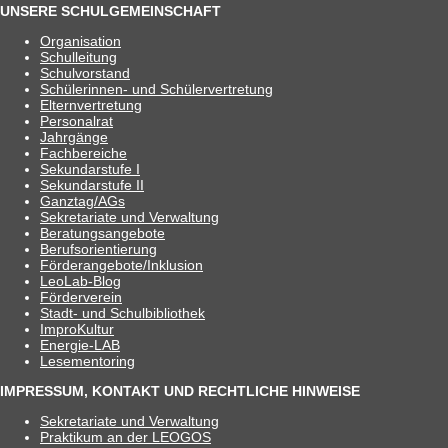
UNSERE SCHULGEMEINSCHAFT
Orga­ni­sa­tion
Schul­lei­tung
Schul­vor­stand
Schü­le­rin­nen- und Schülervertretung
Eltern­ver­tre­tung
Per­so­nal­rat
Jahr­gänge
Fach­be­rei­che
Sekun­dar­stufe I
Sekun­dar­stufe II
Ganztag/​​AGs
Sekre­ta­riate und Verwaltung
Bera­tungs­an­ge­bote
Berufs­ori­en­tie­rung
Förderangebote/​​Inklusion
Leo­Lab-Blog
För­der­ver­ein
Stadt- und Schulbibliothek
Impro­Kul­tur
Ener­­gie-LAB
Lese­men­to­ring
IMPRESSUM, KONTAKT UND RECHTLICHE HINWEISE
Sekre­ta­riate und Verwaltung
Prak­ti­kum an der LEOGOS