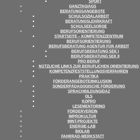
SPORT
GANZTAG/​​AGS
BERA­TUNGS­AN­GE­BOTE
SCHUL­SO­ZI­AL­AR­BEIT
BERA­TUNGS­LEHR­KRAFT
SCHUL­SEEL­SORGE
BERUFS­ORI­EN­TIE­RUNG
START­SEITE – KOM­PE­TENZ­ZEN­TRUM
BERUFSORIENTIERUNG
BERUFS­BE­RA­TUNG AGEN­TUR FÜR ARBEIT
BERUFS­BE­RA­TUNG SEK I
BERUFS­BE­RA­TUNG SEK II
PRO BERUF
NÜTZ­LI­CHE LINKS ZUR BERUF­LI­CHEN ORIENTIERUNG
KOM­PE­TENZ­FEST­STEL­LUNGS­VER­FAH­REN
PRAK­TIKA
FÖRDERANGEBOTE/​​INKLUSION
SON­DER­PÄD­AGO­GI­SCHE FÖRDERUNG
SPRACHBILDUNG/​​DAZ
QLS
KOPRO
LESE­MEN­TO­RING
FÖR­DER­VER­EIN
IMPRO­KUL­TUR
MINT-PRO­­JEKTE
ENER­­GIE-LAB
BIO­LAB
FAHR­RAD-WER­K­STATT