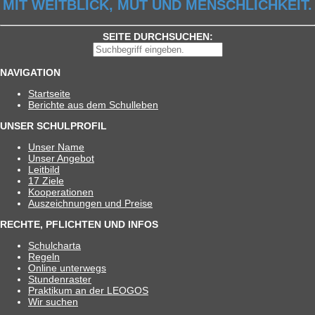
MIT WEITBLICK, MUT UND MENSCHLICHKEIT.
SEITE DURCHSUCHEN:
NAVIGATION
Start­seite
Berichte aus dem Schulleben
UNSER SCHULPROFIL
Unser Name
Unser Ange­bot
Leit­bild
17 Ziele
Koope­ra­tio­nen
Aus­zeich­nun­gen und Preise
RECHTE, PFLICHTEN UND INFOS
Schul­charta
Regeln
Online unter­wegs
Stun­den­ras­ter
Prak­ti­kum an der LEOGOS
Wir suchen