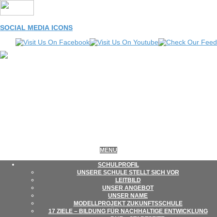
Skip
to
content
SOCIAL MEDIA ICONS
LEONORE-
Primary
MENU
Navigation
Menu
SCHUL­PRO­FIL
UNSERE SCHULE STELLT SICH VOR
GOLDSCHMIDT-
LEIT­BILD
UNSER ANGE­BOT
UNSER NAME
MODELL­PRO­JEKT ZUKUNFTSSCHULE
SCHULE
17 ZIELE – BIL­DUNG FÜR NACH­HAL­TIGE ENTWICKLUNG