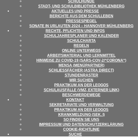
SCHUL­HUNDE
STADT- UND SCHUL­BI­BLIO­THEK MÜHLENBERG
AKTU­EL­LES UND PRESSE
BERICHTE AUS DEM SCHULLEBEN
PRES­SE­SPIE­GEL
SONATE IN URLAU­TEN 2024 – HAN­NO­VER MÜHLENBERG
RECHTE, PFLICH­TEN UND INFOS
SCHUL­JAH­RES­PLA­NER UND KALENDER
SCHUL­CHARTA
REGELN
ONLINE UNTER­WEGS
ARBEITS­MA­TE­RIAL UND LERNMITTEL
HIN­WEISE ZU COVID-19 (SARS-COV‑2/“CORONA“)
MENSA (MENÜ­PART­NER)
SCHLIESS­FÄ­CHER (ASTRA DIRECT)
STUN­DEN­RAS­TER
WIR SUCHEN
PRAK­TI­KUM AN DER LEOGOS
SCHUL­AUS­FÄLLE (VMZ, EXTER­NER LINK)
BESCHWER­DE­WEGE
KON­TAKT
SEKRE­TA­RIATE UND VERWALTUNG
PRAK­TI­KUM AN DER LEOGOS
KRANK­MEL­DUNG (SEK. I)
SO FIN­DEN SIE UNS
IMPRES­SUM UND DATENSCHUTZERKLÄRUNG
COO­KIE-RICHT­LI­NIE
SUCHE