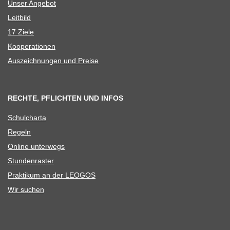
Unser Ange­bot
Leit­bild
17 Ziele
Koope­ra­tio­nen
Aus­zeich­nun­gen und Preise
RECHTE, PFLICHTEN UND INFOS
Schul­charta
Regeln
Online unter­wegs
Stun­den­ras­ter
Prak­ti­kum an der LEOGOS
Wir suchen