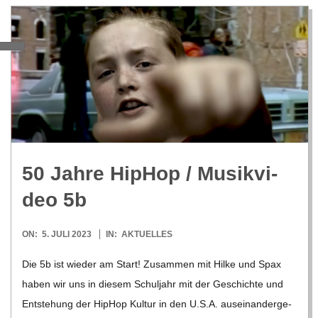
C
H
M
I
D
50 Jahre Hip­Hop /​ Musik­vi­
deo 5b
T
2023-
ON:
5. JULI 2023
IN:
AKTUELLES
-
07-
Die 5b ist wie­der am Start! Zusam­men mit Hilke und Spax
05
S
haben wir uns in die­sem Schul­jahr mit der Geschichte und
Ent­ste­hung der Hip­Hop Kul­tur in den U.S.A. aus­ein­an­der­ge­