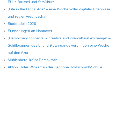
EU in Brüs­sel und Straßburg
„Life in the Digi­tal Age“ – eine Woche vol­ler digi­ta­ler Erleb­nisse
und rea­ler Freundschaft
Stadt­ra­deln 2026
Erin­ne­run­gen an Hannover
„Demo­cracy con­nects: A crea­tive and inter­cul­tu­ral exch­ange” –
Schüler:innen des 8. und 9 Jahr­gangs ver­brin­gen eine Woche
auf den Azoren
Müh­len­berg li(e)bt Demokratie
Aktion „Toter Win­kel“ an der Leonore-Goldschmidt-Schule