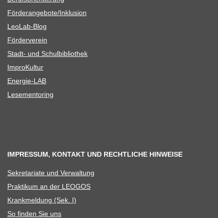
Förderangebote/​​Inklusion
Leo­Lab-Blog
För­der­ver­ein
Stadt- und Schulbibliothek
Impro­Kul­tur
Ener­­gie-LAB
Lese­men­to­ring
IMPRESSUM, KONTAKT UND RECHTLICHE HINWEISE
Sekre­ta­riate und Verwaltung
Prak­ti­kum an der LEOGOS
Krank­mel­dung (Sek. I)
So fin­den Sie uns