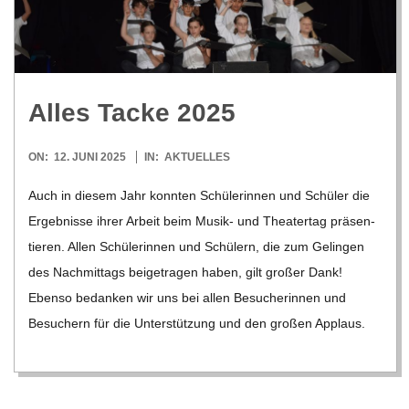
R
E
Alles Tacke 2025
-
2025-
ON:
12. JUNI 2025
IN:
AKTUELLES
G
06-
Auch in die­sem Jahr konn­ten Schü­le­rin­nen und Schü­ler die
12
Ergeb­nisse ihrer Arbeit beim Musik- und Thea­ter­tag prä­sen­
O
tie­ren. Allen Schü­le­rin­nen und Schü­lern, die zum Gelin­gen
L
des Nach­mit­tags bei­getra­gen haben, gilt gro­ßer Dank!
Ebenso bedan­ken wir uns bei allen Besu­che­rin­nen und
D
Besu­chern für die Unter­stüt­zung und den gro­ßen Applaus.
S