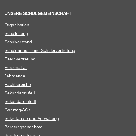
UNSERE SCHULGEMEINSCHAFT
Orga­ni­sa­tion
Schul­lei­tung
Schul­vor­stand
Schü­le­rin­nen- und Schülervertretung
Eltern­ver­tre­tung
Per­so­nal­rat
Jahr­gänge
Fach­be­rei­che
Sekun­dar­stufe I
Sekun­dar­stufe II
Ganztag/​​AGs
Sekre­ta­riate und Verwaltung
Bera­tungs­an­ge­bote
Berufs­ori­en­tie­rung