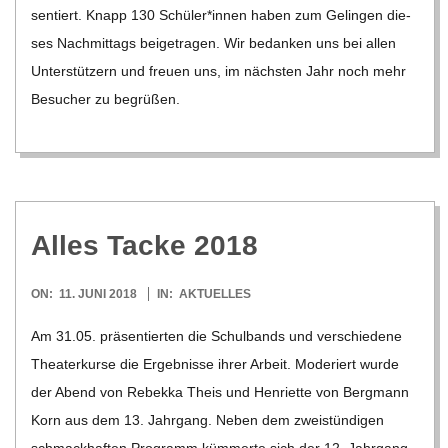
sen­tiert. Knapp 130 Schüler*innen haben zum Gelin­gen die­
ses Nach­mit­tags bei­getra­gen. Wir bedan­ken uns bei allen
Unter­stüt­zern und freuen uns, im nächs­ten Jahr noch mehr
Besu­cher zu begrü­ßen.
Alles Tacke 2018
2018-
ON:
11. JUNI 2018
IN:
AKTUELLES
06-
Am 31.05. prä­sen­tier­ten die Schul­bands und ver­schie­dene
11
Thea­ter­kurse die Ergeb­nisse ihrer Arbeit. Mode­riert wurde
der Abend von Rebekka Theis und Hen­ri­ette von Berg­mann
Korn aus dem 13. Jahr­gang. Neben dem zwei­stün­di­gen
schmack­haf­ten Pro­gramm küm­merte sich der 12. Jahr­gang