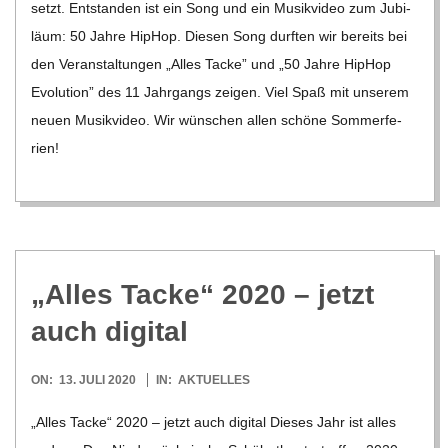
C
setzt. Ent­stan­den ist ein Song und ein Musik­vi­deo zum Jubi­
läum: 50 Jahre Hip­Hop. Die­sen Song durf­ten wir bereits bei
H
den Ver­an­stal­tun­gen „Alles Tacke” und „50 Jahre Hip­Hop
Evo­lu­tion” des 11 Jahr­gangs zei­gen. Viel Spaß mit unse­rem
U
neuen Musik­vi­deo. Wir wün­schen allen schöne Som­mer­fe­
rien!
L
E
„Alles Tacke“ 2020 – jetzt
auch digital
2020-
ON:
13. JULI 2020
IN:
AKTUELLES
07-
„Alles Tacke“ 2020 – jetzt auch digi­tal Die­ses Jahr ist alles
13