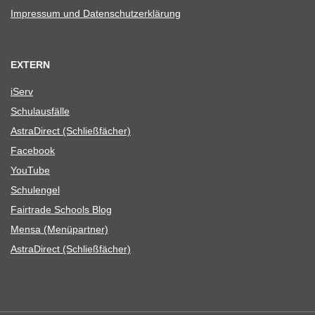
Impres­sum und Datenschutzerklärung
EXTERN
iServ
Schul­aus­fälle
Astra­Di­rect (Schließ­fä­cher)
Face­book
You­Tube
Schul­en­gel
Fair­trade Schools Blog
Mensa (Menü­part­ner)
Astra­Di­rect (Schließ­fä­cher)