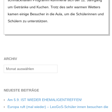
um Getränke und Kuchen. Trotz des sehr war­men Wet­ters
kamen einige Besu­cher in die Aula, um die Schü­le­rin­nen und
Schü­lern zu unter­stüt­zen.
ARCHIV
Archiv
NEU­ESTE BEITRÄGE
Am 5.9. IST WIEDER EHEMALIGENTREFFEN!
Europa ruft (mal wie­der) – LeoGoS-Schüler:innen besu­chen die