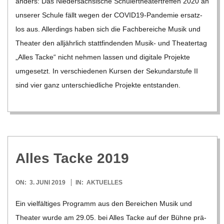
anders: Das Nie­der­säch­si­sche Schü­ler­thea­ter­tref­fen 2020 an
unse­rer Schule fällt wegen der COVI­­D19-Pan­­de­­mie ersatz­
los aus. Aller­dings haben sich die Fach­be­rei­che Musik und
Thea­ter den all­jähr­lich statt­fin­den­den Musik- und Thea­ter­tag
„Alles Tacke“ nicht neh­men las­sen und digi­tale Pro­jekte
umge­setzt. In ver­schie­de­nen Kur­sen der Sekun­dar­stufe II
sind vier ganz unter­schied­li­che Pro­jekte ent­stan­den.
Alles Tacke 2019
2019-
ON:
3. JUNI 2019
IN:
AKTUELLES
06-
Ein viel­fäl­ti­ges Pro­gramm aus den Berei­chen Musik und
03
Thea­ter wurde am 29.05. bei Alles Tacke auf der Bühne prä­