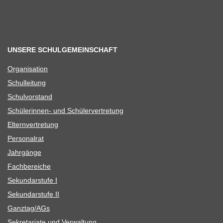
UNSERE SCHULGEMEINSCHAFT
Orga­ni­sa­tion
Schul­lei­tung
Schul­vor­stand
Schü­le­rin­nen- und Schülervertretung
Eltern­ver­tre­tung
Per­so­nal­rat
Jahr­gänge
Fach­be­rei­che
Sekun­dar­stufe I
Sekun­dar­stufe II
Ganztag/​​AGs
Sekre­ta­riate und Verwaltung