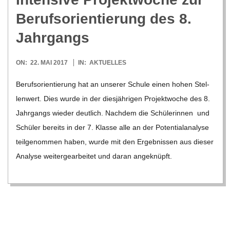
C
Berufs­ori­en­tie­rung des 8.
Jahrgangs
H
2017-
ON:
22. MAI 2017
IN:
AKTUELLES
M
05-
Berufs­ori­en­tie­rung hat an unse­rer Schule einen hohen Stel­
22
I
len­wert. Dies wurde in der dies­jäh­ri­gen Pro­jekt­wo­che des 8.
Jahr­gangs wie­der deut­lich. Nach­dem die Schü­le­rin­nen und
D
Schü­ler bereits in der 7. Klasse alle an der Poten­ti­al­ana­lyse
teil­ge­nom­men haben, wurde mit den Ergeb­nis­sen aus die­ser
T
Ana­lyse wei­ter­ge­ar­bei­tet und daran ange­knüpft.
-
S