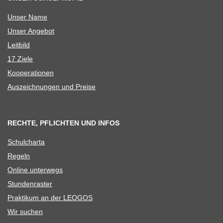
Unser Name
Unser Ange­bot
Leit­bild
17 Ziele
Koope­ra­tio­nen
Aus­zeich­nun­gen und Preise
RECHTE, PFLICHTEN UND INFOS
Schul­charta
Regeln
Online unter­wegs
Stun­den­ras­ter
Prak­ti­kum an der LEOGOS
Wir suchen