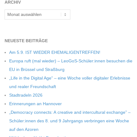
ARCHIV
C
Archiv
H
U
NEU­ESTE BEITRÄGE
Am 5.9. IST WIEDER EHEMALIGENTREFFEN!
L
Europa ruft (mal wie­der) – LeoGoS-Schüler:innen besu­chen die
EU in Brüs­sel und Straßburg
E
„Life in the Digi­tal Age“ – eine Woche vol­ler digi­ta­ler Erleb­nisse
und rea­ler Freundschaft
Stadt­ra­deln 2026
Erin­ne­run­gen an Hannover
„Demo­cracy con­nects: A crea­tive and inter­cul­tu­ral exch­ange” –
Schüler:innen des 8. und 9 Jahr­gangs ver­brin­gen eine Woche
auf den Azoren