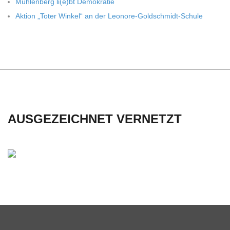
Müh­len­berg li(e)bt Demokratie
Aktion „Toter Win­kel“ an der Leonore-Goldschmidt-Schule
AUSGEZEICHNET VERNETZT