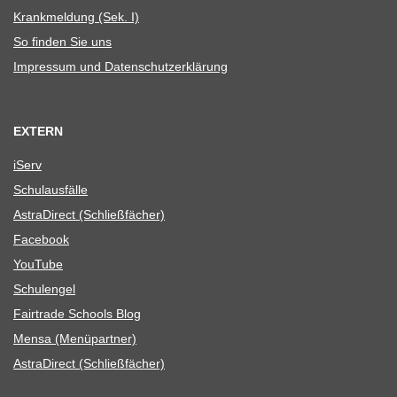
Krank­mel­dung (Sek. I)
So fin­den Sie uns
Impres­sum und Datenschutzerklärung
EXTERN
iServ
Schul­aus­fälle
Astra­Di­rect (Schließ­fä­cher)
Face­book
You­Tube
Schul­en­gel
Fair­trade Schools Blog
Mensa (Menü­part­ner)
Astra­Di­rect (Schließ­fä­cher)