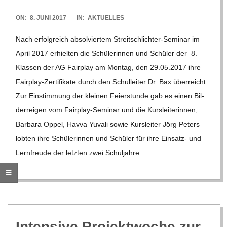
O
2017-
ON:
8. JUNI 2017
IN:
AKTUELLES
R
06-
Nach erfolg­reich absol­vier­tem Strei­t­­sch­lich­­ter-Semi­­nar im
08
E
April 2017 erhiel­ten die Schü­le­rin­nen und Schü­ler der 8.
Klas­sen der AG Fair­play am Mon­tag, den 29.05.2017 ihre
-
Fair­­play-Zer­­ti­­fi­­kate durch den Schul­lei­ter Dr. Bax über­reicht.
Zur Ein­stim­mung der klei­nen Fei­er­stunde gab es einen Bil­
G
der­rei­gen vom Fair­­play-Semi­­nar und die Kurs­lei­te­rin­nen,
Bar­bara Oppel, Havva Yuvali sowie Kurs­lei­ter Jörg Peters
O
lob­ten ihre Schü­le­rin­nen und Schü­ler für ihre Ein­­satz- und
Lern­freude der letz­ten zwei Schul­jahre.
L
D
S
Inten­sive Pro­jekt­wo­che zur