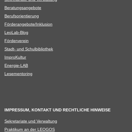
Bera­tungs­an­ge­bote
Berufs­ori­en­tie­rung
Förderangebote/​​Inklusion
Leo­Lab-Blog
För­der­ver­ein
Stadt- und Schulbibliothek
Impro­Kul­tur
Ener­­gie-LAB
Lese­men­to­ring
IMPRESSUM, KONTAKT UND RECHTLICHE HINWEISE
Sekre­ta­riate und Verwaltung
Prak­ti­kum an der LEOGOS