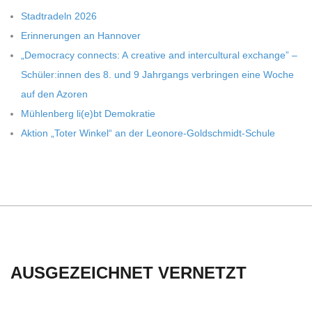
Stadt­ra­deln 2026
Erin­ne­run­gen an Hannover
„Demo­cracy con­nects: A crea­tive and inter­cul­tu­ral exch­ange” –
Schüler:innen des 8. und 9 Jahr­gangs ver­brin­gen eine Woche
auf den Azoren
Müh­len­berg li(e)bt Demokratie
Aktion „Toter Win­kel“ an der Leonore-Goldschmidt-Schule
AUSGEZEICHNET VERNETZT