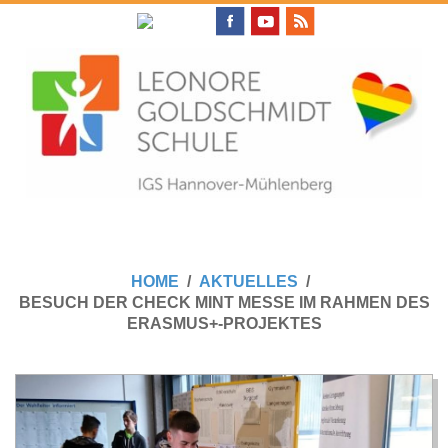
Skip
to
content
L
Primary
E
Navigation
HOME
AKTUELLES
Menu
BESUCH DER CHECK MINT MESSE IM RAHMEN DES
O
ERASMUS+-PROJEKTES
N
O