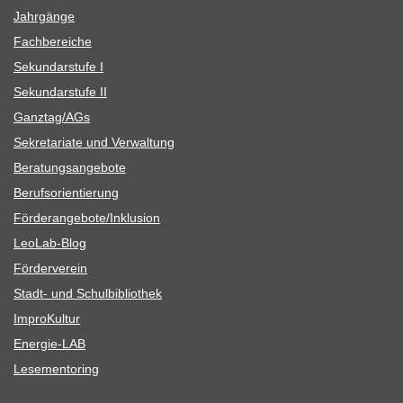
Jahr­gänge
Fach­be­rei­che
Sekun­dar­stufe I
Sekun­dar­stufe II
Ganztag/​​AGs
Sekre­ta­riate und Verwaltung
Bera­tungs­an­ge­bote
Berufs­ori­en­tie­rung
Förderangebote/​​Inklusion
Leo­Lab-Blog
För­der­ver­ein
Stadt- und Schulbibliothek
Impro­Kul­tur
Ener­­gie-LAB
Lese­men­to­ring