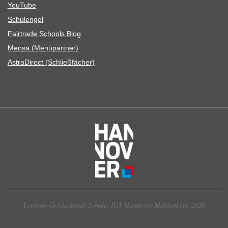
You­Tube
Schul­en­gel
Fair­trade Schools Blog
Mensa (Menü­part­ner)
Astra­Di­rect (Schließ­fä­cher)
Leonore-Goldschmidt-Schule, IGS Hannover-Mühlenberg 2026