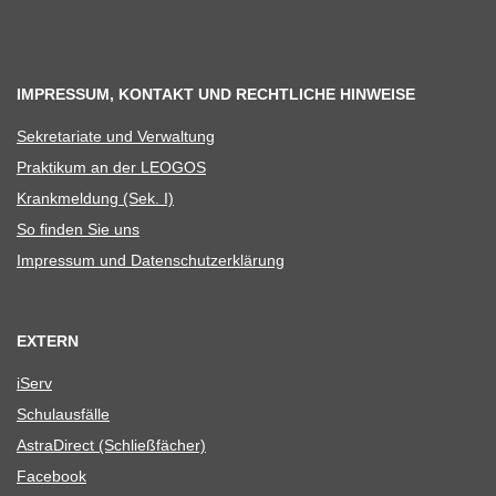
IMPRESSUM, KONTAKT UND RECHTLICHE HINWEISE
Sekre­ta­riate und Verwaltung
Prak­ti­kum an der LEOGOS
Krank­mel­dung (Sek. I)
So fin­den Sie uns
Impres­sum und Datenschutzerklärung
EXTERN
iServ
Schul­aus­fälle
Astra­Di­rect (Schließ­fä­cher)
Face­book