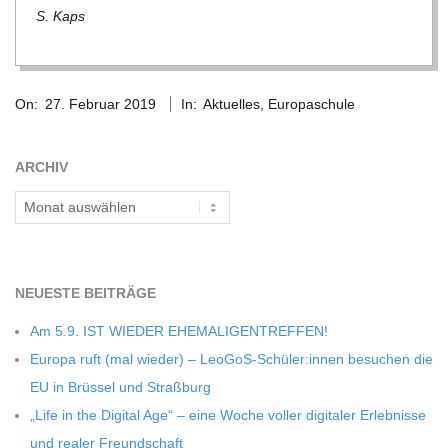
C
S. Kaps
H
2019-
U
On:
27. Februar 2019
In:
Aktuelles
,
Europaschule
02-
27
L
ARCHIV
Archiv
E
NEU­ESTE BEITRÄGE
Am 5.9. IST WIEDER EHEMALIGENTREFFEN!
Europa ruft (mal wie­der) – LeoGoS-Schüler:innen besu­chen die
EU in Brüs­sel und Straßburg
„Life in the Digi­tal Age“ – eine Woche vol­ler digi­ta­ler Erleb­nisse
und rea­ler Freundschaft