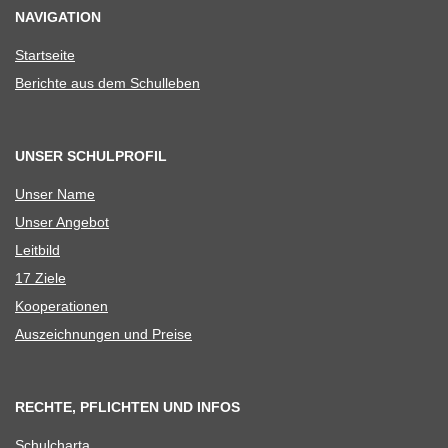
NAVIGATION
Start­seite
Berichte aus dem Schulleben
UNSER SCHULPROFIL
Unser Name
Unser Ange­bot
Leit­bild
17 Ziele
Koope­ra­tio­nen
Aus­zeich­nun­gen und Preise
RECHTE, PFLICHTEN UND INFOS
Schul­charta