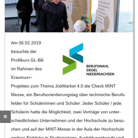
R
E
-
Am 06.02.2019
besuchte der
G
Pro­fil­kurs GL-Bili
im Rah­men des
O
Erasmus+-
Projektes zum Thema Job­Mar­ket 4.0 die Check MINT
L
Messe, ein Berufs­ori­en­tie­rungs­tag über tech­ni­sche Berufs­
fel­der für Schü­le­rin­nen und Schü­ler. Jeder Schü­ler /​ jede
D
Schü­le­rin hatte die Mög­lich­keit, zwei Vor­träge von unter­
schied­lichs­ten Unter­neh­men und der Hoch­schule zu besu­
S
chen und auf der MINT-Messe in der Aula der Hoch­schule
wei­tere Ein­bli­cke in Stu­di­en­gänge, Aus­bil­dungs­be­rufe und