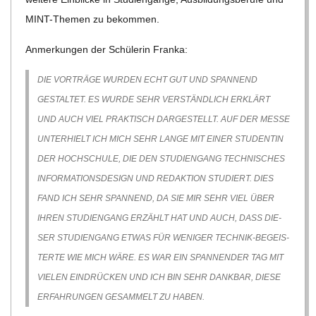
C
MINT-The­men zu bekommen.
H
Anmer­kun­gen der Schü­le­rin Franka:
DIE VOR­TRÄGE WUR­DEN ECHT GUT UND SPAN­NEND
M
GESTAL­TET. ES WURDE SEHR VER­STÄND­LICH ERKLÄRT
I
UND AUCH VIEL PRAK­TISCH DAR­GE­STELLT. AUF DER MESSE
UNTER­HIELT ICH MICH SEHR LANGE MIT EINER STU­DEN­TIN
D
DER HOCH­SCHULE, DIE DEN STU­DI­EN­GANG TECH­NI­SCHES
INFOR­MA­TI­ONS­DE­SIGN UND REDAK­TION STU­DIERT. DIES
T
FAND ICH SEHR SPAN­NEND, DA SIE MIR SEHR VIEL ÜBER
IHREN STU­DI­EN­GANG ERZÄHLT HAT UND AUCH, DASS DIE­
-
SER STU­DI­EN­GANG ETWAS FÜR WENI­GER TECH­NIK-BEGEIS­
TERTE WIE MICH WÄRE. ES WAR EIN SPAN­NEN­DER TAG MIT
S
VIE­LEN EIN­DRÜ­CKEN UND ICH BIN SEHR DANK­BAR, DIESE
ERFAH­RUN­GEN GESAM­MELT ZU HABEN.