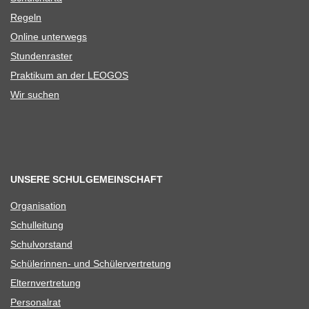
Regeln
Online unter­wegs
Stun­den­ras­ter
Prak­ti­kum an der LEOGOS
Wir suchen
UNSERE SCHULGEMEINSCHAFT
Orga­ni­sa­tion
Schul­lei­tung
Schul­vor­stand
Schü­le­rin­nen- und Schülervertretung
Eltern­ver­tre­tung
Per­so­nal­rat