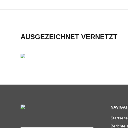
H
M
I
AUSGEZEICHNET VERNETZT
D
T
-
S
C
NAVIGAT
Start­seite
H
Berichte