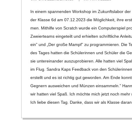
E
12-
In einem span­nen­den Work­shop im Zukunfts­la­bor der H
14
-
der Klasse 6d am 07.12.2023 die Mög­lich­keit, ihre ers­
men. Mit­hilfe von Scratch wurde ein Com­pu­ter­spiel pro
G
Zwei­er­teams ein­ge­teilt und erhiel­ten schrift­li­che Anl
ein” und „Der große Mampf” zu pro­gram­mie­ren. Die T
O
des Tages hat­ten die Schü­le­rin­nen und Schü­ler die Gele­
sie unter­ein­an­der aus­zu­pro­bie­ren. Alle hat­ten viel 
L
im Flug. San­dra Kaps Feed­back von den Schü­le­rin­nen
erstellt und es ist rich­tig gut gewor­den. Am Ende konnt
D
Geg­nern aus­wei­chen und Mün­zen ein­sam­meln.” Han­n
wir hat­ten viel Spaß. Ich möchte mich jetzt noch mehr m
S
Ich liebe die­sen Tag. Danke, dass wir als Klasse daran t
C