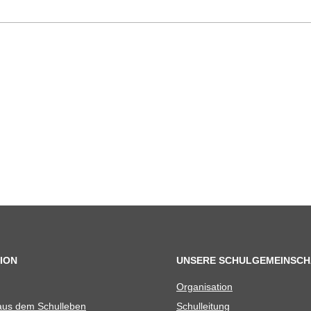
ION
UNSERE SCHULGEMEINSCH
Orga­ni­sa­tion
 aus dem Schulleben
Schul­lei­tung