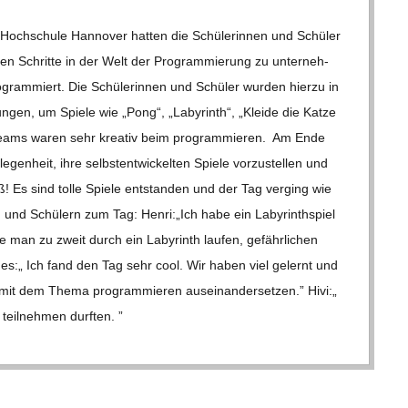
och­schule Han­no­ver hat­ten die Schü­le­rin­nen und Schü­ler
ten Schritte in der Welt der Pro­gram­mie­rung zu unter­neh­
­gram­miert. Die Schü­le­rin­nen und Schü­ler wur­den hierzu in
ei­tun­gen, um Spiele wie „Pong“, „Laby­rinth“, „Kleide die Katze
eams waren sehr krea­tiv beim pro­gram­mie­ren. Am Ende
gen­heit, ihre selbst­ent­wi­ckel­ten Spiele vor­zu­stel­len und
Spaß! Es sind tolle Spiele ent­stan­den und der Tag ver­ging wie
 und Schü­lern zum Tag: Henri:„Ich habe ein Laby­rinth­spiel
e man zu zweit durch ein Laby­rinth lau­fen, gefähr­li­chen
es:„ Ich fand den Tag sehr cool. Wir haben viel gelernt und
it dem Thema pro­gram­mie­ren aus­ein­an­der­set­zen.” Hivi:„
eil­neh­men durf­ten. ”