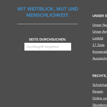
U
MIT WEITBLICK, MUT UND
MENSCHLICHKEIT.
UNSER 
L
Unser N
Unser Ang
E
Leit­bild
SEITE DURCHSUCHEN:
17 Ziele
Koope­ra­t
Aus­zeich
RECHTE,
Schul­cha
Regeln
Online un
Stun­den­r