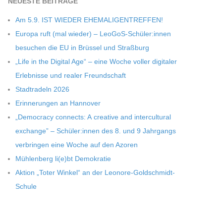
NEU­ESTE BEITRÄGE
Am 5.9. IST WIEDER EHEMALIGENTREFFEN!
Europa ruft (mal wie­der) – LeoGoS-Schüler:innen
besu­chen die EU in Brüs­sel und Straßburg
„Life in the Digi­tal Age“ – eine Woche vol­ler digi­ta­ler
Erleb­nisse und rea­ler Freundschaft
Stadt­ra­deln 2026
Erin­ne­run­gen an Hannover
„Demo­cracy con­nects: A crea­tive and inter­cul­tu­ral
exch­ange” – Schüler:innen des 8. und 9 Jahr­gangs
ver­brin­gen eine Woche auf den Azoren
Müh­len­berg li(e)bt Demokratie
Aktion „Toter Win­kel“ an der Leonore-Goldschmidt-
Schule