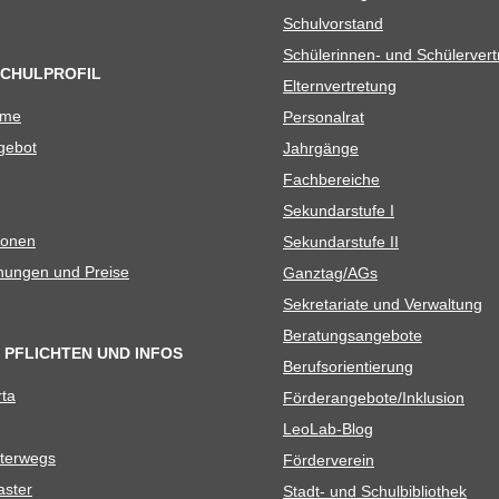
Schul­vor­stand
Schü­le­rin­nen- und Schülerver
SCHULPROFIL
Eltern­ver­tre­tung
ame
Per­so­nal­rat
e­bot
Jahr­gänge
Fach­be­rei­che
Sekun­dar­stufe I
io­nen
Sekun­dar­stufe II
­nun­gen und Preise
Ganztag/​​AGs
Sekre­ta­riate und Verwaltung
Bera­tungs­an­ge­bote
 PFLICHTEN UND INFOS
Berufs­ori­en­tie­rung
rta
Förderangebote/​​Inklusion
Leo­Lab-Blog
ter­wegs
För­der­ver­ein
as­ter
Stadt- und Schulbibliothek