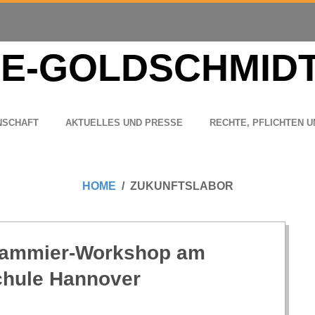
N­SCHAFT
AKTU­EL­LES UND PRESSE
RECHTE, PFLICH­TEN U
HOME
ZUKUNFTSLABOR
ram­mier-Work­shop am
schule Hannover