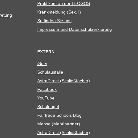
Prak­ti­kum an der LEOGOS
Krank­mel­dung (Sek. I)
tretung
So fin­den Sie uns
Impres­sum und Datenschutzerklärung
EXTERN
iServ
Schul­aus­fälle
Astra­Di­rect (Schließ­fä­cher)
Face­book
You­Tube
Schul­en­gel
Fair­trade Schools Blog
Mensa (Menü­part­ner)
Astra­Di­rect (Schließ­fä­cher)