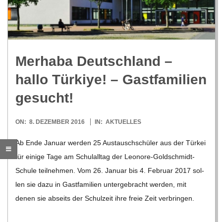
R
E
Mer­haba Deutsch­land –
-
hallo Tür­kiye! – Gast­fa­mi­lien
G
gesucht!
O
2016-
ON:
8. DEZEMBER 2016
IN:
AKTUELLES
12-
Ab Ende Januar wer­den 25 Aus­tausch­schü­ler aus der Tür­kei
L
08
für einige Tage am Schul­all­tag der Leo­­nore-Gol­d­­schmidt-
Schule teil­neh­men. Vom 26. Januar bis 4. Februar 2017 sol­
D
len sie dazu in Gast­fa­mi­lien unter­ge­bracht wer­den, mit
denen sie abseits der Schul­zeit ihre freie Zeit ver­brin­gen.
S