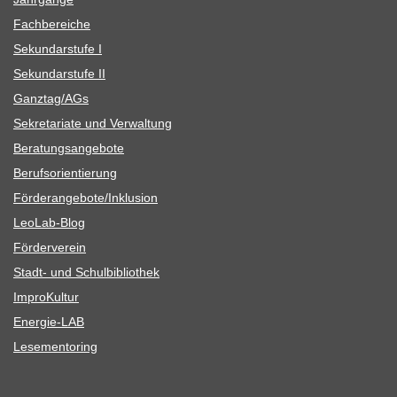
Fach­be­rei­che
Sekun­dar­stufe I
Sekun­dar­stufe II
Ganztag/​​AGs
Sekre­ta­riate und Verwaltung
Bera­tungs­an­ge­bote
Berufs­ori­en­tie­rung
Förderangebote/​​Inklusion
Leo­Lab-Blog
För­der­ver­ein
Stadt- und Schulbibliothek
Impro­Kul­tur
Ener­­gie-LAB
Lese­men­to­ring