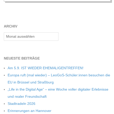
C
H
ARCHIV
M
Archiv
I
D
NEU­ESTE BEITRÄGE
Am 5.9. IST WIEDER EHEMALIGENTREFFEN!
T
Europa ruft (mal wie­der) – LeoGoS-Schüler:innen besu­chen die
EU in Brüs­sel und Straßburg
-
„Life in the Digi­tal Age“ – eine Woche vol­ler digi­ta­ler Erleb­nisse
und rea­ler Freundschaft
S
Stadt­ra­deln 2026
Erin­ne­run­gen an Hannover