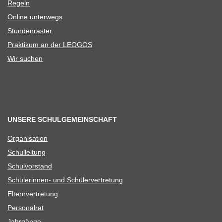
Regeln
Online unter­wegs
Stun­den­ras­ter
Prak­ti­kum an der LEOGOS
Wir suchen
UNSERE SCHULGEMEINSCHAFT
Orga­ni­sa­tion
Schul­lei­tung
Schul­vor­stand
Schü­le­rin­nen- und Schülervertretung
Eltern­ver­tre­tung
Per­so­nal­rat
Jahr­gänge