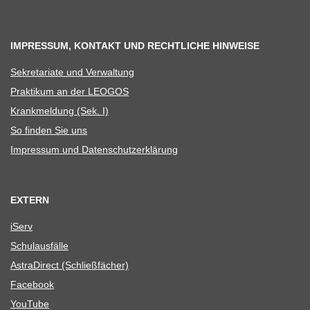
IMPRESSUM, KONTAKT UND RECHTLICHE HINWEISE
Sekre­ta­riate und Verwaltung
Prak­ti­kum an der LEOGOS
Krank­mel­dung (Sek. I)
So fin­den Sie uns
Impres­sum und Datenschutzerklärung
EXTERN
iServ
Schul­aus­fälle
Astra­Di­rect (Schließ­fä­cher)
Face­book
You­Tube