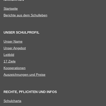
Start­seite
Berichte aus dem Schulleben
UNSER SCHULPROFIL
Unser Name
Unser Ange­bot
Leit­bild
17 Ziele
Koope­ra­tio­nen
Aus­zeich­nun­gen und Preise
RECHTE, PFLICHTEN UND INFOS
Schul­charta