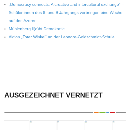
C
„Demo­cracy con­nects: A crea­tive and inter­cul­tu­ral exch­ange” –
Schüler:innen des 8. und 9 Jahr­gangs ver­brin­gen eine Woche
H
auf den Azoren
Müh­len­berg li(e)bt Demokratie
U
Aktion „Toter Win­kel“ an der Leonore-Goldschmidt-Schule
L
E
AUSGEZEICHNET VERNETZT