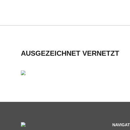
H
M
I
D
AUSGEZEICHNET VERNETZT
T
-
S
C
H
NAVIGAT