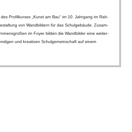
en des Pro­fil­kur­ses „Kunst am Bau“ im 10. Jahr­gang im Rah­
Gestal­tung von Wand­bil­dern für das Schul­ge­bäude. Zusam­
om­mens­grü­ßen im Foyer bil­den die Wand­bil­der eine wei­ter­
eben­di­gen und krea­ti­ven Schul­ge­mein­schaft auf einem