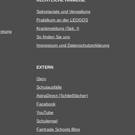
RECHTLICHE HINWEISE
Sekre­ta­riate und Verwaltung
Prak­ti­kum an der LEOGOS
Krank­mel­dung (Sek. I)
tretung
So fin­den Sie uns
Impres­sum und Datenschutzerklärung
EXTERN
iServ
Schul­aus­fälle
Astra­Di­rect (Schließ­fä­cher)
Face­book
You­Tube
Schul­en­gel
Fair­trade Schools Blog