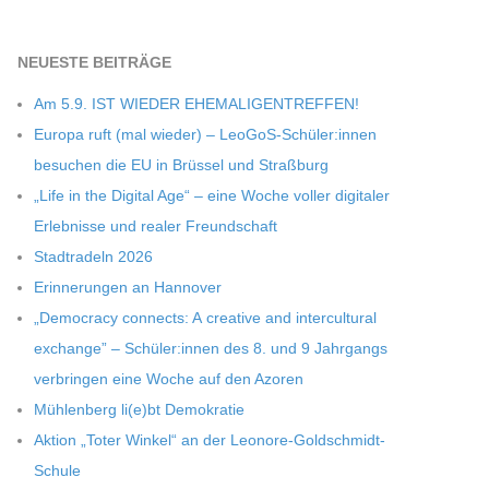
NEU­ESTE BEITRÄGE
Am 5.9. IST WIEDER EHEMALIGENTREFFEN!
Europa ruft (mal wie­der) – LeoGoS-Schüler:innen
besu­chen die EU in Brüs­sel und Straßburg
„Life in the Digi­tal Age“ – eine Woche vol­ler digi­ta­ler
Erleb­nisse und rea­ler Freundschaft
Stadt­ra­deln 2026
Erin­ne­run­gen an Hannover
„Demo­cracy con­nects: A crea­tive and inter­cul­tu­ral
exch­ange” – Schüler:innen des 8. und 9 Jahr­gangs
ver­brin­gen eine Woche auf den Azoren
Müh­len­berg li(e)bt Demokratie
Aktion „Toter Win­kel“ an der Leonore-Goldschmidt-
Schule