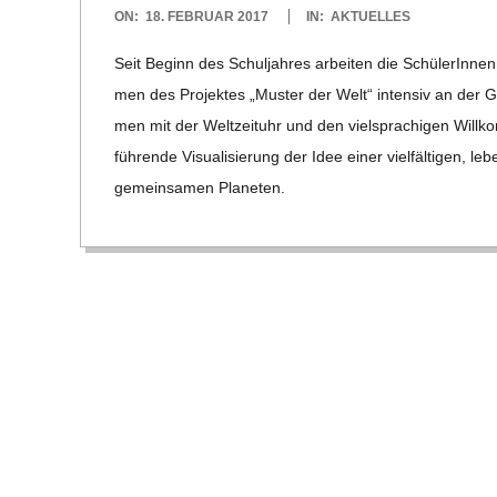
E
2017-
ON:
18. FEBRUAR 2017
IN:
AKTUELLES
02-
-
Seit Beginn des Schul­jah­res arbei­ten die Schü­le­rIn­n
18
men des Pro­jek­tes „Mus­ter der Welt“ inten­siv an der 
G
men mit der Welt­zeit­uhr und den viel­spra­chi­gen Will­k
füh­rende Visua­li­sie­rung der Idee einer viel­fäl­ti­gen, l
O
gemein­sa­men Pla­ne­ten.
L
D
S
C