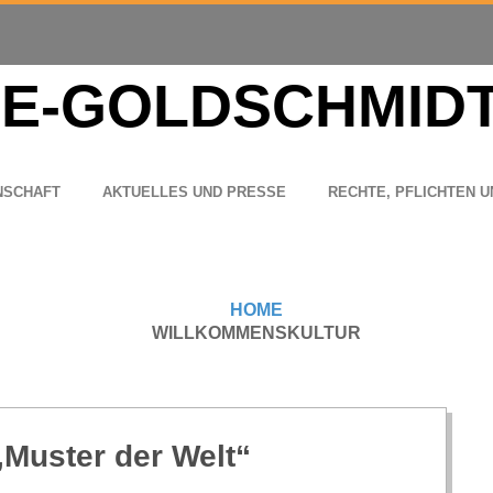
N­SCHAFT
AKTU­EL­LES UND PRESSE
RECHTE, PFLICH­TEN U
HOME
WILLKOMMENSKULTUR
 „Mus­ter der Welt“