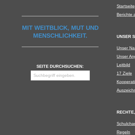
Start­seite
U
Berichte
L
MIT WEITBLICK, MUT UND
MENSCHLICHKEIT.
UNSER 
E
Unser N
Unser Ang
Leit­bild
SEITE DURCHSUCHEN:
17 Ziele
Koope­ra­t
Aus­zeich
RECHTE,
Schul­cha
Regeln