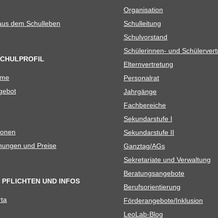
Orga­ni­sa­tion
 aus dem Schulleben
Schul­lei­tung
Schul­vor­stand
Schü­le­rin­nen- und Schülerver
SCHULPROFIL
Eltern­ver­tre­tung
ame
Per­so­nal­rat
e­bot
Jahr­gänge
Fach­be­rei­che
Sekun­dar­stufe I
io­nen
Sekun­dar­stufe II
­nun­gen und Preise
Ganztag/​​AGs
Sekre­ta­riate und Verwaltung
Bera­tungs­an­ge­bote
 PFLICHTEN UND INFOS
Berufs­ori­en­tie­rung
rta
Förderangebote/​​Inklusion
Leo­Lab-Blog