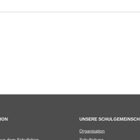
ION
UNSERE SCHULGEMEINSCH
Orga­ni­sa­tion
 aus dem Schulleben
Schul­lei­tung