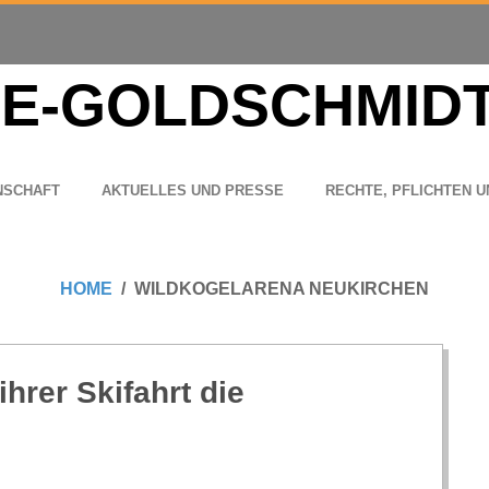
N­SCHAFT
AKTU­EL­LES UND PRESSE
RECHTE, PFLICH­TEN U
HOME
WILDKOGELARENA NEUKIRCHEN
hrer Ski­fahrt die