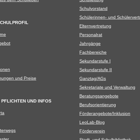
Schul­vor­stand
Schü­le­rin­nen- und Schülerver
SCHULPROFIL
Eltern­ver­tre­tung
ame
Per­so­nal­rat
e­bot
Jahr­gänge
Fach­be­rei­che
Sekun­dar­stufe I
io­nen
Sekun­dar­stufe II
­nun­gen und Preise
Ganztag/​​AGs
Sekre­ta­riate und Verwaltung
Bera­tungs­an­ge­bote
 PFLICHTEN UND INFOS
Berufs­ori­en­tie­rung
rta
Förderangebote/​​Inklusion
Leo­Lab-Blog
ter­wegs
För­der­ver­ein
as­ter
Stadt- und Schulbibliothek