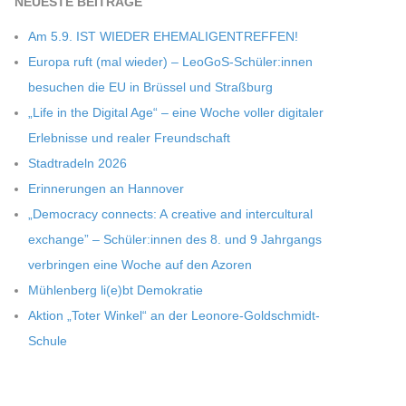
NEU­ESTE BEITRÄGE
Am 5.9. IST WIEDER EHEMALIGENTREFFEN!
Europa ruft (mal wie­der) – LeoGoS-Schüler:innen
besu­chen die EU in Brüs­sel und Straßburg
„Life in the Digi­tal Age“ – eine Woche vol­ler digi­ta­ler
Erleb­nisse und rea­ler Freundschaft
Stadt­ra­deln 2026
Erin­ne­run­gen an Hannover
„Demo­cracy con­nects: A crea­tive and inter­cul­tu­ral
exch­ange” – Schüler:innen des 8. und 9 Jahr­gangs
ver­brin­gen eine Woche auf den Azoren
Müh­len­berg li(e)bt Demokratie
Aktion „Toter Win­kel“ an der Leonore-Goldschmidt-
Schule