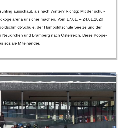
­ling aus­schaut, als nach Win­ter? Rich­tig: Mit der schul­
ld­ko­gel­a­rena unsi­cher machen. Vom 17.01. – 24.01.2020
-Gol­d­­schmidt-Schule, der Hum­boldt­schule Seelze und der
schen Neu­kir­chen und Bramberg nach Öster­reich. Diese Koope­
s soziale Mit­ein­an­der.