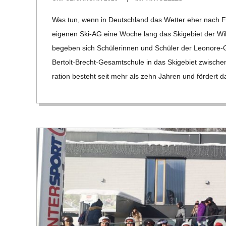
E
01-
Was tun, wenn in Deutsch­land das Wet­ter eher nach Früh
31
-
ei­ge­nen Ski-AG eine Woche lang das Ski­ge­biet der Wi
bege­ben sich Schü­le­rin­nen und Schü­ler der Leo­­nore
G
Ber­­tolt-Brecht-Gesam­t­­schule in das Ski­ge­biet zwi­
ra­tion besteht seit mehr als zehn Jah­ren und för­dert da
O
L
D
S
C