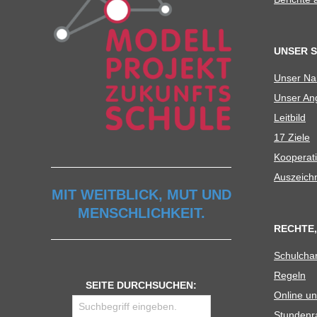
UNSER 
Unser N
Unser Ang
Leit­bild
17 Ziele
Koope­ra­t
Aus­zeich
MIT WEITBLICK, MUT UND
MENSCHLICHKEIT.
RECHTE,
Schul­cha
Regeln
SEITE DURCHSUCHEN:
Online un
Stun­den­r