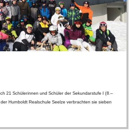
ich 21 Schü­le­rin­nen und Schü­ler der Sekun­dar­stufe I (8.–
er Hum­boldt Real­schule Seelze ver­brach­ten sie sie­ben