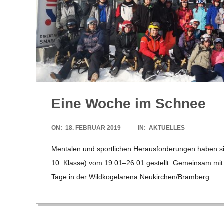
H
M
I
D
Eine Woche im Schnee
T
2019-
ON:
18. FEBRUAR 2019
IN:
AKTUELLES
-
02-
Men­ta­len und sport­li­chen Her­aus­for­de­run­gen haben s
18
S
10. Klasse) vom 19.01–26.01 gestellt. Gemein­sam mit d
Tage in der Wild­ko­gel­a­rena Neukirchen/​​Bramberg.
C
H