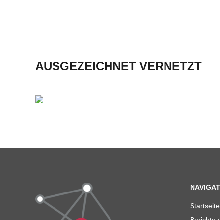
U
L
AUSGEZEICHNET VERNETZT
E
NAVIGAT
Start­seite
Berichte