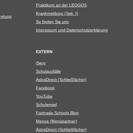
Prak­ti­kum an der LEOGOS
Krank­mel­dung (Sek. I)
tretung
So fin­den Sie uns
Impres­sum und Datenschutzerklärung
EXTERN
iServ
Schul­aus­fälle
Astra­Di­rect (Schließ­fä­cher)
Face­book
You­Tube
Schul­en­gel
Fair­trade Schools Blog
Mensa (Menü­part­ner)
Astra­Di­rect (Schließ­fä­cher)